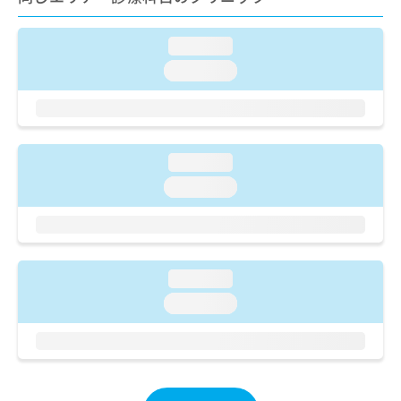
ご了
ら
み
承く
は
ださ
こ
loading...
無
い。
ち
料
loading...
ら
情
報
拡
掲
充
載
の
情
loading...
お
報
loading...
申
の
し
修
込
正
み
は
は
こ
loading...
こ
ち
ち
ら
loading...
ら
そ
の
他
の