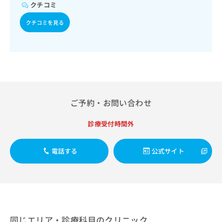
出
稿
クリ
クチコミ
資
稿
ニッ
の
料
クナ
の
クチコミを見る
お
の
ビサ
お
問
ご
イト
問
い
請
への
い
合
お問
求
合
合せ
わ
は
フォ
わ
せ
こ
ーム
せ
は
ち
とな
は
こ
ら
りま
ご予約・お問い合わせ
こ
ち
す。
ち
ら
クリ
無
ら
ニッ
診療受付時間外
料
クの
資
情
予
料
報
約・
電話する
公式サイト
の
症状
拡
のご
ご
充
相談
請
の
など
求
お
はで
は
申
きま
こ
せん
し
ので
ち
込
同じエリア・診療科目のクリニック