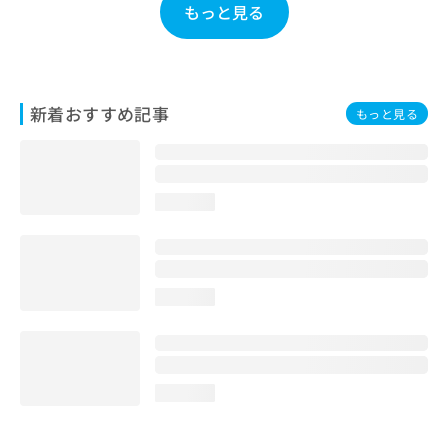
もっと見る
お
問
い
合
わ
新着おすすめ記事
せ
もっと見る
は
こ
ち
ら
loading...
loading...
loading...