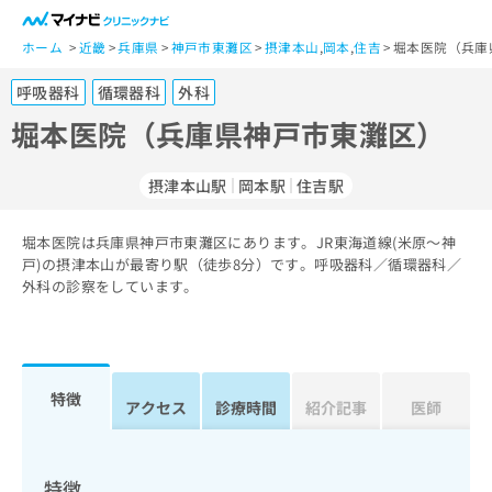
一
般
ホーム
近畿
兵庫県
神戸市東灘区
摂津本山
,
岡本
,
住吉
堀本医院（兵庫
ユ
呼吸器科
循環器科
外科
ー
ザ
堀本医院（兵庫県神戸市東灘区）
ー
の
摂津本山駅
岡本駅
住吉駅
方
は
こ
堀本医院は兵庫県神戸市東灘区にあります。JR東海道線(米原～神
戸)の摂津本山が最寄り駅（徒歩8分）です。呼吸器科／循環器科／
ち
外科の診察をしています。
ら
医
マ
療
イ
関
ナ
特徴
アクセス
診療時間
紹介記事
医師
係
ビ
者
ク
の
リ
方
ニ
特徴