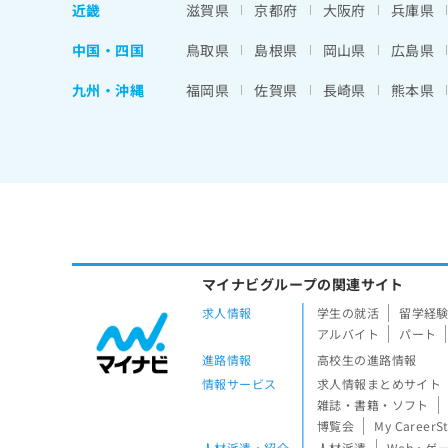
せ
こち
近畿
滋賀県
京都府
大阪府
兵庫県
ち
らは
は
マイ
こ
ら
中国・四国
鳥取県
島根県
岡山県
広島県
ナビ
ち
クリ
ら
ニッ
九州・沖縄
福岡県
佐賀県
長崎県
熊本県
クナ
広
ビサ
広
資
イト
告
告
への
料
出
出
お問
の
稿
合せ
稿
ご
の
フォ
の
請
お
ーム
お
求
問
とな
問
りま
は
い
い
す。
こ
合
マイナビグループの関連サイト
合
クリ
ち
わ
ニッ
わ
求人情報
学生の就活
留学経
ら
せ
クの
せ
アルバイト
パート
は
予
は
進路情報
高校生の進路情報
約・
こ
こ
無
症状
ち
情報サービス
求人情報まとめサイト
ち
のご
料
ら
雑誌・書籍・ソフト
相談
ら
情
博覧会
My CareerS
など
報
はで
人材派遣・紹介
人材派遣
Web・ゲ