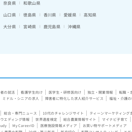
奈良県
和歌山県
山口県
徳島県
香川県
愛媛県
高知県
大分県
宮崎県
鹿児島県
沖縄県
験者の就活
看護学生向け
医学生・研修医向け
独立・開業情報
転職・
ミドル・シニアの求人
障害者に特化した求人紹介サービス
福祉・介護の
総合・専門ニュース
10代のチャレンジサイト
ティーンマーケティング
ウエディング情報
世界遺産検定
総合農業情報サイト
マイナビ子育て
tudy
My CareerID
医療施設情報メディア
お買い物サポートメディア
ーム業界の転職
20代・第二新卒
新卒紹介
転職コンサルティング
エグ