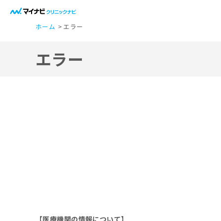
一
ホーム
エラー
般
ユ
エラー
ー
ザ
ー
の
方
は
こ
ち
ら
医
マ
療
イ
ナ
関
ビ
【医療機関の情報について】