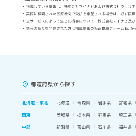
係
ク
掲載している情報は、株式会社マイナビおよび株式会社ウェルネ
者
リ
実際に検索された医療機関で受診を希望される場合は、必ず医療
の
ニ
当サービスによって生じた損害について、株式会社マイナビ及び
ッ
方
情報の誤りを発見された方は
掲載情報の修正依頼フォーム
か
ク
は
ナ
こ
ビ
ち
に
関
ら
す
る
お
広
広
問
告
告
都道府県から探す
い
出
代
合
稿
わ
理
の
せ
北海道
・
東北
北海道
青森県
岩手県
宮城県
店
お
は
の
問
こ
関東
茨城県
栃木県
群馬県
埼玉県
い
方
ち
合
ら
中部
新潟県
富山県
石川県
福井県
は
わ
こ