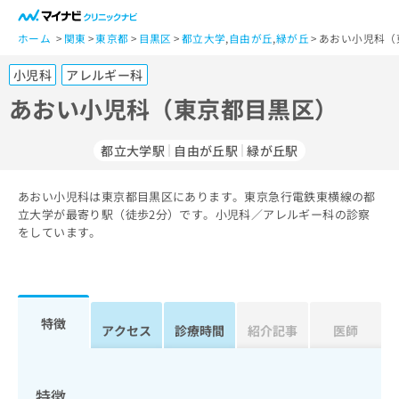
一
般
ホーム
関東
東京都
目黒区
都立大学
,
自由が丘
,
緑が丘
あおい小児科（
ユ
小児科
アレルギー科
ー
ザ
あおい小児科（東京都目黒区）
ー
の
都立大学駅
自由が丘駅
緑が丘駅
方
は
こ
あおい小児科は東京都目黒区にあります。東京急行電鉄東横線の都
立大学が最寄り駅（徒歩2分）です。小児科／アレルギー科の診察
ち
をしています。
ら
医
マ
療
イ
関
ナ
特徴
アクセス
診療時間
紹介記事
医師
係
ビ
者
ク
の
リ
方
ニ
特徴