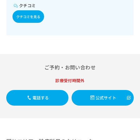
出
稿
クリ
資
クチコミ
稿
ニッ
の
料
クナ
の
お
の
クチコミを見る
ビサ
お
問
ご
イト
問
い
請
への
い
合
お問
求
合
合せ
わ
は
フォ
わ
せ
こ
ーム
せ
は
ち
とな
は
こ
ら
りま
こ
ち
す。
ご予約・お問い合わせ
ち
ら
クリ
無
ら
ニッ
料
診療受付時間外
クの
資
情
予
料
報
約・
電話する
公式サイト
の
症状
拡
のご
ご
充
相談
請
の
など
求
お
はで
は
申
きま
こ
せん
し
ので
ち
込