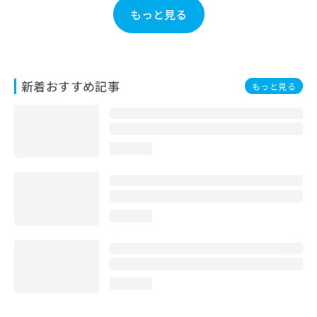
お
もっと見る
問
い
合
わ
せ
新着おすすめ記事
もっと見る
は
こ
ち
ら
loading...
loading...
loading...