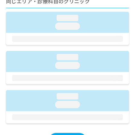
同じエリア・診療科目のクリニック
ご了
ら
み
承く
は
ださ
こ
無
い。
loading...
ち
料
loading...
ら
情
報
拡
掲
充
載
の
情
loading...
お
報
申
の
loading...
し
修
込
正
み
は
は
こ
こ
ち
loading...
ち
ら
loading...
ら
そ
の
他
の