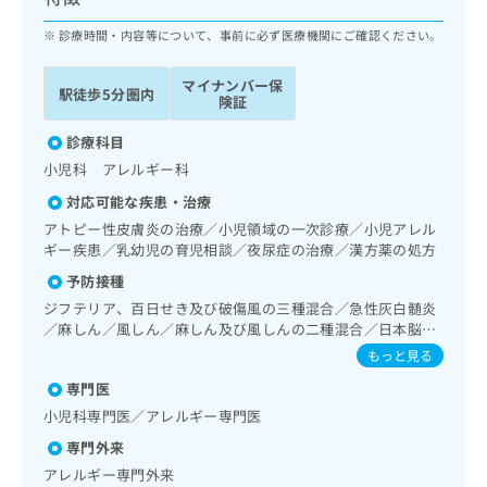
ッ
は
ク
診療時間・内容等について、事前に必ず医療機関にご確認ください。
こ
ナ
ち
ビ
ら
マイナンバー保
駅徒歩5分圏内
に
険証
関
広
す
診療科目
広
告
る
告
小児科 アレルギー科
代
お
出
対応可能な疾患・治療
理
問
稿
店
い
アトピー性皮膚炎の治療／小児領域の一次診療／小児アレル
の
ギー疾患／乳幼児の育児相談／夜尿症の治療／漢方薬の処方
合
の
お
わ
方
問
予防接種
せ
い
は
ジフテリア、百日せき及び破傷風の三種混合／急性灰白髄炎
は
合
こ
／麻しん／風しん／麻しん及び風しんの二種混合／日本脳炎
こ
わ
ち
／破傷風／結核／小児の肺炎球菌感染症／ヒトパピローマウ
もっと見る
ち
せ
イルス感染症／水痘／インフルエンザ／成人の肺炎球菌感染
ら
ら
は
専門医
症／おたふくかぜ／B型肝炎／ロタウイルス感染症／髄膜炎
こ
菌感染症
小児科専門医／アレルギー専門医
こち
ち
広
らは
専門外来
広
ら
告
マイ
告
出
アレルギー専門外来
ナビ