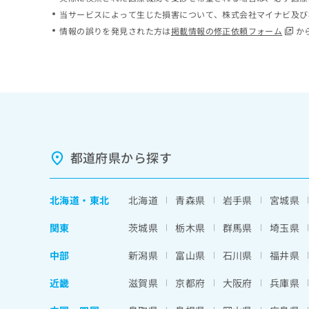
ち
み
当サービスによって生じた損害について、株式会社マイナビ及び
ら
は
情報の誤りを発見された方は
掲載情報の修正依頼フォーム
か
こ
ち
そ
ら
の
他
の
お
問
い
都道府県から探す
合
わ
せ
北海道
・
東北
北海道
青森県
岩手県
宮城県
は
こ
関東
茨城県
栃木県
群馬県
埼玉県
ち
ら
中部
新潟県
富山県
石川県
福井県
近畿
滋賀県
京都府
大阪府
兵庫県