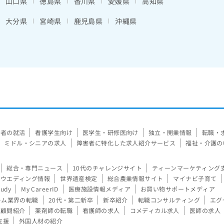
山口県
徳島県
香川県
愛媛県
高知県
大分県
宮崎県
鹿児島県
沖縄県
験者の就活
看護学生向け
医学生・研修医向け
独立・開業情報
転職・
ミドル・シニアの求人
障害者に特化した求人紹介サービス
福祉・介護の
総合・専門ニュース
10代のチャレンジサイト
ティーンマーケティング
ウエディング情報
世界遺産検定
総合農業情報サイト
マイナビ子育て
tudy
My CareerID
医療施設情報メディア
お買い物サポートメディア
ーム業界の転職
20代・第二新卒
新卒紹介
転職コンサルティング
エグ
顧問紹介
薬剤師の転職
看護師の求人
コメディカル求人
医師の求人
支援
外国人材の紹介