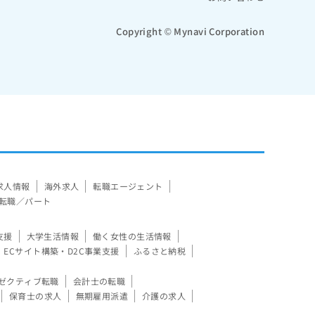
Copyright © Mynavi Corporation
求人情報
海外求人
転職エージェント
転職／パート
支援
大学生活情報
働く女性の生活情報
ECサイト構築・D2C事業支援
ふるさと納税
ゼクティブ転職
会計士の転職
保育士の求人
無期雇用派遣
介護の求人