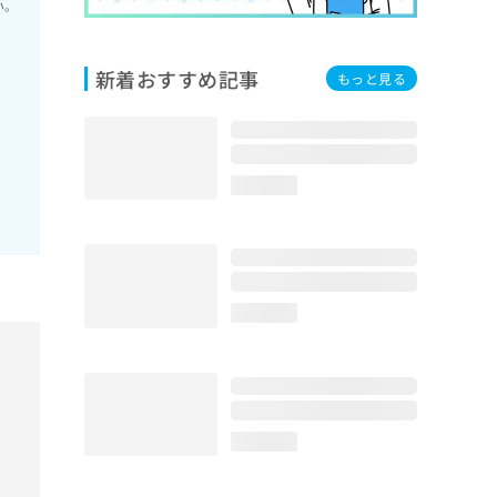
い。
新着おすすめ記事
もっと見る
loading...
loading...
loading...