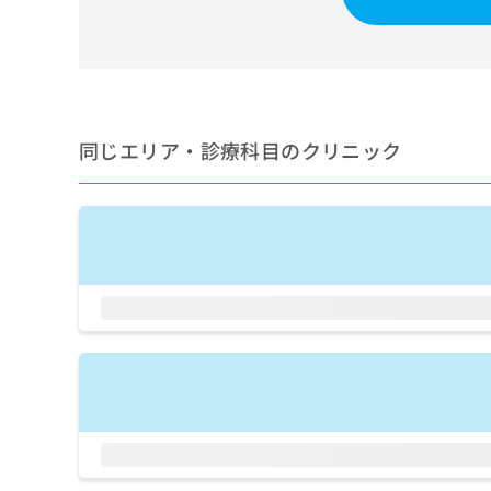
せ
こち
ち
らは
は
マイ
こ
ら
ナビ
ち
クリ
ら
ニッ
クナ
広
ビサ
広
同じエリア・診療科目のクリニック
資
イト
告
告
への
料
出
出
お問
の
稿
合せ
稿
ご
の
フォ
の
請
お
ーム
お
求
問
とな
問
りま
は
い
い
す。
こ
合
合
クリ
ち
わ
ニッ
わ
ら
せ
クの
せ
は
予
は
約・
こ
こ
無
症状
ち
ち
のご
料
ら
相談
ら
情
など
報
はで