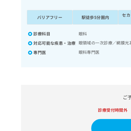
係
ク
者
リ
セカ
の
ニ
バリアフリー
駅徒歩5分圏内
ッ
方
ク
は
ナ
診療科目
眼科
こ
ビ
眼領域の一次診療／網膜光
対応可能な疾患・治療
ち
に
関
ら
眼科専門医
専門医
す
る
お
広
広
問
告
告
い
出
代
合
稿
わ
理
ご
の
せ
店
お
は
の
問
こ
診療受付時間外
い
方
ち
合
ら
は
わ
こ