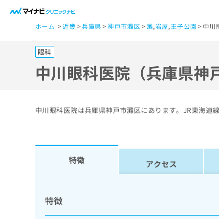
一
ホーム
近畿
兵庫県
神戸市灘区
灘
,
岩屋
,
王子公園
中川
般
ユ
眼科
ー
ザ
中川眼科医院（兵庫県神
ー
の
方
中川眼科医院は兵庫県神戸市灘区にあります。JR東海道線
は
こ
ち
ら
特徴
アクセス
医
マ
療
イ
特徴
ナ
関
ビ