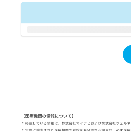
拡
資
きま
充
料
せん
の
ので
の
ご了
お
ご
承く
申
請
ださ
し
求
い。
込
は
み
こ
は
ち
こ
ら
ち
ら
無
料
掲
情
載
報
情
拡
報
充
の
の
修
お
【医療機関の情報について】
正
申
掲載している情報は、株式会社マイナビおよび株式会社ウェルネ
は
し
こ
実際に検索された医療機関で受診を希望される場合は、必ず医療
込