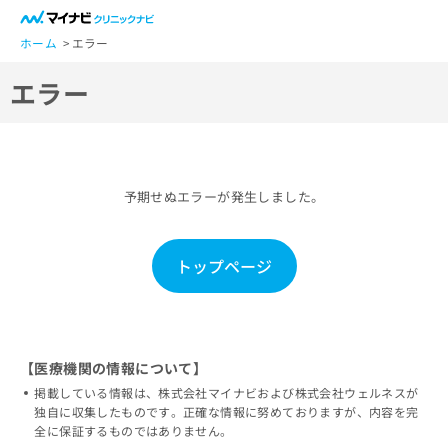
一
般
ホーム
エラー
ユ
エラー
ー
ザ
ー
の
方
予期せぬエラーが発生しました。
は
こ
ち
トップページ
ら
医
マ
療
イ
関
ナ
【医療機関の情報について】
係
ビ
掲載している情報は、株式会社マイナビおよび株式会社ウェルネスが
者
ク
独自に収集したものです。正確な情報に努めておりますが、内容を完
の
リ
全に保証するものではありません。
方
ニ