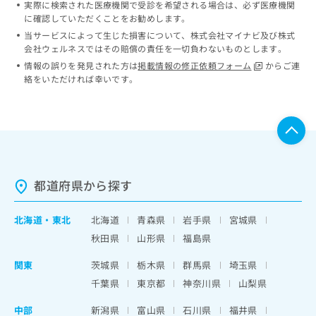
実際に検索された医療機関で受診を希望される場合は、必ず医療機関
ッ
は
に確認していただくことをお勧めします。
ク
こ
ナ
当サービスによって生じた損害について、株式会社マイナビ及び株式
ち
会社ウェルネスではその賠償の責任を一切負わないものとします。
ビ
ら
に
情報の誤りを発見された方は
掲載情報の修正依頼フォーム
からご連
関
絡をいただければ幸いです。
広
す
広
告
る
告
代
お
出
理
問
稿
店
い
の
合
の
お
わ
方
問
都道府県から探す
せ
い
は
は
合
こ
こ
北海道
・
東北
北海道
青森県
岩手県
宮城県
わ
ち
ち
せ
秋田県
山形県
福島県
ら
ら
は
こ
関東
茨城県
栃木県
群馬県
埼玉県
こち
ち
広
千葉県
東京都
神奈川県
山梨県
らは
広
ら
告
マイ
告
出
中部
ナビ
新潟県
富山県
石川県
福井県