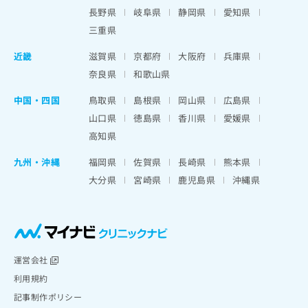
出
稿
クリ
資
長野県
岐阜県
静岡県
愛知県
稿
ニッ
の
料
クナ
三重県
の
お
の
ビサ
お
問
ご
イト
近畿
滋賀県
京都府
大阪府
兵庫県
問
い
請
への
い
奈良県
和歌山県
合
お問
求
合
合せ
わ
は
フォ
わ
中国・四国
鳥取県
島根県
岡山県
広島県
せ
こ
ーム
せ
は
ち
山口県
徳島県
香川県
愛媛県
とな
は
こ
ら
りま
高知県
こ
ち
す。
ち
ら
クリ
九州・沖縄
福岡県
佐賀県
長崎県
熊本県
無
ら
ニッ
料
大分県
宮崎県
鹿児島県
沖縄県
クの
資
情
予
料
報
約・
の
症状
拡
のご
ご
充
相談
請
の
など
求
お
運営会社
はで
は
申
きま
利用規約
こ
せん
し
記事制作ポリシー
ので
ち
込