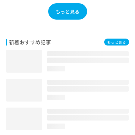
お
問
もっと見る
い
合
わ
せ
は
新着おすすめ記事
もっと見る
こ
ち
ら
loading...
loading...
loading...