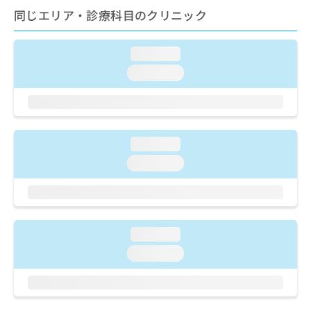
ご了
ら
み
同じエリア・診療科目のクリニック
承く
は
ださ
こ
無
い。
ち
料
loading...
ら
情
loading...
報
拡
掲
充
載
の
情
お
報
loading...
申
の
し
loading...
修
込
正
み
は
は
こ
こ
ち
ち
ら
loading...
ら
loading...
そ
の
他
の