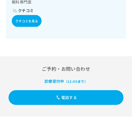
出
眼科専門医
稿
クリ
資
稿
ニッ
の
料
クチコミ
クナ
の
お
の
ビサ
お
問
ご
クチコミを見る
イト
問
い
請
への
い
合
お問
求
合
合せ
わ
は
フォ
わ
せ
こ
ーム
せ
は
ち
とな
は
こ
ら
りま
こ
ち
す。
ち
ら
クリ
ご予約・お問い合わせ
無
ら
ニッ
料
クの
資
診療受付中
情
（12:00まで）
予
料
報
約・
の
症状
拡
電話する
のご
ご
充
相談
請
の
など
求
お
はで
は
申
きま
こ
せん
し
ので
ち
込