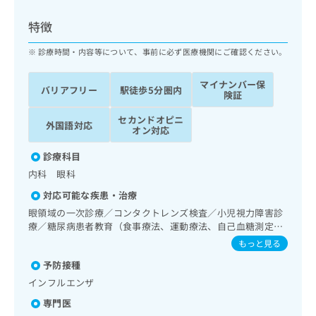
ッ
は
ク
こ
特徴
ナ
ち
ビ
診療時間・内容等について、事前に必ず医療機関にご確認ください。
ら
に
関
マイナンバー保
広
バリアフリー
駅徒歩5分圏内
す
広
険証
告
る
告
代
セカンドオピニ
お
出
外国語対応
オン対応
理
問
稿
店
い
の
診療科目
合
の
お
内科 眼科
わ
方
問
せ
い
は
対応可能な疾患・治療
は
合
こ
眼領域の一次診療／コンタクトレンズ検査／小児視力障害診
こ
わ
ち
療／糖尿病患者教育（食事療法、運動療法、自己血糖測定）
ち
せ
／糖尿病による合併症に対する継続的な管理及び指導
ら
もっと見る
ら
は
こ
予防接種
こち
ち
広
インフルエンザ
らは
広
ら
告
マイ
専門医
告
出
ナビ