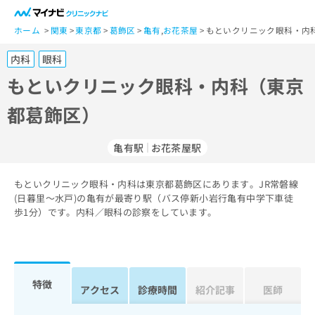
一
般
ホーム
関東
東京都
葛飾区
亀有
,
お花茶屋
もといクリニック眼科・内
ユ
内科
眼科
ー
ザ
もといクリニック眼科・内科（東京
ー
都葛飾区）
の
方
は
亀有駅
お花茶屋駅
こ
ち
もといクリニック眼科・内科は東京都葛飾区にあります。JR常磐線
ら
(日暮里～水戸)の亀有が最寄り駅（バス停新小岩行亀有中学下車徒
歩1分）です。内科／眼科の診察をしています。
医
マ
療
イ
関
ナ
係
ビ
者
ク
特徴
アクセス
診療時間
紹介記事
医師
の
リ
方
ニ