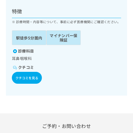
ッ
は
ク
こ
特徴
ナ
ち
ビ
診療時間・内容等について、事前に必ず医療機関にご確認ください。
ら
に
関
マイナンバー保
広
駅徒歩5分圏内
す
広
険証
告
る
告
代
お
診療科目
出
理
問
稿
耳鼻咽喉科
店
い
の
クチコミ
合
の
お
わ
方
問
クチコミを見る
せ
い
は
は
合
こ
こ
わ
ち
ち
せ
ら
ら
は
こ
こち
ち
広
らは
広
ら
告
ご予約・お問い合わせ
マイ
告
出
ナビ