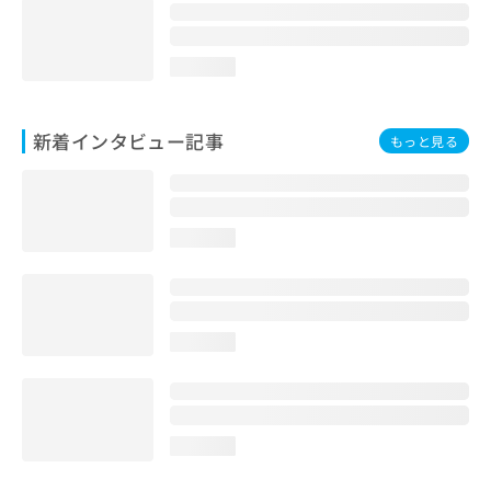
loading...
新着インタビュー記事
もっと見る
loading...
loading...
loading...