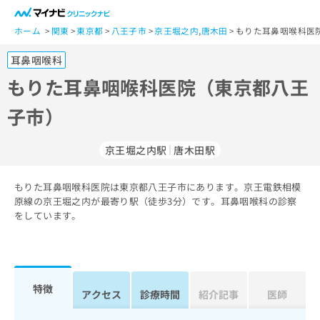
一
般
ホーム
関東
東京都
八王子市
京王堀之内
,
唐木田
もりた耳鼻咽喉科医
ユ
耳鼻咽喉科
ー
ザ
もりた耳鼻咽喉科医院（東京都八王
ー
子市）
の
方
は
京王堀之内駅
唐木田駅
こ
ち
もりた耳鼻咽喉科医院は東京都八王子市にあります。京王電鉄相模
ら
原線の京王堀之内が最寄り駅（徒歩3分）です。耳鼻咽喉科の診察
をしています。
医
マ
療
イ
関
ナ
係
ビ
者
ク
特徴
アクセス
診療時間
紹介記事
医師
の
リ
方
ニ