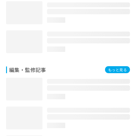
お
問
い
loading...
合
わ
せ
は
こ
loading...
ち
ら
編集・監修記事
もっと見る
loading...
loading...