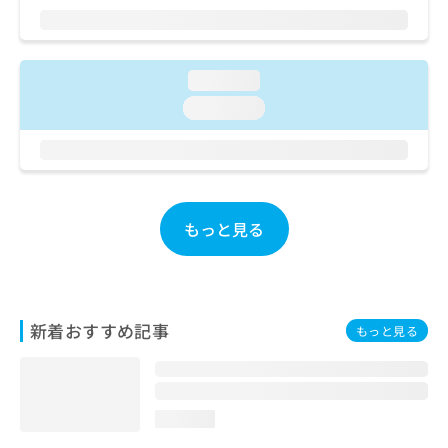
ご了
ら
み
承く
は
ださ
こ
無
い。
ち
料
loading...
ら
情
loading...
報
拡
掲
充
載
の
情
お
報
申
の
もっと見る
し
修
込
正
み
は
は
こ
こ
ち
新着おすすめ記事
もっと見る
ち
ら
ら
そ
の
loading...
他
の