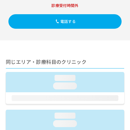
出
稿
クリ
資
診療受付時間外
稿
ニッ
の
料
クナ
の
お
の
ビサ
お
問
ご
電話する
イト
問
い
請
への
い
合
お問
求
合
合せ
わ
は
フォ
わ
せ
こ
ーム
せ
は
ち
とな
は
こ
ら
りま
こ
ち
同じエリア・診療科目のクリニック
す。
ち
ら
クリ
無
ら
ニッ
料
クの
loading...
資
情
予
料
loading...
報
約・
の
症状
拡
のご
ご
充
相談
請
の
など
求
お
はで
は
申
loading...
きま
こ
せん
し
loading...
ので
ち
込