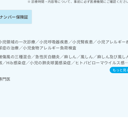
診療時間・内容等について、事前に必ず医療機関にご確認くださ
ナンバー保険証
小児領域の一次診療／小児呼吸器疾患／小児腎疾患／小児アレルギー
尿症の治療／小児食物アレルギー負荷検査
破傷風の三種混合／急性灰白髄炎／麻しん／風しん／麻しん及び風し
核／Hib感染症／小児の肺炎球菌感染症／ヒトパピローマウイルス感
／おたふくかぜ／A型肝炎／B型肝炎／ロタウイルス感染症
もっと見
専門医