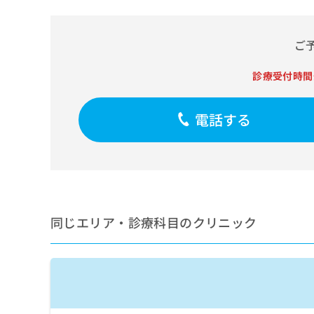
せ
こち
ち
らは
は
マイ
こ
ら
ナビ
ご
ち
クリ
ら
ニッ
クナ
診療受付時間
広
ビサ
広
資
イト
告
告
への
料
出
電話する
出
お問
の
稿
合せ
稿
ご
の
フォ
の
請
お
ーム
お
求
問
とな
問
りま
は
い
い
す。
こ
合
合
クリ
ち
わ
ニッ
わ
同じエリア・診療科目のクリニック
ら
せ
クの
せ
は
予
は
約・
こ
こ
無
症状
ち
ち
のご
料
ら
相談
ら
情
など
報
はで