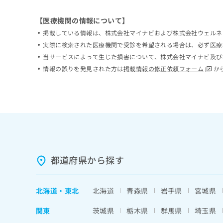
ち
み
ら
は
【医療機関の情報について】
こ
掲載している情報は、株式会社マイナビおよび株式会社ウェルネ
ち
実際に検索された医療機関で受診を希望される場合は、必ず医療
そ
ら
の
当サービスによって生じた損害について、株式会社マイナビ及び
他
情報の誤りを発見された方は
掲載情報の修正依頼フォーム
か
の
お
問
い
合
わ
せ
は
こ
都道府県から探す
ち
ら
北海道
・
東北
北海道
青森県
岩手県
宮城県
関東
茨城県
栃木県
群馬県
埼玉県