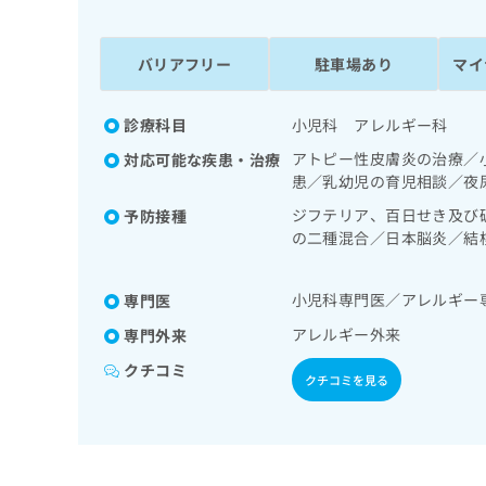
係
ク
者
リ
の
ニ
バリアフリー
駐車場あり
マイ
ッ
方
ク
は
ナ
診療科目
小児科 アレルギー科
こ
ビ
アトピー性皮膚炎の治療／
対応可能な疾患・治療
ち
に
患／乳幼児の育児相談／夜
関
ら
す
ジフテリア、百日せき及び
予防接種
る
の二種混合／日本脳炎／結
お
症／水痘／インフルエンザ
広
広
問
告
告
い
小児科専門医／アレルギー
専門医
出
代
合
アレルギー外来
専門外来
稿
わ
理
の
せ
クチコミ
店
クチコミを見る
お
は
の
問
こ
い
方
ち
合
ら
は
わ
こ