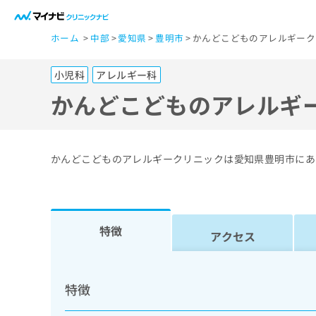
一
ホーム
中部
愛知県
豊明市
かんどこどものアレルギーク
般
ユ
小児科
アレルギー科
ー
ザ
かんどこどものアレルギ
ー
の
方
かんどこどものアレルギークリニックは愛知県豊明市にあ
は
こ
ち
ら
特徴
アクセス
医
マ
療
イ
特徴
ナ
関
ビ