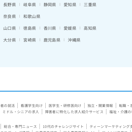
長野県
岐阜県
静岡県
愛知県
三重県
奈良県
和歌山県
山口県
徳島県
香川県
愛媛県
高知県
大分県
宮崎県
鹿児島県
沖縄県
験者の就活
看護学生向け
医学生・研修医向け
独立・開業情報
転職・
ミドル・シニアの求人
障害者に特化した求人紹介サービス
福祉・介護の
総合・専門ニュース
10代のチャレンジサイト
ティーンマーケティング