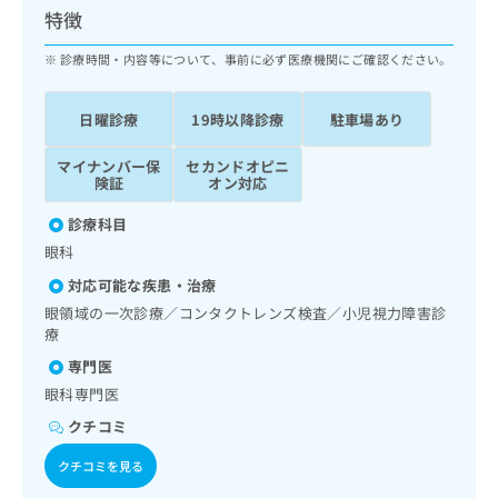
ッ
は
特徴
ク
こ
ナ
診療時間・内容等について、事前に必ず医療機関にご確認ください。
ち
ビ
ら
に
日曜診療
19時以降診療
駐車場あり
関
広
す
広
告
マイナンバー保
セカンドオピニ
る
告
険証
オン対応
代
お
出
理
問
稿
診療科目
店
い
の
眼科
合
の
お
わ
方
問
対応可能な疾患・治療
せ
い
は
眼領域の一次診療／コンタクトレンズ検査／小児視力障害診
は
合
こ
療
こ
わ
ち
専門医
ち
せ
ら
ら
は
眼科専門医
こ
クチコミ
こち
ち
広
らは
広
ら
告
クチコミを見る
マイ
告
出
ナビ