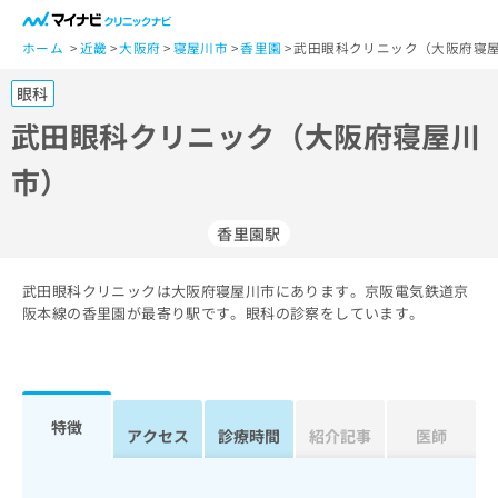
一
般
ホーム
近畿
大阪府
寝屋川市
香里園
武田眼科クリニック（大阪府寝屋
ユ
眼科
ー
ザ
武田眼科クリニック（大阪府寝屋川
ー
市）
の
方
は
香里園駅
こ
ち
武田眼科クリニックは大阪府寝屋川市にあります。京阪電気鉄道京
ら
阪本線の香里園が最寄り駅です。眼科の診察をしています。
医
マ
療
イ
関
ナ
係
ビ
特徴
アクセス
診療時間
紹介記事
医師
者
ク
の
リ
方
ニ