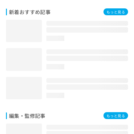
お
問
新着おすすめ記事
もっと見る
い
合
わ
せ
loading...
は
こ
ち
ら
loading...
loading...
編集・監修記事
もっと見る