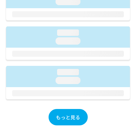
ご了
loading...
ら
み
承く
は
ださ
こ
無
い。
ち
料
ら
情
loading...
報
拡
loading...
掲
充
載
の
情
お
報
申
の
し
修
loading...
込
正
loading...
み
は
は
こ
こ
ち
ち
ら
ら
そ
もっと見る
の
他
の