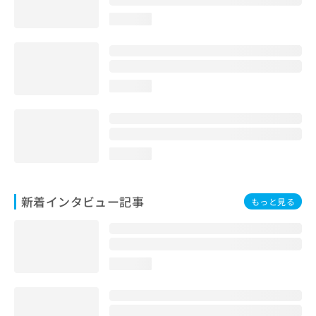
loading...
loading...
loading...
新着インタビュー記事
もっと見る
loading...