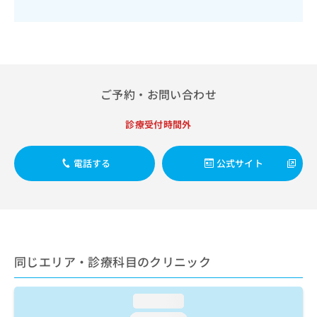
出
稿
クリ
資
稿
ニッ
の
料
クナ
の
お
の
ビサ
お
問
ご
イト
問
い
請
への
い
合
お問
求
合
合せ
わ
ご予約・お問い合わせ
は
フォ
わ
せ
こ
ーム
せ
は
ち
診療受付時間外
とな
は
こ
ら
りま
こ
ち
す。
ち
ら
クリ
電話する
公式サイト
無
ら
ニッ
料
クの
資
情
予
料
報
約・
の
症状
拡
のご
ご
充
相談
請
の
など
同じエリア・診療科目のクリニック
求
お
はで
は
申
きま
こ
せん
し
loading...
ので
ち
込