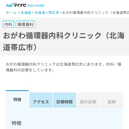
一
般
ホーム
北海道
北海道
帯広市
おがわ循環器内科クリニック（北海道帯
ユ
内科
循環器科
ー
ザ
おがわ循環器内科クリニック（北海
ー
道帯広市）
の
方
は
こ
おがわ循環器内科クリニックは北海道帯広市にあります。内科／循
ち
環器科の診察をしています。
ら
医
マ
療
イ
特徴
関
アクセス
診療時間
紹介記事
医師
ナ
係
ビ
者
ク
の
リ
特徴
方
ニ