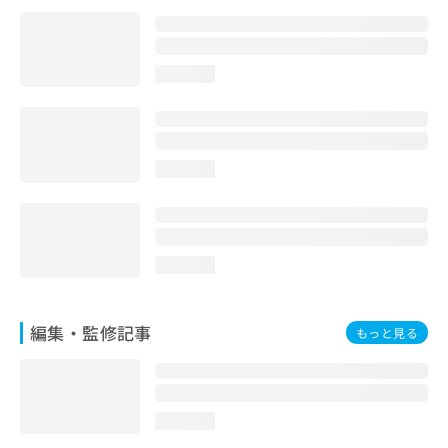
お
問
い
合
loading...
わ
せ
は
こ
loading...
ち
ら
loading...
編集・監修記事
もっと見る
loading...