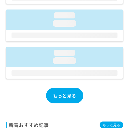
ご了
ら
み
承く
は
ださ
こ
無
loading...
い。
ち
料
loading...
ら
情
報
拡
掲
充
載
の
情
loading...
お
報
loading...
申
の
し
修
込
正
み
は
は
こ
こ
ち
もっと見る
ち
ら
ら
そ
の
他
新着おすすめ記事
もっと見る
の