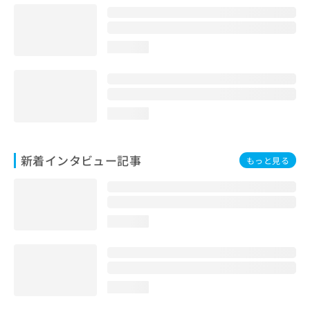
loading...
loading...
新着インタビュー記事
もっと見る
loading...
loading...