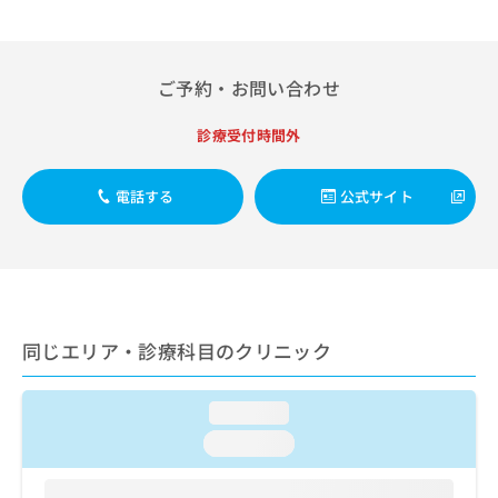
出
稿
クリ
資
稿
ニッ
の
料
クナ
の
お
の
ビサ
お
問
ご
イト
ご予約・お問い合わせ
問
い
請
への
い
合
お問
求
診療受付時間外
合
合せ
わ
は
フォ
わ
せ
こ
ーム
せ
は
ち
電話する
公式サイト
とな
は
こ
ら
りま
こ
ち
す。
ち
ら
クリ
無
ら
ニッ
料
クの
資
情
予
料
報
約・
同じエリア・診療科目のクリニック
の
症状
拡
のご
ご
充
相談
請
の
など
loading...
求
お
はで
は
申
loading...
きま
こ
せん
し
ので
ち
込