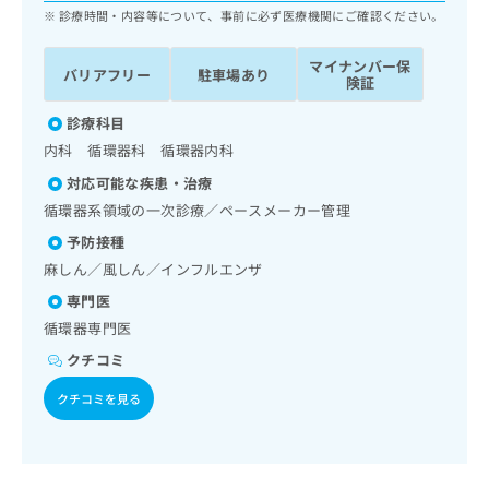
ッ
は
診療時間・内容等について、事前に必ず医療機関にご確認ください。
ク
こ
ナ
ち
マイナンバー保
バリアフリー
駐車場あり
ビ
険証
ら
に
関
診療科目
広
す
広
内科 循環器科 循環器内科
告
る
告
代
対応可能な疾患・治療
お
出
理
問
循環器系領域の一次診療／ペースメーカー管理
稿
店
い
の
予防接種
合
の
お
麻しん／風しん／インフルエンザ
わ
方
問
せ
い
は
専門医
は
合
こ
循環器専門医
こ
わ
ち
クチコミ
ち
せ
ら
ら
は
クチコミを見る
こ
こち
ち
広
らは
広
ら
告
マイ
告
出
ナビ