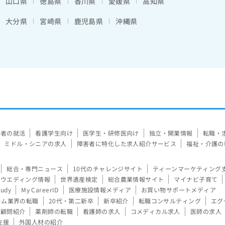
山口県
徳島県
香川県
愛媛県
高知県
大分県
宮崎県
鹿児島県
沖縄県
験者の就活
看護学生向け
医学生・研修医向け
独立・開業情報
転職・
ミドル・シニアの求人
障害者に特化した求人紹介サービス
福祉・介護の
総合・専門ニュース
10代のチャレンジサイト
ティーンマーケティング
ウエディング情報
世界遺産検定
総合農業情報サイト
マイナビ子育て
tudy
My CareerID
医療施設情報メディア
お買い物サポートメディア
ーム業界の転職
20代・第二新卒
新卒紹介
転職コンサルティング
エグ
顧問紹介
薬剤師の転職
看護師の求人
コメディカル求人
医師の求人
支援
外国人材の紹介