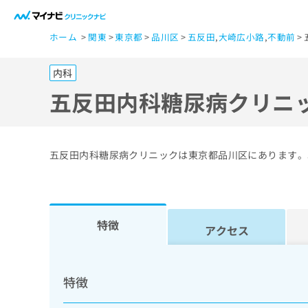
一
ホーム
関東
東京都
品川区
五反田
,
大崎広小路
,
不動前
般
ユ
内科
ー
ザ
五反田内科糖尿病クリニ
ー
の
方
五反田内科糖尿病クリニックは東京都品川区にあります。
は
こ
ち
ら
特徴
アクセス
医
マ
療
イ
特徴
ナ
関
ビ