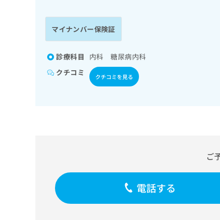
係
ク
者
リ
の
ニ
マイナンバー保険証
ッ
方
ク
は
ナ
診療科目
内科 糖尿病内科
こ
ビ
クチコミ
ち
に
クチコミを見る
関
ら
す
る
お
広
広
問
告
告
い
出
代
合
稿
わ
ご
理
の
せ
店
お
は
の
問
こ
電話する
い
方
ち
合
ら
は
わ
こ