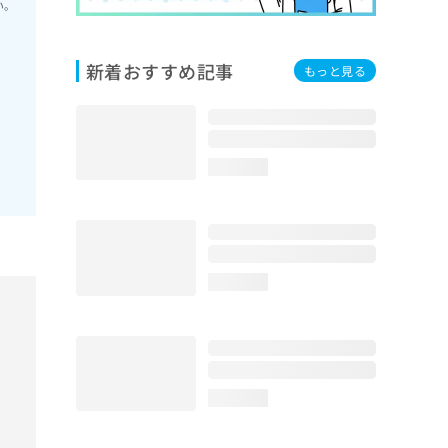
い。
新着おすすめ記事
もっと見る
loading...
loading...
loading...