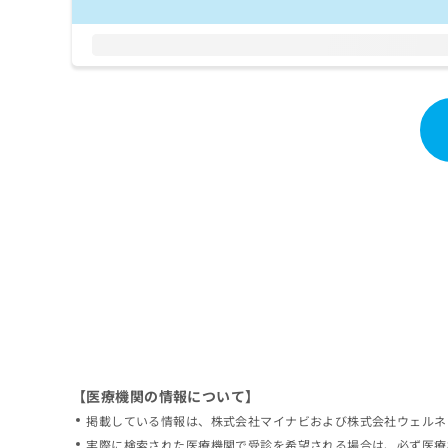
拡
資
きま
充
料
せん
の
ので
の
ご了
お
ご
承く
申
請
ださ
し
求
い。
込
は
み
こ
は
ち
こ
ら
ち
ら
無
料
掲
情
載
報
情
拡
報
充
の
の
修
お
【医療機関の情報について】
正
申
掲載している情報は、株式会社マイナビおよび株式会社ウェルネ
は
し
こ
実際に検索された医療機関で受診を希望される場合は、必ず医療
込