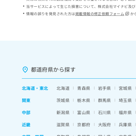
ち
み
当サービスによって生じた損害について、株式会社マイナビ及び
ら
は
情報の誤りを発見された方は
掲載情報の修正依頼フォーム
か
こ
ち
そ
ら
の
他
の
お
問
い
都道府県から探す
合
わ
せ
北海道
・
東北
北海道
青森県
岩手県
宮城県
は
こ
関東
茨城県
栃木県
群馬県
埼玉県
ち
ら
中部
新潟県
富山県
石川県
福井県
近畿
滋賀県
京都府
大阪府
兵庫県