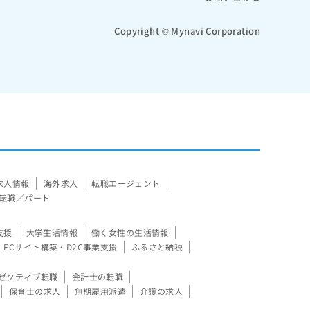
Copyright © Mynavi Corporation
求人情報
海外求人
転職エージェント
転職／パート
支援
大学生活情報
働く女性の生活情報
ECサイト構築・D2C事業支援
ふるさと納税
ゼクティブ転職
会計士の転職
保育士の求人
無期雇用派遣
介護の求人