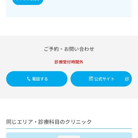
出
稿
クリ
資
稿
ニッ
の
料
クナ
の
お
の
ビサ
お
問
ご
イト
問
い
請
への
い
合
お問
求
合
合せ
わ
は
フォ
わ
せ
こ
ご予約・お問い合わせ
ーム
せ
は
ち
とな
は
こ
ら
りま
診療受付時間外
こ
ち
す。
ち
ら
クリ
無
ら
ニッ
電話する
公式サイト
料
クの
資
情
予
料
報
約・
の
症状
拡
のご
ご
充
相談
請
の
など
求
お
はで
同じエリア・診療科目のクリニック
は
申
きま
こ
せん
し
ので
ち
込