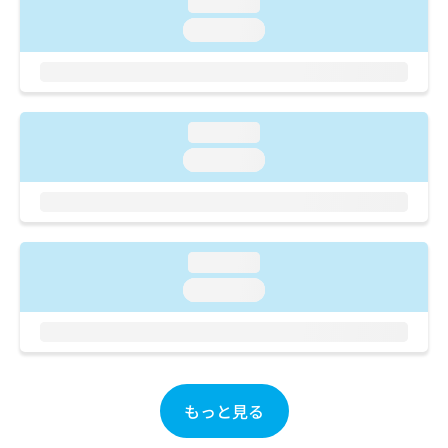
loading...
ご了
ら
み
承く
は
loading...
ださ
こ
無
い。
ち
料
ら
情
報
loading...
拡
掲
充
載
loading...
の
情
お
報
申
の
し
修
込
正
loading...
み
は
loading...
は
こ
こ
ち
ち
ら
ら
そ
の
もっと見る
他
の