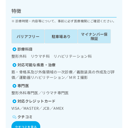
ッ
は
ク
こ
特徴
ナ
ち
ビ
診療時間・内容等について、事前に必ず医療機関にご確認ください。
ら
に
関
マイナンバー保
広
バリアフリー
駐車場あり
す
広
険証
告
る
告
代
お
診療科目
出
理
問
稿
整形外科 リウマチ科 リハビリテーション科
店
い
の
対応可能な疾患・治療
合
の
お
わ
筋・骨格系及び外傷領域の一次診療／義肢装具の作成及び評
方
問
せ
価／運動器リハビリテーション／ＭＲＩ撮影
い
は
は
合
こ
専門医
こ
わ
ち
整形外科専門医／リウマチ専門医
ち
せ
ら
ら
は
対応クレジットカード
こ
VISA／MASTER／JCB／AMEX
こち
ち
広
らは
クチコミ
広
ら
告
マイ
告
出
ナビ
クチコミを見る