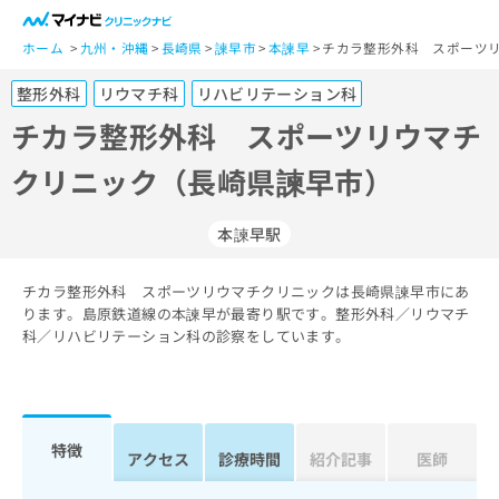
一
般
ホーム
九州・沖縄
長崎県
諫早市
本諫早
チカラ整形外科 スポーツリ
ユ
整形外科
リウマチ科
リハビリテーション科
ー
ザ
チカラ整形外科 スポーツリウマチ
ー
クリニック（長崎県諫早市）
の
方
は
本諫早駅
こ
ち
チカラ整形外科 スポーツリウマチクリニックは長崎県諫早市にあ
ら
ります。島原鉄道線の本諫早が最寄り駅です。整形外科／リウマチ
科／リハビリテーション科の診察をしています。
医
マ
療
イ
関
ナ
係
ビ
者
ク
特徴
アクセス
診療時間
紹介記事
医師
の
リ
方
ニ