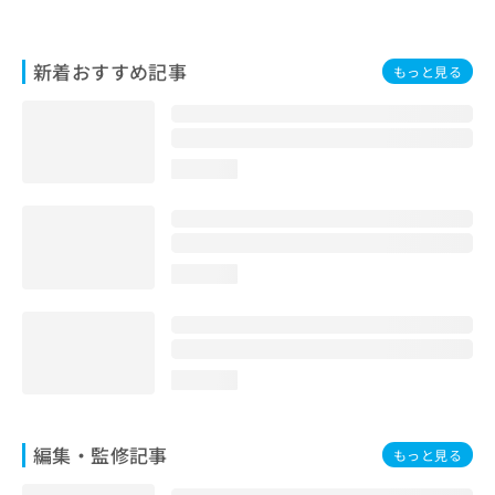
お
問
い
新着おすすめ記事
もっと見る
合
わ
せ
は
こ
loading...
ち
ら
loading...
loading...
編集・監修記事
もっと見る