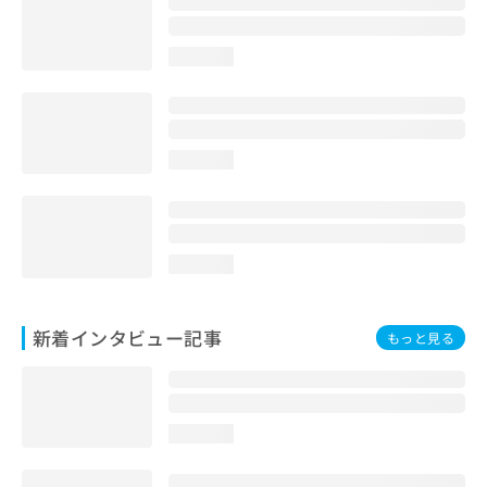
loading...
loading...
loading...
新着インタビュー記事
もっと見る
loading...