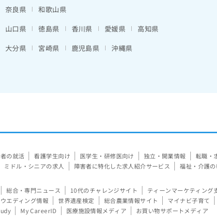
奈良県
和歌山県
山口県
徳島県
香川県
愛媛県
高知県
大分県
宮崎県
鹿児島県
沖縄県
験者の就活
看護学生向け
医学生・研修医向け
独立・開業情報
転職・
ミドル・シニアの求人
障害者に特化した求人紹介サービス
福祉・介護の
総合・専門ニュース
10代のチャレンジサイト
ティーンマーケティング
ウエディング情報
世界遺産検定
総合農業情報サイト
マイナビ子育て
tudy
My CareerID
医療施設情報メディア
お買い物サポートメディア