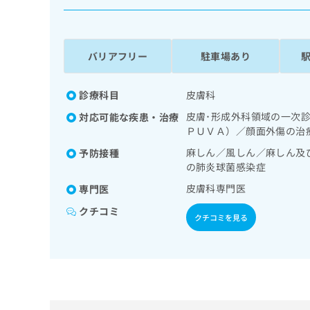
係
ク
者
リ
の
ニ
ッ
方
バリアフリー
駐車場あり
ク
は
ナ
こ
ビ
診療科目
皮膚科
ち
に
皮膚･形成外科領域の一次
対応可能な疾患・治療
関
ら
ＰＵＶＡ）／顔面外傷の治
す
る
麻しん／風しん／麻しん及
予防接種
お
の肺炎球菌感染症
広
広
問
告
皮膚科専門医
告
専門医
い
出
代
合
クチコミ
稿
わ
クチコミを見る
理
の
せ
店
お
は
の
問
こ
い
方
ち
合
ら
は
わ
こ