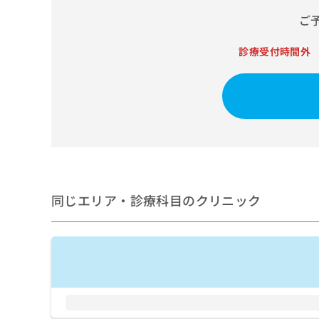
せ
こち
ち
らは
は
ご
マイ
こ
ら
ナビ
ち
診療受付時間外
クリ
ら
ニッ
クナ
広
ビサ
広
資
イト
告
告
への
料
出
出
お問
の
稿
合せ
稿
ご
の
フォ
の
請
お
ーム
お
求
問
とな
問
りま
は
い
い
す。
同じエリア・診療科目のクリニック
こ
合
合
クリ
ち
わ
ニッ
わ
ら
せ
クの
せ
は
予
は
約・
こ
こ
無
症状
ち
ち
のご
料
ら
相談
ら
情
など
報
はで