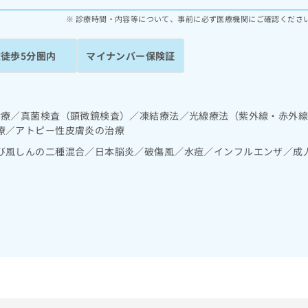
診療時間・内容等について、事前に必ず医療機関にご確認くださ
駅徒歩5分圏内
マイナンバー保険証
診療／真菌検査（顕微鏡検査）／凍結療法／光線療法（紫外線・赤外
療／アトピー性皮膚炎の治療
び風しんの二種混合／日本脳炎／破傷風／水痘／インフルエンザ／成