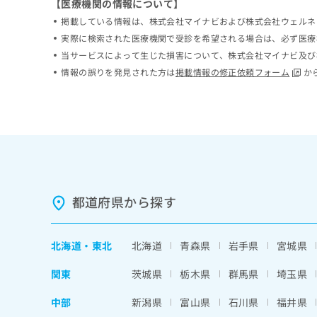
【医療機関の情報について】
ち
み
掲載している情報は、株式会社マイナビおよび株式会社ウェルネ
ら
は
実際に検索された医療機関で受診を希望される場合は、必ず医療
こ
ち
当サービスによって生じた損害について、株式会社マイナビ及び
そ
ら
情報の誤りを発見された方は
掲載情報の修正依頼フォーム
か
の
他
の
お
問
い
合
わ
せ
都道府県から探す
は
こ
ち
北海道
・
東北
北海道
青森県
岩手県
宮城県
ら
関東
茨城県
栃木県
群馬県
埼玉県
中部
新潟県
富山県
石川県
福井県