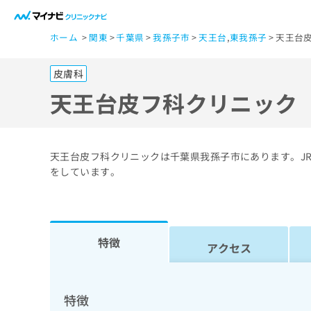
一
ホーム
関東
千葉県
我孫子市
天王台
,
東我孫子
天王台
般
ユ
皮膚科
ー
ザ
天王台皮フ科クリニック
ー
の
方
天王台皮フ科クリニックは千葉県我孫子市にあります。JR
は
をしています。
こ
ち
ら
特徴
アクセス
医
マ
療
イ
ナ
関
特徴
ビ