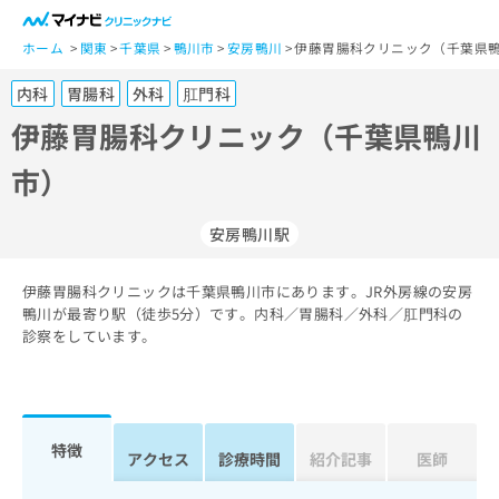
一
般
ホーム
関東
千葉県
鴨川市
安房鴨川
伊藤胃腸科クリニック（千葉県鴨
ユ
内科
胃腸科
外科
肛門科
ー
ザ
伊藤胃腸科クリニック（千葉県鴨川
ー
市）
の
方
は
安房鴨川駅
こ
ち
伊藤胃腸科クリニックは千葉県鴨川市にあります。JR外房線の安房
ら
鴨川が最寄り駅（徒歩5分）です。内科／胃腸科／外科／肛門科の
診察をしています。
医
マ
療
イ
関
ナ
係
ビ
者
ク
特徴
アクセス
診療時間
紹介記事
医師
の
リ
方
ニ