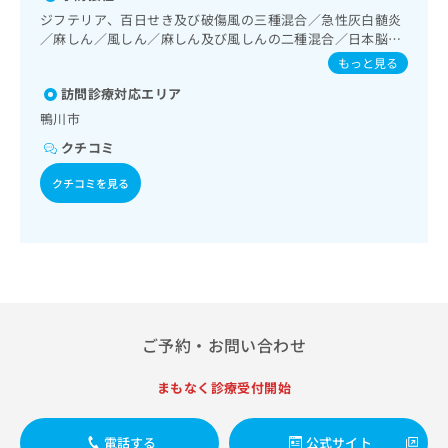
出
稿
クリ
資
臓領域の一次診療／循環器系領域の一次診療／腎･泌尿器系
ジフテリア、百日せき及び破傷風の三種混合／急性灰白髄炎
稿
ニッ
の
料
領域の一次診療／乳腺領域の一次診療／内分泌･代謝･栄養領
／麻しん／風しん／麻しん及び風しんの二種混合／日本脳炎
クナ
の
お
の
域の一次診療／インスリン療法／糖尿病患者教育（食事療
／破傷風／結核／Hib感染症／小児の肺炎球菌感染症／水痘
ビサ
もっと見る
お
問
ご
法、運動療法、自己血糖測定）／糖尿病による合併症に対す
イト
／インフルエンザ／成人の肺炎球菌感染症
問
い
請
る継続的な管理及び指導／リンパ節生検／筋・骨格系及び外
への
訪問診療対応エリア
い
合
お問
傷領域の一次診療／医療用麻薬によるがん疼痛治療／画像診
求
鴨川市
合
合せ
わ
断管理（専ら画像診断を担当する医師による読影）／在宅に
は
フォ
わ
クチコミ
せ
おける看取り
こ
ーム
せ
は
ち
とな
クチコミを見る
は
こ
ら
りま
こ
ち
す。
ち
ら
クリ
無
ら
ニッ
料
クの
資
情
予
料
報
約・
の
症状
拡
のご
ご
充
ご予約・お問い合わせ
相談
請
の
など
求
お
はで
まもなく診療受付開始
は
申
きま
こ
せん
し
ので
ち
込
電話する
公式サイト