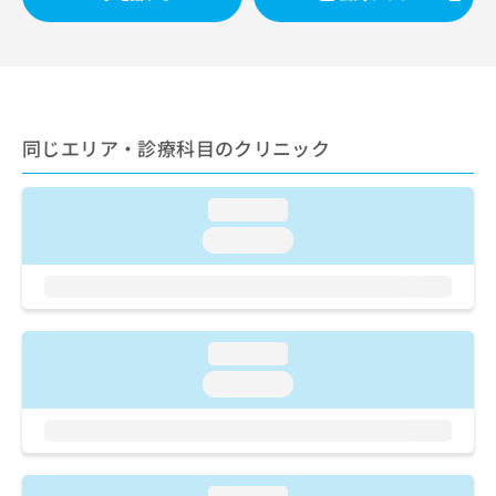
ご了
ら
み
承く
は
ださ
こ
無
い。
ち
料
ら
情
報
同じエリア・診療科目のクリニック
拡
掲
充
載
の
情
loading...
お
報
申
の
loading...
し
修
込
正
み
は
は
こ
こ
ち
loading...
ち
ら
loading...
ら
そ
の
他
の