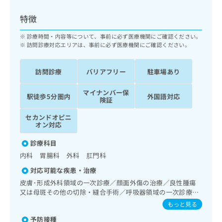
ッ
は
ク
こ
特徴
ナ
ち
ビ
診療時間・内容等について、事前に必ず医療機関にご確認ください。
ら
に
訪問診療対応エリアは、事前に必ず医療機関にご確認ください。
関
広
す
広
告
訪問診療
バリアフリー
駐車場あり
る
告
代
お
出
マイナンバー保
理
問
稿
駅徒歩5分圏内
外国語対応
険証
店
い
の
合
の
お
セカンドオピニ
わ
オン対応
方
問
せ
い
は
診療科目
は
合
こ
こ
わ
内科 胃腸科 外科 肛門科
ち
ち
せ
ら
対応可能な疾患・治療
ら
は
皮膚･形成外科領域の一次診療／顔面外傷の治療／良性腫瘍
こ
又は母斑その他の切除・縫合手術／呼吸器領域の一次診療／
こち
ち
広
らは
在宅酸素療法／消化器系領域の一次診療／上部消化管内視鏡
もっと見る
広
ら
告
マイ
検査／上部消化管内視鏡的切除術／下部消化管内視鏡検査／
告
出
ナビ
予防接種
下部消化管内視鏡的切除術／人工肛門の管理／肝･胆道・膵