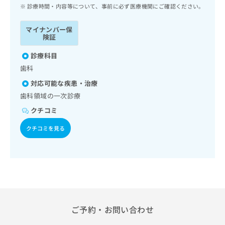
ッ
は
診療時間・内容等について、事前に必ず医療機関にご確認ください。
ク
こ
ナ
ち
マイナンバー保
ビ
険証
ら
に
関
診療科目
広
す
広
歯科
告
る
告
代
対応可能な疾患・治療
お
出
理
問
歯科領域の一次診療
稿
店
い
の
クチコミ
合
の
お
わ
方
問
クチコミを見る
せ
い
は
は
合
こ
こ
わ
ち
ち
せ
ら
ら
は
こ
こち
ち
広
らは
広
ら
ご予約・お問い合わせ
告
マイ
告
出
ナビ