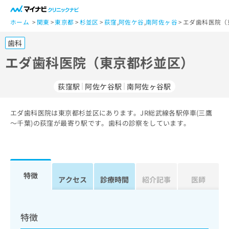
一
般
ホーム
関東
東京都
杉並区
荻窪
,
阿佐ケ谷
,
南阿佐ヶ谷
エダ歯科医院（
ユ
歯科
ー
ザ
エダ歯科医院（東京都杉並区）
ー
の
荻窪駅
阿佐ケ谷駅
南阿佐ヶ谷駅
方
は
こ
エダ歯科医院は東京都杉並区にあります。JR総武線各駅停車(三鷹
～千葉)の荻窪が最寄り駅です。歯科の診察をしています。
ち
ら
医
マ
療
イ
特徴
アクセス
診療時間
紹介記事
医師
関
ナ
係
ビ
者
ク
の
リ
特徴
方
ニ