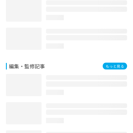
お
問
い
loading...
合
わ
せ
は
こ
loading...
ち
ら
編集・監修記事
もっと見る
loading...
loading...