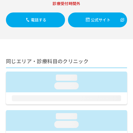
出
稿
クリ
資
診療受付時間外
稿
ニッ
の
料
クナ
の
お
の
ビサ
お
電話する
公式サイト
問
ご
イト
問
い
請
への
い
合
お問
求
合
合せ
わ
は
フォ
わ
せ
こ
ーム
せ
は
ち
とな
は
こ
ら
りま
同じエリア・診療科目のクリニック
こ
ち
す。
ち
ら
クリ
無
ら
ニッ
料
loading...
クの
資
情
予
loading...
料
報
約・
の
症状
拡
のご
ご
充
相談
請
の
など
求
お
はで
loading...
は
申
きま
こ
せん
し
loading...
ので
ち
込