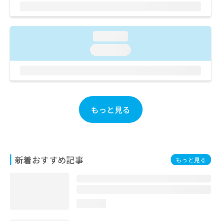
ご了
ら
み
承く
は
ださ
こ
無
い。
ち
料
loading...
ら
情
loading...
報
拡
掲
充
載
の
情
お
報
申
の
もっと見る
し
修
込
正
み
は
は
こ
こ
ち
新着おすすめ記事
もっと見る
ち
ら
ら
そ
の
loading...
他
の