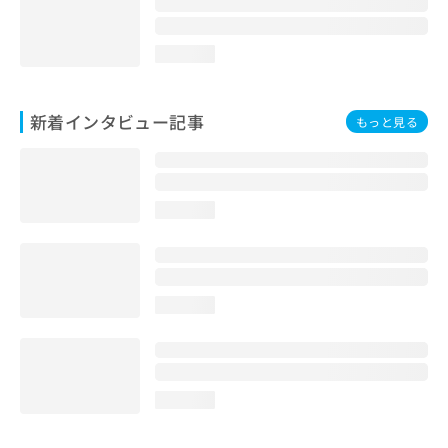
loading...
新着インタビュー記事
もっと見る
loading...
loading...
loading...