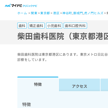
一
ホーム
関東
東京都
港区
神谷町
,
御成門
,
虎ノ門ヒルズ
般
ユ
歯科
矯正歯科
小児歯科
歯科口腔外科
ー
ザ
柴田歯科医院（東京都港
ー
の
方
柴田歯科医院は東京都港区にあります。東京メトロ日比谷
は
診察をしています。
こ
ち
ら
特徴
アクセス
医
マ
療
イ
ナ
関
特徴
ビ