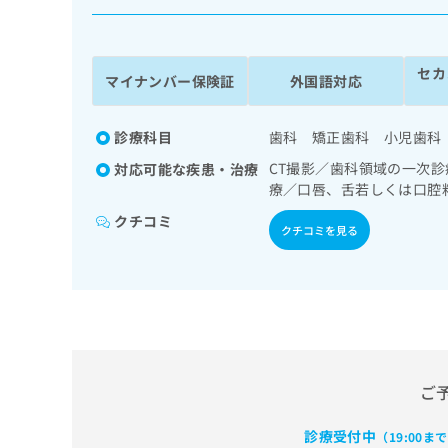
係
ク
者
リ
の
ニ
セカ
ッ
方
マイナンバー保険証
外国語対応
ク
は
ナ
こ
ビ
診療科目
歯科 矯正歯科 小児歯科
ち
に
CT撮影／歯科領域の一次
対応可能な疾患・治療
関
ら
療／口唇、舌若しくは口腔
す
る
クチコミ
クチコミを見る
お
広
広
問
告
告
い
出
代
合
稿
わ
理
の
せ
店
お
は
の
問
こ
ご
い
方
ち
合
ら
は
わ
診療受付中
（19:00ま
こ