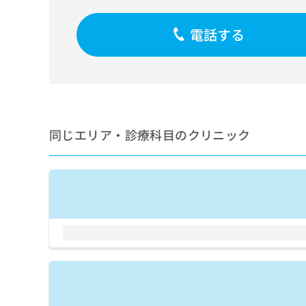
せ
こち
ち
らは
は
マイ
こ
電話する
ら
ナビ
ち
クリ
ら
ニッ
クナ
広
ビサ
広
資
イト
告
告
への
料
出
出
お問
の
稿
合せ
稿
同じエリア・診療科目のクリニック
ご
の
フォ
の
請
お
ーム
お
求
問
とな
問
りま
は
い
い
す。
こ
合
合
クリ
ち
わ
ニッ
わ
ら
せ
クの
せ
は
予
は
約・
こ
こ
無
症状
ち
ち
のご
料
ら
相談
ら
情
など
報
はで