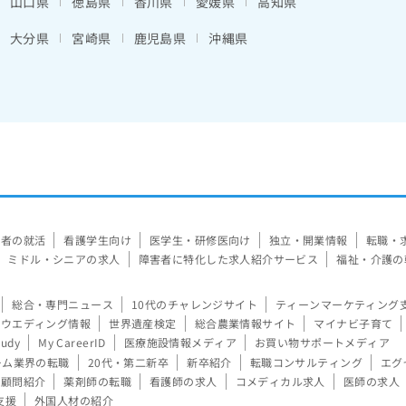
山口県
徳島県
香川県
愛媛県
高知県
大分県
宮崎県
鹿児島県
沖縄県
験者の就活
看護学生向け
医学生・研修医向け
独立・開業情報
転職・
ミドル・シニアの求人
障害者に特化した求人紹介サービス
福祉・介護の
総合・専門ニュース
10代のチャレンジサイト
ティーンマーケティング
ウエディング情報
世界遺産検定
総合農業情報サイト
マイナビ子育て
tudy
My CareerID
医療施設情報メディア
お買い物サポートメディア
ーム業界の転職
20代・第二新卒
新卒紹介
転職コンサルティング
エグ
顧問紹介
薬剤師の転職
看護師の求人
コメディカル求人
医師の求人
支援
外国人材の紹介