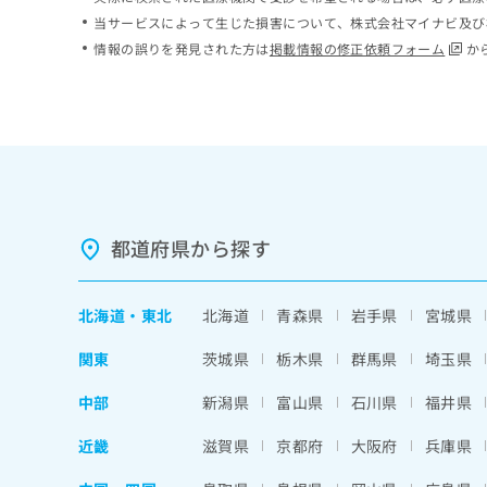
ち
み
当サービスによって生じた損害について、株式会社マイナビ及び
ら
は
情報の誤りを発見された方は
掲載情報の修正依頼フォーム
か
こ
ち
そ
ら
の
他
の
お
問
い
都道府県から探す
合
わ
せ
北海道
・
東北
北海道
青森県
岩手県
宮城県
は
こ
関東
茨城県
栃木県
群馬県
埼玉県
ち
ら
中部
新潟県
富山県
石川県
福井県
近畿
滋賀県
京都府
大阪府
兵庫県