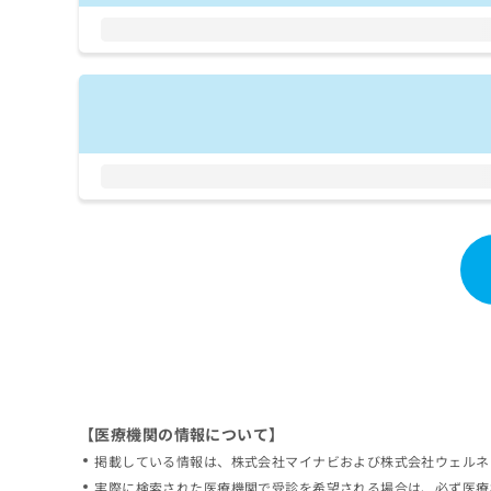
拡
資
きま
充
料
せん
の
ので
の
ご了
お
ご
承く
申
請
ださ
し
求
い。
込
は
み
こ
は
ち
こ
ら
ち
ら
無
料
掲
情
載
報
情
拡
報
充
の
の
修
お
【医療機関の情報について】
正
申
掲載している情報は、株式会社マイナビおよび株式会社ウェルネ
は
し
こ
実際に検索された医療機関で受診を希望される場合は、必ず医療
込