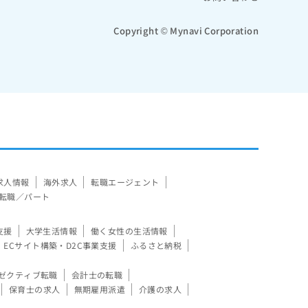
Copyright © Mynavi Corporation
求人情報
海外求人
転職エージェント
転職／パート
支援
大学生活情報
働く女性の生活情報
ECサイト構築・D2C事業支援
ふるさと納税
ゼクティブ転職
会計士の転職
保育士の求人
無期雇用派遣
介護の求人