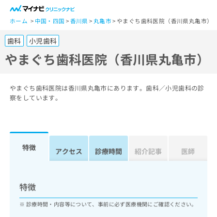
一
般
ホーム
中国・四国
香川県
丸亀市
やまぐち歯科医院（香川県丸亀市）
ユ
歯科
小児歯科
ー
ザ
やまぐち歯科医院（香川県丸亀市）
ー
の
方
やまぐち歯科医院は香川県丸亀市にあります。歯科／小児歯科の診
は
察をしています。
こ
ち
ら
特徴
医
アクセス
診療時間
紹介記事
医師
マ
療
イ
関
ナ
係
ビ
特徴
者
ク
の
リ
診療時間・内容等について、事前に必ず医療機関にご確認ください。
方
ニ