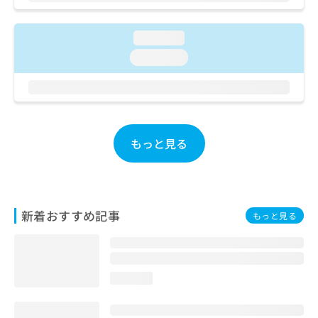
ご了
ら
み
承く
は
ださ
こ
無
loading...
い。
ち
料
loading...
ら
情
報
拡
掲
充
載
の
情
お
報
もっと見る
申
の
し
修
込
正
み
は
は
こ
新着おすすめ記事
もっと見る
こ
ち
ち
ら
ら
そ
loading...
の
他
の