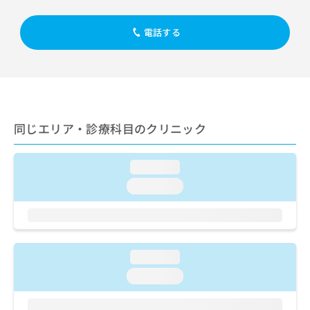
出
稿
クリ
資
稿
ニッ
の
料
クナ
の
電話する
お
の
ビサ
お
問
ご
イト
問
い
請
への
い
合
お問
求
合
合せ
わ
は
フォ
わ
せ
こ
ーム
せ
は
ち
とな
同じエリア・診療科目のクリニック
は
こ
ら
りま
こ
ち
す。
ち
ら
クリ
無
loading...
ら
ニッ
料
クの
loading...
資
情
予
料
報
約・
の
症状
拡
のご
ご
充
相談
請
の
など
loading...
求
お
はで
は
申
loading...
きま
こ
せん
し
ので
ち
込