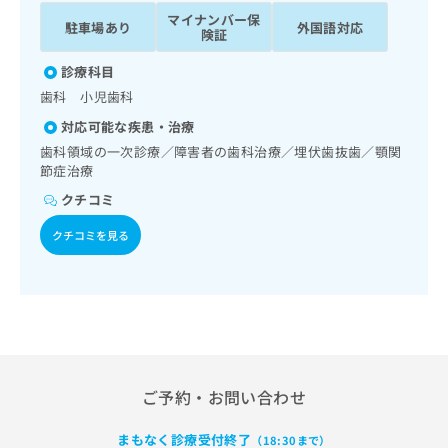
ッ
は
マイナンバー保
駐車場あり
外国語対応
ク
こ
険証
ナ
ち
ビ
診療科目
ら
に
歯科 小児歯科
関
広
対応可能な疾患・治療
す
広
告
る
歯科領域の一次診療／障害者の歯科治療／埋伏歯抜歯／顎関
告
代
お
節症治療
出
理
問
稿
クチコミ
店
い
の
合
の
お
クチコミを見る
わ
方
問
せ
い
は
は
合
こ
こ
わ
ち
ち
せ
ら
ら
は
こ
こち
ち
ご予約・お問い合わせ
広
らは
広
ら
告
マイ
告
出
ナビ
まもなく診療受付終了
（18:30まで）