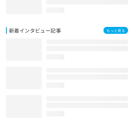
loading...
新着インタビュー記事
もっと見る
loading...
loading...
loading...