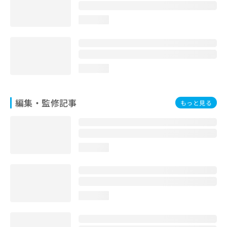
お
問
loading...
い
合
わ
せ
は
loading...
こ
ち
ら
編集・監修記事
もっと見る
loading...
loading...