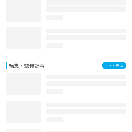
お
問
い
loading...
合
わ
せ
は
こ
loading...
ち
ら
編集・監修記事
もっと見る
loading...
loading...