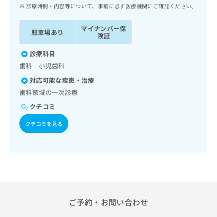
ッ
は
診療時間・内容等について、事前に必ず医療機関にご確認ください。
ク
こ
ナ
ち
マイナンバー保
駐車場あり
ビ
険証
ら
に
関
診療科目
広
す
広
歯科 小児歯科
告
る
告
代
対応可能な疾患・治療
お
出
理
問
歯科領域の一次診療
稿
店
い
の
クチコミ
合
の
お
わ
方
問
クチコミを見る
せ
い
は
は
合
こ
こ
わ
ち
ち
せ
ら
ら
は
こ
こち
ち
広
らは
広
ら
ご予約・お問い合わせ
告
マイ
告
出
ナビ