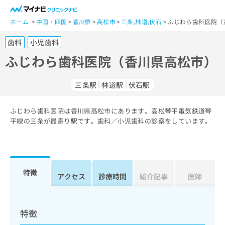
一
般
ホーム
中国・四国
香川県
高松市
三条
,
林道
,
伏石
ふじわら歯科医院（
ユ
歯科
小児歯科
ー
ザ
ふじわら歯科医院（香川県高松市）
ー
の
三条駅
林道駅
伏石駅
方
は
こ
ふじわら歯科医院は香川県高松市にあります。高松琴平電気鉄道琴
平線の三条が最寄り駅です。歯科／小児歯科の診察をしています。
ち
ら
医
マ
療
イ
特徴
アクセス
診療時間
紹介記事
医師
関
ナ
係
ビ
者
ク
の
リ
特徴
方
ニ