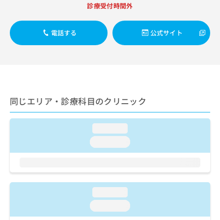
出
稿
クリ
資
診療受付時間外
稿
ニッ
の
料
クナ
の
お
の
ビサ
お
電話する
公式サイト
問
ご
イト
問
い
請
への
い
合
お問
求
合
合せ
わ
は
フォ
わ
せ
こ
ーム
せ
は
ち
とな
は
こ
ら
りま
同じエリア・診療科目のクリニック
こ
ち
す。
ち
ら
クリ
無
ら
ニッ
料
loading...
クの
資
情
予
loading...
料
報
約・
の
症状
拡
のご
ご
充
相談
請
の
など
求
お
はで
loading...
は
申
きま
こ
せん
し
loading...
ので
ち
込