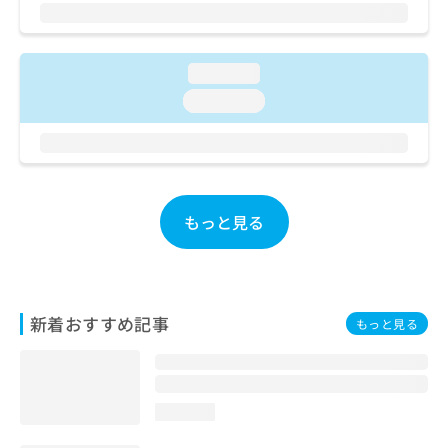
ご了
ら
み
承く
は
ださ
こ
無
い。
ち
料
loading...
ら
情
loading...
報
拡
掲
充
載
の
情
お
報
申
の
もっと見る
し
修
込
正
み
は
は
こ
こ
ち
新着おすすめ記事
もっと見る
ち
ら
ら
そ
の
loading...
他
の