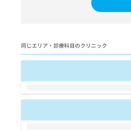
せ
こち
ち
らは
は
マイ
こ
ら
ナビ
ち
クリ
ら
ニッ
クナ
広
ビサ
広
資
イト
告
同じエリア・診療科目のクリニック
告
への
料
出
出
お問
の
稿
合せ
稿
ご
の
フォ
の
請
お
ーム
お
求
問
とな
問
りま
は
い
い
す。
こ
合
合
クリ
ち
わ
ニッ
わ
ら
せ
クの
せ
は
予
は
約・
こ
こ
無
症状
ち
ち
のご
料
ら
相談
ら
情
など
報
はで