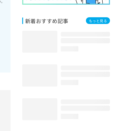
い。
新着おすすめ記事
もっと見る
loading...
loading...
loading...