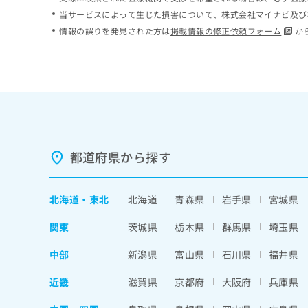
ち
み
当サービスによって生じた損害について、株式会社マイナビ及び
ら
は
情報の誤りを発見された方は
掲載情報の修正依頼フォーム
か
こ
ち
そ
ら
の
他
の
お
問
い
都道府県から探す
合
わ
せ
北海道
・
東北
北海道
青森県
岩手県
宮城県
は
こ
関東
茨城県
栃木県
群馬県
埼玉県
ち
ら
中部
新潟県
富山県
石川県
福井県
近畿
滋賀県
京都府
大阪府
兵庫県