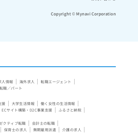
Copyright © Mynavi Corporation
求人情報
海外求人
転職エージェント
転職／パート
支援
大学生活情報
働く女性の生活情報
ECサイト構築・D2C事業支援
ふるさと納税
ゼクティブ転職
会計士の転職
保育士の求人
無期雇用派遣
介護の求人