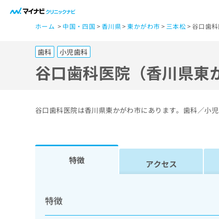
一
ホーム
中国・四国
香川県
東かがわ市
三本松
谷口歯科
般
ユ
歯科
小児歯科
ー
ザ
谷口歯科医院（香川県東
ー
の
方
谷口歯科医院は香川県東かがわ市にあります。歯科／小児
は
こ
ち
ら
特徴
アクセス
医
マ
療
イ
特徴
ナ
関
ビ