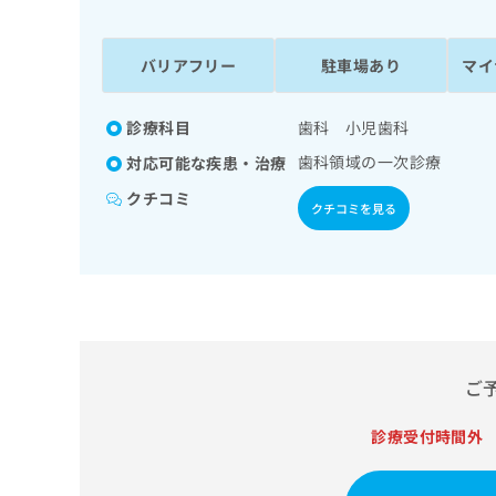
係
ク
者
リ
の
ニ
バリアフリー
駐車場あり
マイ
ッ
方
ク
は
ナ
診療科目
歯科 小児歯科
こ
ビ
歯科領域の一次診療
対応可能な疾患・治療
ち
に
関
ら
クチコミ
クチコミを見る
す
る
お
広
広
問
告
告
い
出
代
合
稿
わ
理
の
せ
店
ご
お
は
の
問
こ
い
診療受付時間外
方
ち
合
ら
は
わ
こ