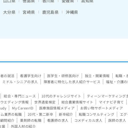
山口県
徳島県
香川県
愛媛県
高知県
大分県
宮崎県
鹿児島県
沖縄県
験者の就活
看護学生向け
医学生・研修医向け
独立・開業情報
転職・
ミドル・シニアの求人
障害者に特化した求人紹介サービス
福祉・介護の
総合・専門ニュース
10代のチャレンジサイト
ティーンマーケティング
ウエディング情報
世界遺産検定
総合農業情報サイト
マイナビ子育て
tudy
My CareerID
医療施設情報メディア
お買い物サポートメディア
ーム業界の転職
20代・第二新卒
新卒紹介
転職コンサルティング
エグ
顧問紹介
薬剤師の転職
看護師の求人
コメディカル求人
医師の求人
支援
外国人材の紹介