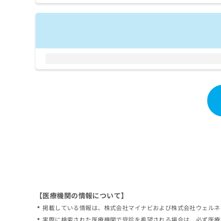
拡
資
きま
充
料
せん
の
ので
の
ご了
お
ご
承く
申
請
ださ
し
求
い。
込
は
み
こ
は
ち
こ
ら
ち
ら
無
料
掲
情
載
報
情
拡
報
充
の
の
修
お
【医療機関の情報について】
正
申
掲載している情報は、株式会社マイナビおよび株式会社ウェルネ
は
し
こ
実際に検索された医療機関で受診を希望される場合は、必ず医療
込