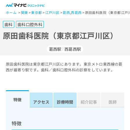
一
般
ホーム
関東
東京都
江戸川区
葛西
,
西葛西
原田歯科医院（東京都江戸川
ユ
歯科
歯科口腔外科
ー
ザ
原田歯科医院（東京都江戸川区）
ー
の
葛西駅
西葛西駅
方
は
こ
原田歯科医院は東京都江戸川区にあります。東京メトロ東西線の葛
西が最寄り駅です。歯科／歯科口腔外科の診察をしています。
ち
ら
医
マ
療
イ
特徴
アクセス
診療時間
紹介記事
医師
関
ナ
係
ビ
者
ク
の
リ
特徴
方
ニ