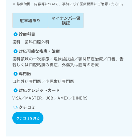
ッ
は
診療時間・内容等について、事前に必ず医療機関にご確認ください。
ク
こ
ナ
ち
マイナンバー保
駐車場あり
ビ
険証
ら
に
関
診療科目
広
す
広
歯科 歯科口腔外科
告
る
告
代
対応可能な疾患・治療
お
出
理
問
歯科領域の一次診療／埋伏歯抜歯／顎関節症治療／口唇、舌
稿
店
若しくは口腔粘膜の炎症、外傷又は腫瘍の治療
い
の
合
の
お
専門医
わ
方
問
口腔外科専門医／小児歯科専門医
せ
い
は
は
対応クレジットカード
合
こ
こ
わ
VISA／MASTER／JCB／AMEX／DINERS
ち
ち
せ
ら
クチコミ
ら
は
こ
クチコミを見る
こち
ち
広
らは
広
ら
告
マイ
告
出
ナビ