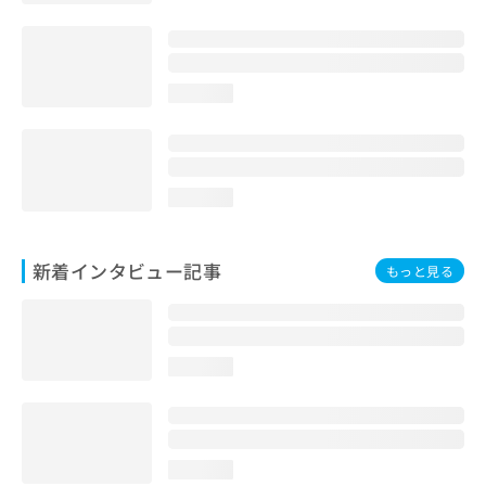
loading...
loading...
新着インタビュー記事
もっと見る
loading...
loading...