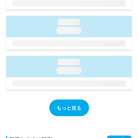
ご了
ら
み
承く
は
ださ
こ
無
い。
ち
loading...
料
ら
情
loading...
報
拡
掲
充
載
の
情
お
報
loading...
申
の
loading...
し
修
込
正
み
は
は
こ
こ
ち
ち
ら
もっと見る
ら
そ
の
他
の