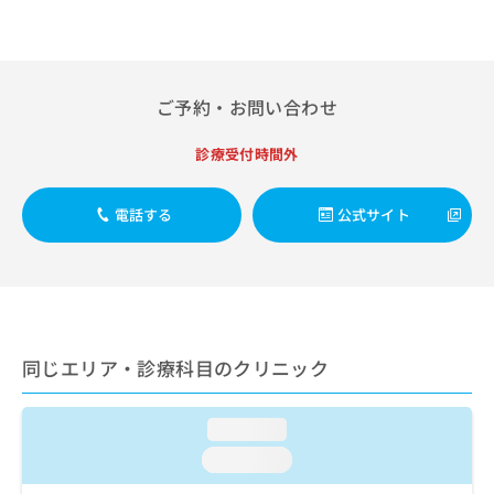
出
稿
クリ
資
稿
ニッ
の
料
クナ
の
お
の
ビサ
お
問
ご
イト
問
い
請
への
ご予約・お問い合わせ
い
合
お問
求
合
合せ
わ
は
診療受付時間外
フォ
わ
せ
こ
ーム
せ
は
ち
とな
は
こ
ら
電話する
公式サイト
りま
こ
ち
す。
ち
ら
クリ
無
ら
ニッ
料
クの
資
情
予
料
報
約・
の
症状
拡
同じエリア・診療科目のクリニック
のご
ご
充
相談
請
の
など
求
お
はで
loading...
は
申
きま
こ
せん
loading...
し
ので
ち
込