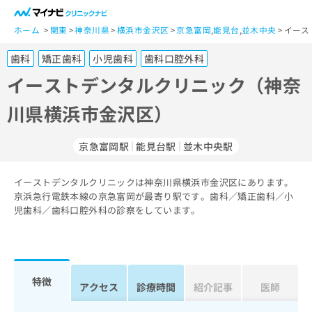
一
般
ホーム
関東
神奈川県
横浜市金沢区
京急富岡
,
能見台
,
並木中央
イース
ユ
歯科
矯正歯科
小児歯科
歯科口腔外科
ー
ザ
イーストデンタルクリニック（神奈
ー
川県横浜市金沢区）
の
方
は
京急富岡駅
能見台駅
並木中央駅
こ
ち
イーストデンタルクリニックは神奈川県横浜市金沢区にあります。
ら
京浜急行電鉄本線の京急富岡が最寄り駅です。歯科／矯正歯科／小
児歯科／歯科口腔外科の診察をしています。
医
マ
療
イ
関
ナ
係
ビ
者
ク
特徴
アクセス
診療時間
紹介記事
医師
の
リ
方
ニ