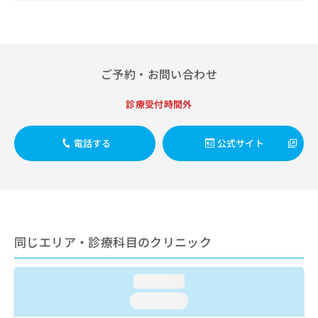
出
稿
クリ
資
稿
ニッ
の
料
クナ
の
お
の
ビサ
お
問
ご
イト
問
い
請
への
ご予約・お問い合わせ
い
合
お問
求
合
合せ
わ
は
フォ
わ
診療受付時間外
せ
こ
ーム
せ
は
ち
とな
は
こ
ら
りま
電話する
公式サイト
こ
ち
す。
ち
ら
クリ
無
ら
ニッ
料
クの
資
情
予
料
報
約・
の
症状
拡
のご
ご
同じエリア・診療科目のクリニック
充
相談
請
の
など
求
お
はで
は
loading...
申
きま
こ
せん
し
loading...
ので
ち
込