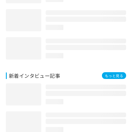
loading...
loading...
新着インタビュー記事
もっと見る
loading...
loading...