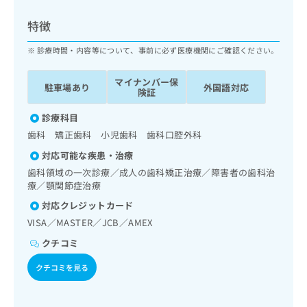
ッ
は
ク
こ
特徴
ナ
ち
ビ
診療時間・内容等について、事前に必ず医療機関にご確認ください。
ら
に
関
マイナンバー保
広
駐車場あり
外国語対応
す
広
険証
告
る
告
代
お
診療科目
出
理
問
稿
歯科 矯正歯科 小児歯科 歯科口腔外科
店
い
の
対応可能な疾患・治療
合
の
お
わ
歯科領域の一次診療／成人の歯科矯正治療／障害者の歯科治
方
問
せ
療／顎関節症治療
い
は
は
合
こ
対応クレジットカード
こ
わ
ち
VISA／MASTER／JCB／AMEX
ち
せ
ら
ら
は
クチコミ
こ
こち
クチコミを見る
ち
広
らは
広
ら
告
マイ
告
出
ナビ