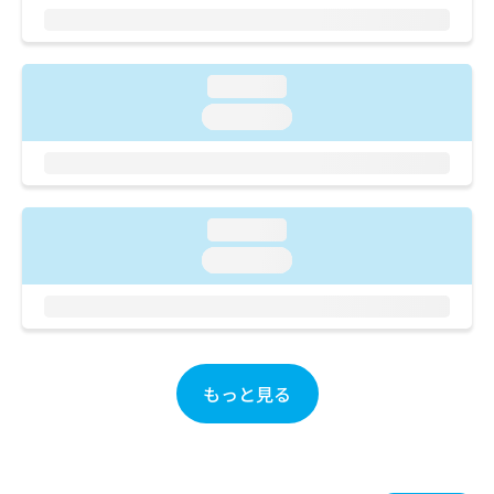
ご了
ら
み
承く
は
ださ
こ
無
い。
ち
料
loading...
ら
情
loading...
報
拡
掲
充
載
の
情
お
報
loading...
申
の
し
修
loading...
込
正
み
は
は
こ
こ
ち
ち
ら
ら
もっと見る
そ
の
他
の