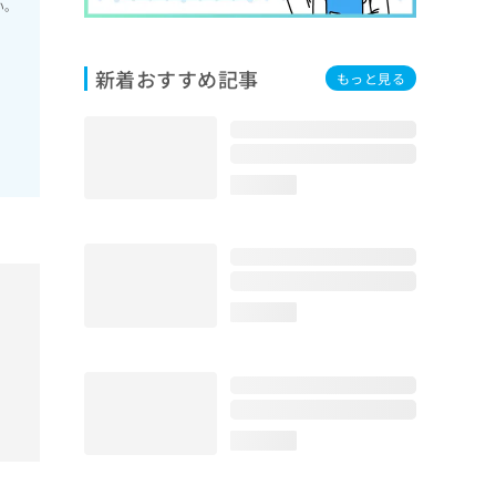
い。
新着おすすめ記事
もっと見る
loading...
loading...
loading...