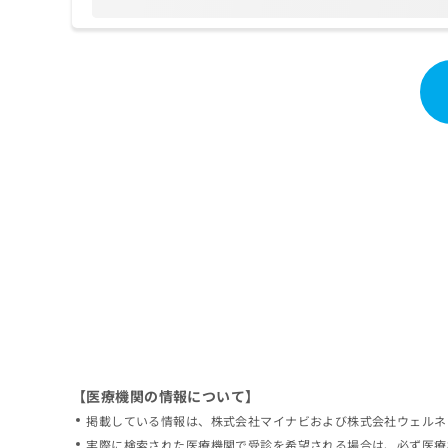
拡
資
きま
充
料
せん
の
ので
の
ご了
お
ご
承く
申
請
ださ
し
求
い。
込
は
み
こ
は
ち
こ
ら
ち
ら
無
料
掲
情
載
報
情
拡
報
充
の
の
修
お
【医療機関の情報について】
正
申
掲載している情報は、株式会社マイナビおよび株式会社ウェルネ
は
し
こ
実際に検索された医療機関で受診を希望される場合は、必ず医療
込