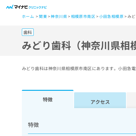
一
ホーム
関東
神奈川県
相模原市南区
小田急相模原
みど
般
ユ
歯科
ー
ザ
みどり歯科（神奈川県相
ー
の
方
みどり歯科は神奈川県相模原市南区にあります。小田急電
は
こ
ち
ら
特徴
アクセス
医
マ
療
イ
特徴
ナ
関
ビ