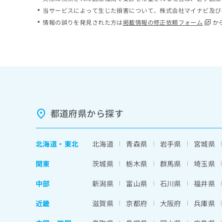
ち
み
当サービスによって生じた損害について、株式会社マイナビ及び
ら
は
情報の誤りを発見された方は
掲載情報の修正依頼フォーム
か
こ
ち
そ
ら
の
他
の
お
問
い
都道府県から探す
合
わ
せ
北海道
・
東北
北海道
青森県
岩手県
宮城県
は
こ
関東
茨城県
栃木県
群馬県
埼玉県
ち
ら
中部
新潟県
富山県
石川県
福井県
近畿
滋賀県
京都府
大阪府
兵庫県