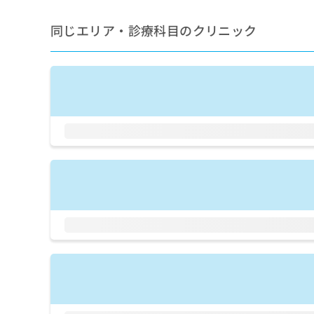
せ
こち
ち
らは
は
マイ
同じエリア・診療科目のクリニック
こ
ら
ナビ
ち
クリ
ら
ニッ
クナ
広
ビサ
広
資
イト
告
告
への
料
出
出
お問
の
稿
合せ
稿
ご
の
フォ
の
請
お
ーム
お
求
問
とな
問
りま
は
い
い
す。
こ
合
合
クリ
ち
わ
ニッ
わ
ら
せ
クの
せ
は
予
は
約・
こ
こ
無
症状
ち
ち
のご
料
ら
相談
ら
情
など
報
はで