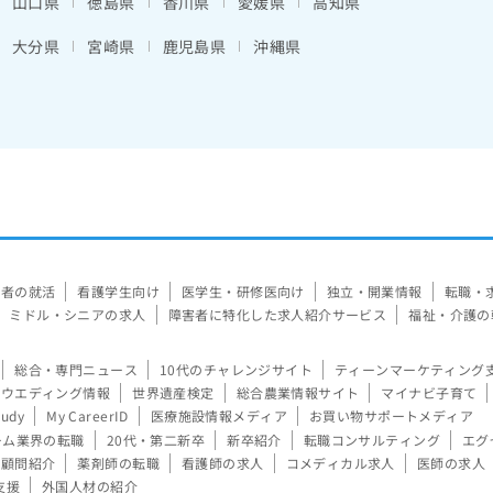
山口県
徳島県
香川県
愛媛県
高知県
大分県
宮崎県
鹿児島県
沖縄県
験者の就活
看護学生向け
医学生・研修医向け
独立・開業情報
転職・
ミドル・シニアの求人
障害者に特化した求人紹介サービス
福祉・介護の
総合・専門ニュース
10代のチャレンジサイト
ティーンマーケティング
ウエディング情報
世界遺産検定
総合農業情報サイト
マイナビ子育て
tudy
My CareerID
医療施設情報メディア
お買い物サポートメディア
ーム業界の転職
20代・第二新卒
新卒紹介
転職コンサルティング
エグ
顧問紹介
薬剤師の転職
看護師の求人
コメディカル求人
医師の求人
支援
外国人材の紹介