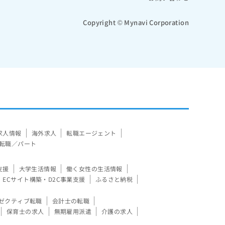
Copyright © Mynavi Corporation
求人情報
海外求人
転職エージェント
転職／パート
支援
大学生活情報
働く女性の生活情報
ECサイト構築・D2C事業支援
ふるさと納税
ゼクティブ転職
会計士の転職
保育士の求人
無期雇用派遣
介護の求人