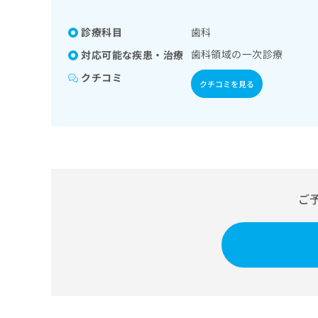
係
ク
者
リ
診療科目
歯科
の
ニ
ッ
歯科領域の一次診療
方
対応可能な疾患・治療
ク
は
クチコミ
ナ
クチコミを見る
こ
ビ
ち
に
関
ら
す
る
お
広
広
問
告
告
い
ご
出
代
合
稿
わ
理
の
せ
店
お
は
の
問
こ
い
方
ち
合
ら
は
わ
こ