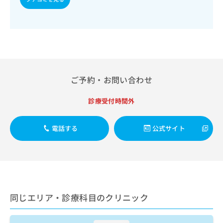
出
稿
クリ
資
稿
ニッ
の
料
クナ
の
お
の
ビサ
お
問
ご
イト
問
い
請
への
い
合
お問
求
合
合せ
わ
は
フォ
わ
せ
こ
ご予約・お問い合わせ
ーム
せ
は
ち
とな
は
こ
ら
りま
診療受付時間外
こ
ち
す。
ち
ら
クリ
無
ら
ニッ
料
電話する
公式サイト
クの
資
情
予
料
報
約・
の
症状
拡
のご
ご
充
相談
請
の
など
求
お
はで
同じエリア・診療科目のクリニック
は
申
きま
こ
せん
し
ので
ち
込