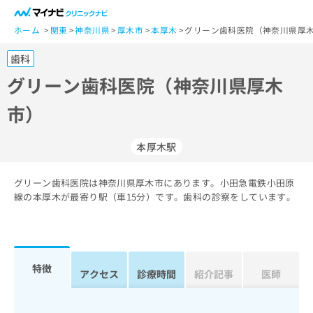
一
般
ホーム
関東
神奈川県
厚木市
本厚木
グリーン歯科医院（神奈川県厚木
ユ
歯科
ー
ザ
グリーン歯科医院（神奈川県厚木
ー
市）
の
方
は
本厚木駅
こ
ち
グリーン歯科医院は神奈川県厚木市にあります。小田急電鉄小田原
ら
線の本厚木が最寄り駅（車15分）です。歯科の診察をしています。
医
マ
療
イ
関
ナ
係
ビ
特徴
アクセス
診療時間
紹介記事
医師
者
ク
の
リ
方
ニ