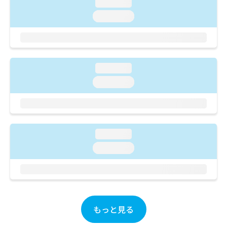
ご了
loading...
ら
み
承く
は
loading...
ださ
こ
無
い。
ち
料
ら
情
報
拡
loading...
掲
充
載
loading...
の
情
お
報
申
の
し
修
込
正
loading...
み
は
loading...
は
こ
こ
ち
ち
ら
ら
そ
の
もっと見る
他
の