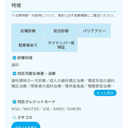
ッ
は
特徴
ク
こ
ナ
診療時間・内容等について、事前に必ず医療機関にご確認ください。
ち
ビ
ら
に
日曜診療
祝日診療
バリアフリー
関
広
す
広
告
マイナンバー保
る
告
駐車場あり
険証
代
お
出
理
問
稿
診療科目
店
い
の
歯科
合
の
お
わ
方
問
対応可能な疾患・治療
せ
い
は
歯科領域の一次診療／成人の歯科矯正治療／顎変形症の歯科
は
合
こ
矯正治療／障害者の歯科治療／埋伏歯抜歯／顎関節症治療／
こ
わ
ち
口唇、舌若しくは口腔粘膜の炎症、外傷又は腫瘍の治療
もっと見る
ち
せ
ら
ら
は
対応クレジットカード
こ
VISA／MASTER／JCB／AMEX／DINERS
こち
ち
広
らは
クチコミ
広
ら
告
マイ
告
出
ナビ
クチコミを見る