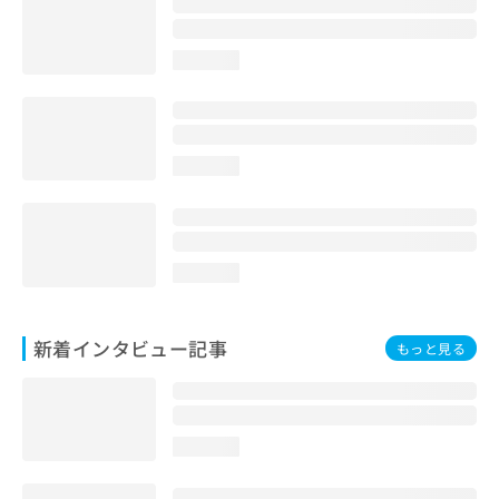
loading...
loading...
loading...
新着インタビュー記事
もっと見る
loading...