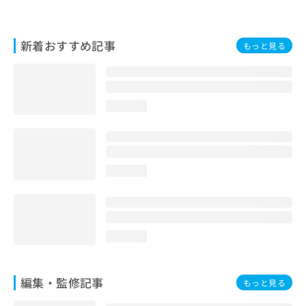
お
問
い
新着おすすめ記事
もっと見る
合
わ
せ
は
こ
loading...
ち
ら
loading...
loading...
編集・監修記事
もっと見る