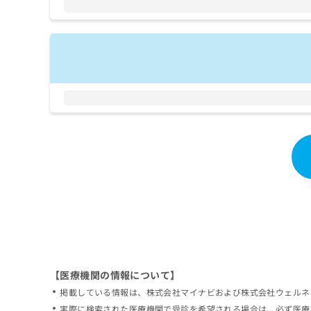
拡
資
きま
充
料
せん
の
ので
の
ご了
お
ご
承く
申
請
ださ
し
求
い。
込
は
み
こ
は
ち
こ
ら
ち
ら
無
料
掲
情
載
報
情
拡
報
充
の
の
修
お
【医療機関の情報について】
正
申
掲載している情報は、株式会社マイナビおよび株式会社ウェルネ
は
し
こ
実際に検索された医療機関で受診を希望される場合は、必ず医療
込