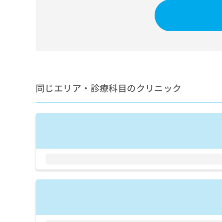
せ
こち
ち
らは
は
マイ
こ
ら
ナビ
ち
クリ
ら
ニッ
クナ
広
ビサ
広
資
イト
告
告
への
料
出
出
同じエリア・診療科目のクリニック
お問
の
稿
合せ
稿
ご
の
フォ
の
請
お
ーム
お
求
問
とな
問
りま
は
い
い
す。
こ
合
合
クリ
ち
わ
ニッ
わ
ら
せ
クの
せ
は
予
は
約・
こ
こ
無
症状
ち
ち
のご
料
ら
相談
ら
情
など
報
はで