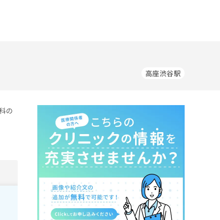
高座渋谷駅
科の