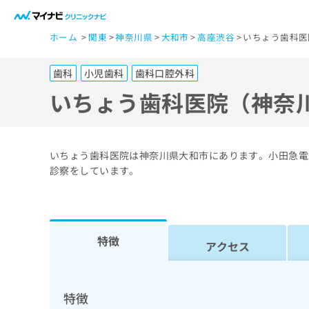
一
ホーム
関東
神奈川県
大和市
高座渋谷
いちょう歯科医
般
ユ
歯科
小児歯科
歯科口腔外科
ー
ザ
いちょう歯科医院（神奈
ー
の
方
いちょう歯科医院は神奈川県大和市にあります。小田急電
は
診察をしています。
こ
ち
ら
特徴
アクセス
医
マ
療
イ
ナ
関
特徴
ビ