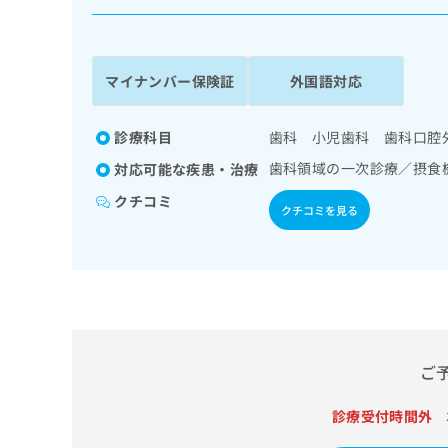
係
ク
者
リ
の
ニ
ッ
方
マイナンバー保険証
外国語対応
ク
は
ナ
こ
ビ
診療科目
歯科 小児歯科 歯科口腔
ち
に
歯科領域の一次診療／摂食
対応可能な疾患・治療
関
ら
す
クチコミ
クチコミを見る
る
お
広
広
問
告
告
い
出
代
合
稿
わ
理
の
せ
店
お
は
の
ご
問
こ
い
方
ち
合
ら
診療受付時間外
は
わ
こ