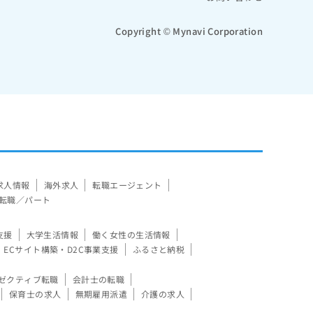
Copyright © Mynavi Corporation
求人情報
海外求人
転職エージェント
転職／パート
支援
大学生活情報
働く女性の生活情報
ECサイト構築・D2C事業支援
ふるさと納税
ゼクティブ転職
会計士の転職
保育士の求人
無期雇用派遣
介護の求人