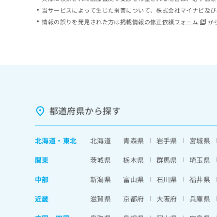
ち
み
当サービスによって生じた損害について、株式会社マイナビ及び
ら
は
情報の誤りを発見された方は
掲載情報の修正依頼フォーム
か
こ
ち
そ
ら
の
他
の
お
問
い
都道府県から探す
合
わ
せ
北海道
・
東北
北海道
青森県
岩手県
宮城県
は
こ
関東
茨城県
栃木県
群馬県
埼玉県
ち
ら
中部
新潟県
富山県
石川県
福井県
近畿
滋賀県
京都府
大阪府
兵庫県