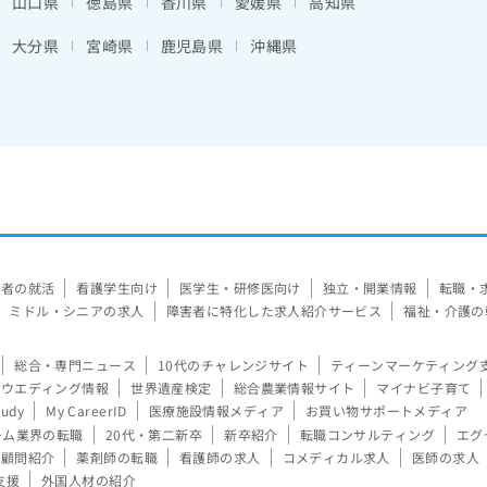
山口県
徳島県
香川県
愛媛県
高知県
大分県
宮崎県
鹿児島県
沖縄県
験者の就活
看護学生向け
医学生・研修医向け
独立・開業情報
転職・
ミドル・シニアの求人
障害者に特化した求人紹介サービス
福祉・介護の
総合・専門ニュース
10代のチャレンジサイト
ティーンマーケティング
ウエディング情報
世界遺産検定
総合農業情報サイト
マイナビ子育て
tudy
My CareerID
医療施設情報メディア
お買い物サポートメディア
ーム業界の転職
20代・第二新卒
新卒紹介
転職コンサルティング
エグ
顧問紹介
薬剤師の転職
看護師の求人
コメディカル求人
医師の求人
支援
外国人材の紹介