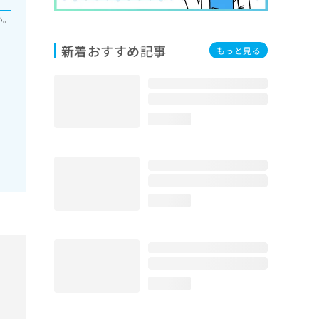
い。
新着おすすめ記事
もっと見る
loading...
loading...
loading...