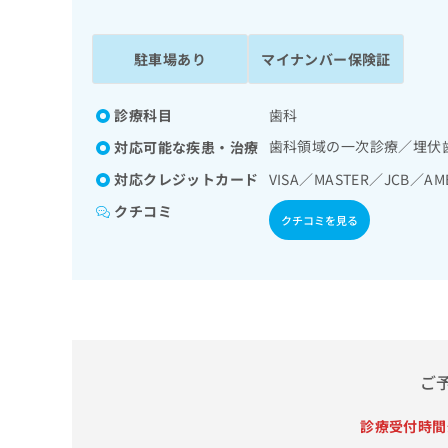
係
ク
者
リ
の
ニ
駐車場あり
マイナンバー保険証
ッ
方
ク
は
ナ
診療科目
歯科
こ
ビ
歯科領域の一次診療／埋伏
対応可能な疾患・治療
ち
に
関
ら
対応クレジットカード
VISA／MASTER／JCB／A
す
クチコミ
る
クチコミを見る
お
広
広
問
告
告
い
出
代
合
稿
わ
理
の
せ
店
お
は
の
問
こ
ご
い
方
ち
合
ら
は
診療受付時間
わ
こ