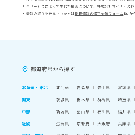
ち
み
当サービスによって生じた損害について、株式会社マイナビ及び
ら
は
情報の誤りを発見された方は
掲載情報の修正依頼フォーム
か
こ
ち
そ
ら
の
他
の
お
問
い
都道府県から探す
合
わ
せ
北海道
・
東北
北海道
青森県
岩手県
宮城県
は
こ
関東
茨城県
栃木県
群馬県
埼玉県
ち
ら
中部
新潟県
富山県
石川県
福井県
近畿
滋賀県
京都府
大阪府
兵庫県