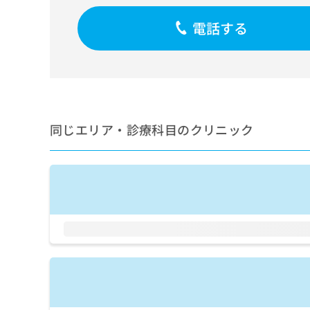
せ
こち
ち
らは
は
電話する
マイ
こ
ら
ナビ
ち
クリ
ら
ニッ
クナ
広
ビサ
広
資
イト
告
告
への
料
出
出
お問
の
稿
同じエリア・診療科目のクリニック
合せ
稿
ご
の
フォ
の
請
お
ーム
お
求
問
とな
問
りま
は
い
い
す。
こ
合
合
クリ
ち
わ
ニッ
わ
ら
せ
クの
せ
は
予
は
約・
こ
こ
無
症状
ち
ち
のご
料
ら
相談
ら
情
など
報
はで