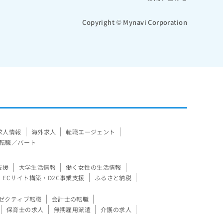
Copyright © Mynavi Corporation
求人情報
海外求人
転職エージェント
転職／パート
支援
大学生活情報
働く女性の生活情報
ECサイト構築・D2C事業支援
ふるさと納税
ゼクティブ転職
会計士の転職
保育士の求人
無期雇用派遣
介護の求人