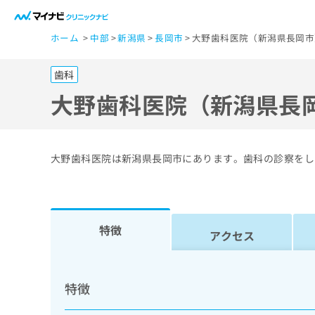
一
ホーム
中部
新潟県
長岡市
大野歯科医院（新潟県長岡市
般
ユ
歯科
ー
ザ
大野歯科医院（新潟県長
ー
の
方
大野歯科医院は新潟県長岡市にあります。歯科の診察をし
は
こ
ち
ら
特徴
アクセス
医
マ
療
イ
特徴
ナ
関
ビ