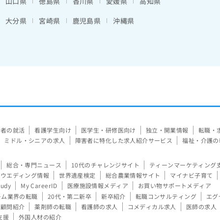
山口県
徳島県
香川県
愛媛県
高知県
大分県
宮崎県
鹿児島県
沖縄県
験者の就活
看護学生向け
医学生・研修医向け
独立・開業情報
転職・
ミドル・シニアの求人
障害者に特化した求人紹介サービス
福祉・介護の
総合・専門ニュース
10代のチャレンジサイト
ティーンマーケティング
ウエディング情報
世界遺産検定
総合農業情報サイト
マイナビ子育て
tudy
My CareerID
医療施設情報メディア
お買い物サポートメディア
ーム業界の転職
20代・第二新卒
新卒紹介
転職コンサルティング
エグ
顧問紹介
薬剤師の転職
看護師の求人
コメディカル求人
医師の求人
支援
外国人材の紹介