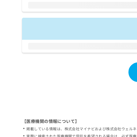
拡
資
きま
充
料
せん
の
ので
の
ご了
お
ご
承く
申
請
ださ
し
求
い。
込
は
み
こ
は
ち
こ
ら
ち
ら
無
料
掲
情
載
報
情
拡
報
充
の
の
修
お
【医療機関の情報について】
正
申
掲載している情報は、株式会社マイナビおよび株式会社ウェルネ
は
し
こ
実際に検索された医療機関で受診を希望される場合は、必ず医療
込