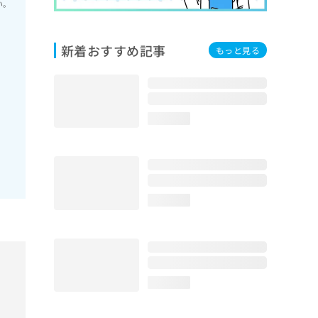
い。
新着おすすめ記事
もっと見る
loading...
loading...
loading...