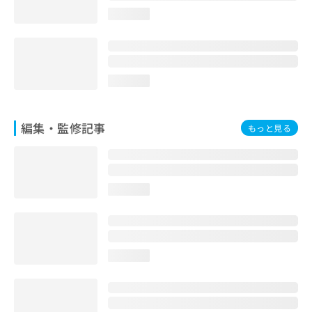
お
loading...
問
い
合
わ
せ
loading...
は
こ
ち
編集・監修記事
もっと見る
ら
loading...
loading...