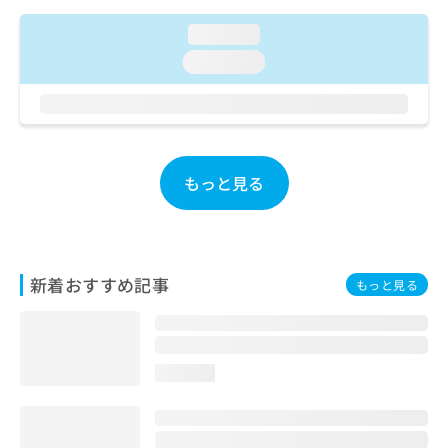
ご了
ら
み
承く
は
loading...
ださ
こ
無
い。
loading...
ち
料
ら
情
報
拡
掲
充
載
の
情
もっと見る
お
報
申
の
し
修
込
正
み
は
新着おすすめ記事
もっと見る
は
こ
こ
ち
ち
ら
ら
loading...
そ
の
他
の