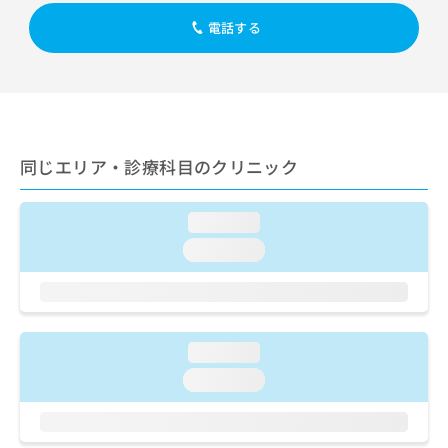
出
稿
クリ
資
稿
ニッ
電話する
の
料
クナ
の
お
の
ビサ
お
問
ご
イト
問
い
請
への
い
合
お問
求
合
合せ
わ
は
フォ
わ
せ
こ
ーム
同じエリア・診療科目のクリニック
せ
は
ち
とな
は
こ
ら
りま
こ
ち
す。
loading...
ち
ら
クリ
無
ら
ニッ
loading...
料
クの
資
情
予
料
報
約・
の
症状
拡
のご
ご
充
相談
loading...
請
の
など
求
お
loading...
はで
は
申
きま
こ
せん
し
ので
ち
込