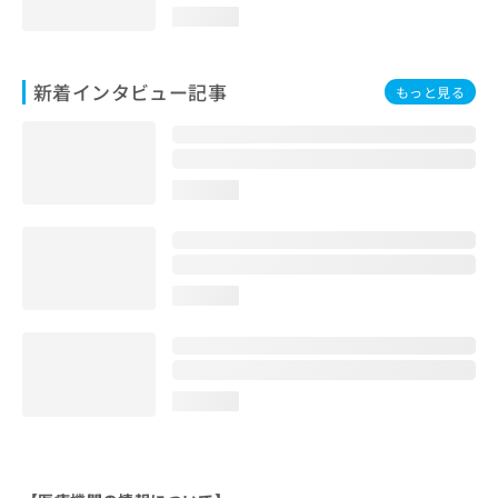
loading...
新着インタビュー記事
もっと見る
loading...
loading...
loading...