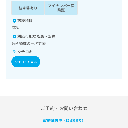
ッ
は
マイナンバー保
駐車場あり
ク
こ
険証
ナ
ち
ビ
診療科目
ら
に
歯科
関
広
対応可能な疾患・治療
す
広
告
る
歯科領域の一次診療
告
代
お
出
クチコミ
理
問
稿
店
い
の
クチコミを見る
合
の
お
わ
方
問
せ
い
は
は
合
こ
こ
わ
ち
ち
せ
ら
ら
は
こ
ご予約・お問い合わせ
こち
ち
広
らは
広
ら
告
診療受付中
マイ
（12:30まで）
告
出
ナビ