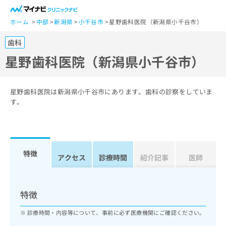
一
般
ホーム
中部
新潟県
小千谷市
星野歯科医院（新潟県小千谷市）
ユ
歯科
ー
ザ
星野歯科医院（新潟県小千谷市）
ー
の
方
星野歯科医院は新潟県小千谷市にあります。歯科の診察をしていま
は
す。
こ
ち
ら
特徴
医
アクセス
診療時間
紹介記事
医師
マ
療
イ
関
ナ
係
ビ
特徴
者
ク
の
リ
診療時間・内容等について、事前に必ず医療機関にご確認ください。
方
ニ