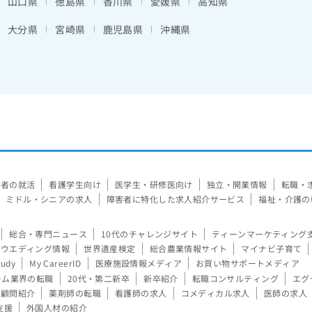
山口県
徳島県
香川県
愛媛県
高知県
大分県
宮崎県
鹿児島県
沖縄県
験者の就活
看護学生向け
医学生・研修医向け
独立・開業情報
転職・
ミドル・シニアの求人
障害者に特化した求人紹介サービス
福祉・介護の
総合・専門ニュース
10代のチャレンジサイト
ティーンマーケティング
ウエディング情報
世界遺産検定
総合農業情報サイト
マイナビ子育て
tudy
My CareerID
医療施設情報メディア
お買い物サポートメディア
ーム業界の転職
20代・第二新卒
新卒紹介
転職コンサルティング
エグ
顧問紹介
薬剤師の転職
看護師の求人
コメディカル求人
医師の求人
支援
外国人材の紹介