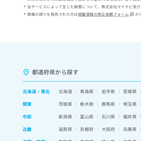
ち
み
当サービスによって生じた損害について、株式会社マイナビ及び
ら
は
情報の誤りを発見された方は
掲載情報の修正依頼フォーム
か
こ
ち
そ
ら
の
他
の
お
問
い
都道府県から探す
合
わ
せ
北海道
・
東北
北海道
青森県
岩手県
宮城県
は
こ
関東
茨城県
栃木県
群馬県
埼玉県
ち
ら
中部
新潟県
富山県
石川県
福井県
近畿
滋賀県
京都府
大阪府
兵庫県