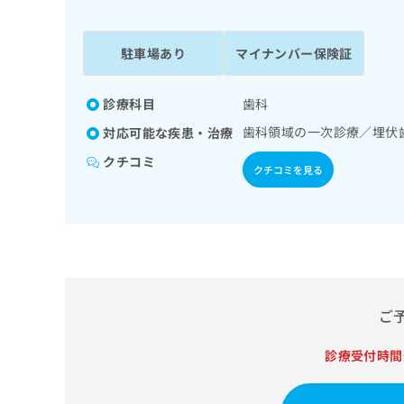
係
ク
者
リ
の
ニ
駐車場あり
マイナンバー保険証
ッ
方
ク
は
ナ
診療科目
歯科
こ
ビ
歯科領域の一次診療／埋伏
対応可能な疾患・治療
ち
に
関
ら
クチコミ
クチコミを見る
す
る
お
広
広
問
告
告
い
出
代
合
稿
わ
理
の
せ
店
ご
お
は
の
問
こ
い
診療受付時間
方
ち
合
ら
は
わ
こ