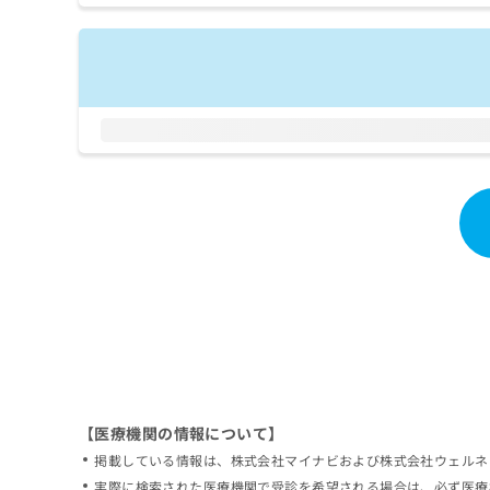
拡
資
きま
充
料
せん
の
ので
の
ご了
お
ご
承く
申
請
ださ
し
求
い。
込
は
み
こ
は
ち
こ
ら
ち
ら
無
料
掲
情
載
報
情
拡
報
充
の
の
修
お
【医療機関の情報について】
正
申
掲載している情報は、株式会社マイナビおよび株式会社ウェルネ
は
し
こ
実際に検索された医療機関で受診を希望される場合は、必ず医療
込