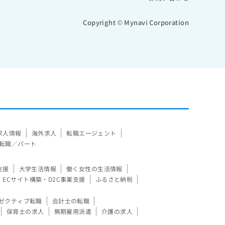
Copyright © Mynavi Corporation
求人情報
海外求人
転職エージェント
転職／パート
支援
大学生活情報
働く女性の生活情報
ECサイト構築・D2C事業支援
ふるさと納税
ゼクティブ転職
会計士の転職
保育士の求人
無期雇用派遣
介護の求人