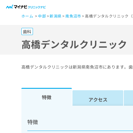
一
ホーム
中部
新潟県
南魚沼市
高橋デンタルクリニック（
般
ユ
歯科
ー
ザ
高橋デンタルクリニック
ー
の
方
高橋デンタルクリニックは新潟県南魚沼市にあります。歯
は
こ
ち
ら
特徴
アクセス
医
マ
療
イ
特徴
ナ
関
ビ