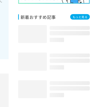
い。
新着おすすめ記事
もっと見る
loading...
loading...
loading...