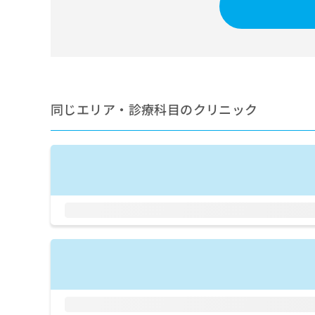
せ
こち
ち
らは
は
マイ
こ
ら
ナビ
ち
クリ
ら
ニッ
クナ
広
ビサ
広
資
イト
告
同じエリア・診療科目のクリニック
告
への
料
出
出
お問
の
稿
合せ
稿
ご
の
フォ
の
請
お
ーム
お
求
問
とな
問
りま
は
い
い
す。
こ
合
合
クリ
ち
わ
ニッ
わ
ら
せ
クの
せ
は
予
は
約・
こ
こ
無
症状
ち
ち
のご
料
ら
相談
ら
情
など
報
はで