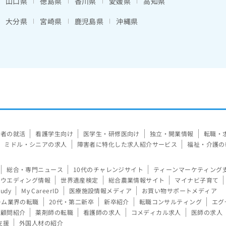
山口県
徳島県
香川県
愛媛県
高知県
大分県
宮崎県
鹿児島県
沖縄県
験者の就活
看護学生向け
医学生・研修医向け
独立・開業情報
転職・
ミドル・シニアの求人
障害者に特化した求人紹介サービス
福祉・介護の
総合・専門ニュース
10代のチャレンジサイト
ティーンマーケティング
ウエディング情報
世界遺産検定
総合農業情報サイト
マイナビ子育て
tudy
My CareerID
医療施設情報メディア
お買い物サポートメディア
ーム業界の転職
20代・第二新卒
新卒紹介
転職コンサルティング
エグ
顧問紹介
薬剤師の転職
看護師の求人
コメディカル求人
医師の求人
支援
外国人材の紹介