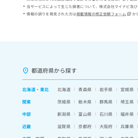
ち
み
当サービスによって生じた損害について、株式会社マイナビ及び
ら
は
情報の誤りを発見された方は
掲載情報の修正依頼フォーム
か
こ
ち
そ
ら
の
他
の
お
問
い
都道府県から探す
合
わ
せ
北海道
・
東北
北海道
青森県
岩手県
宮城県
は
こ
関東
茨城県
栃木県
群馬県
埼玉県
ち
ら
中部
新潟県
富山県
石川県
福井県
近畿
滋賀県
京都府
大阪府
兵庫県