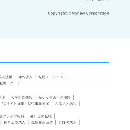
Copyright © Mynavi Corporation
求人情報
海外求人
転職エージェント
転職／パート
支援
大学生活情報
働く女性の生活情報
ECサイト構築・D2C事業支援
ふるさと納税
ゼクティブ転職
会計士の転職
保育士の求人
無期雇用派遣
介護の求人