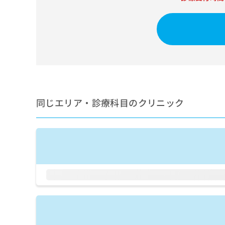
せ
こち
ち
らは
は
マイ
こ
ら
ナビ
ち
クリ
ら
ニッ
クナ
広
ビサ
広
資
イト
告
告
への
料
出
出
お問
の
稿
合せ
稿
ご
同じエリア・診療科目のクリニック
の
フォ
の
請
お
ーム
お
求
問
とな
問
りま
は
い
い
す。
こ
合
合
クリ
ち
わ
ニッ
わ
ら
せ
クの
せ
は
予
は
約・
こ
こ
無
症状
ち
ち
のご
料
ら
相談
ら
情
など
報
はで