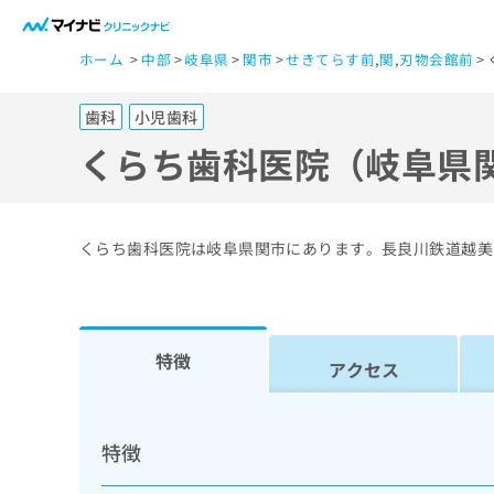
一
ホーム
中部
岐阜県
関市
せきてらす前
,
関
,
刃物会館前
般
ユ
歯科
小児歯科
ー
ザ
くらち歯科医院（岐阜県
ー
の
方
くらち歯科医院は岐阜県関市にあります。長良川鉄道越美
は
こ
ち
ら
特徴
アクセス
医
マ
療
イ
特徴
ナ
関
ビ