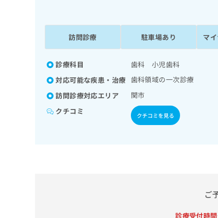
係
ク
者
リ
の
ニ
ッ
訪問診療
駐車場あり
マイ
方
ク
は
ナ
こ
診療科目
歯科 小児歯科
ビ
ち
に
歯科領域の一次診療
対応可能な疾患・治療
関
ら
す
関市
訪問診療対応エリア
る
クチコミ
お
クチコミを見る
広
広
問
告
告
い
出
代
合
稿
わ
理
の
せ
店
お
は
の
問
こ
い
方
ち
ご
合
ら
は
わ
診療受付時間
こ