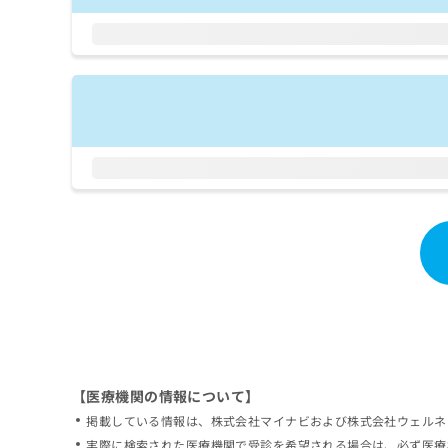
拡
資
きま
充
料
せん
の
ので
の
ご了
お
ご
承く
申
請
ださ
し
求
い。
込
は
み
こ
は
ち
こ
ら
ち
ら
無
料
掲
情
載
報
情
拡
報
充
の
の
修
お
【医療機関の情報について】
正
申
掲載している情報は、株式会社マイナビおよび株式会社ウェルネ
は
し
こ
実際に検索された医療機関で受診を希望される場合は、必ず医療
込