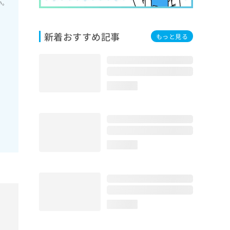
い。
新着おすすめ記事
もっと見る
loading...
loading...
loading...