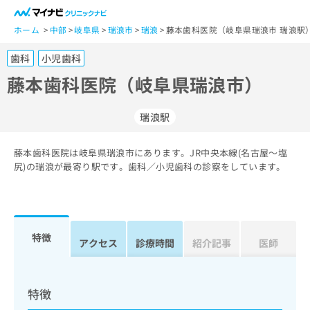
一
般
ホーム
中部
岐阜県
瑞浪市
瑞浪
藤本歯科医院（岐阜県瑞浪市 瑞浪駅
ユ
歯科
小児歯科
ー
ザ
藤本歯科医院（岐阜県瑞浪市）
ー
の
瑞浪駅
方
は
こ
藤本歯科医院は岐阜県瑞浪市にあります。JR中央本線(名古屋～塩
尻)の瑞浪が最寄り駅です。歯科／小児歯科の診察をしています。
ち
ら
医
マ
療
イ
特徴
アクセス
診療時間
紹介記事
医師
関
ナ
係
ビ
者
ク
の
リ
特徴
方
ニ