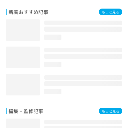
お
問
新着おすすめ記事
もっと見る
い
合
わ
せ
loading...
は
こ
ち
ら
loading...
loading...
編集・監修記事
もっと見る