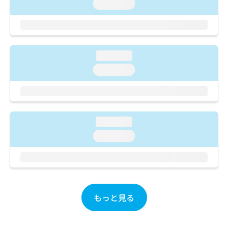
ご了
ら
loading...
み
承く
は
ださ
こ
無
い。
ち
料
ら
情
loading...
報
拡
掲
loading...
充
載
の
情
お
報
申
の
し
修
loading...
込
正
loading...
み
は
は
こ
こ
ち
ち
ら
ら
そ
もっと見る
の
他
の