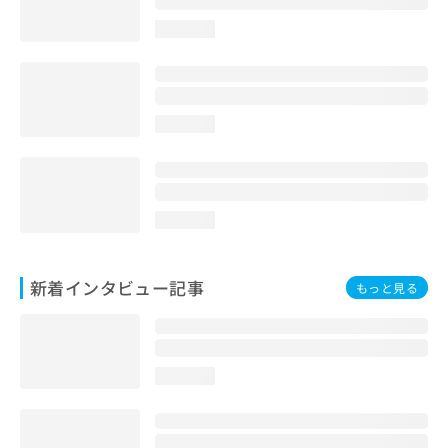
loading...
loading...
loading...
新着インタビュー記事
もっと見る
loading...