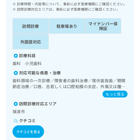
ッ
は
診療時間・内容等について、事前に必ず医療機関にご確認ください。
ク
訪問診療対応エリアは、事前に必ず医療機関にご確認ください。
こ
ナ
ち
ビ
マイナンバー保
ら
訪問診療
駐車場あり
に
険証
関
広
す
外国語対応
広
告
る
告
代
お
出
診療科目
理
問
稿
歯科 小児歯科
店
い
の
合
の
対応可能な疾患・治療
お
わ
方
問
歯科領域の一次診療／障害者の歯科治療／埋伏歯抜歯／顎関
せ
い
は
節症治療／口唇、舌若しくは口腔粘膜の炎症、外傷又は腫瘍
は
合
の治療
こ
もっと見る
こ
わ
ち
ち
訪問診療対応エリア
せ
ら
ら
は
瑞浪市
こ
クチコミ
こち
ち
広
らは
広
ら
告
クチコミを見る
マイ
告
出
ナビ