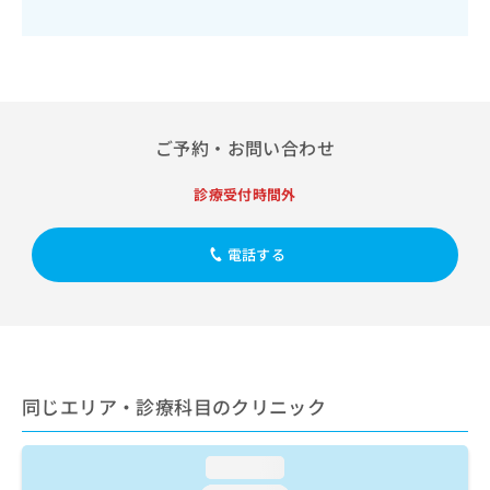
出
稿
クリ
資
稿
ニッ
の
料
クナ
の
お
の
ビサ
お
問
ご
イト
問
い
請
への
い
合
お問
求
合
合せ
わ
は
ご予約・お問い合わせ
フォ
わ
せ
こ
ーム
せ
は
ち
診療受付時間外
とな
は
こ
ら
りま
こ
ち
す。
ち
ら
クリ
電話する
無
ら
ニッ
料
クの
資
情
予
料
報
約・
の
症状
拡
のご
ご
充
相談
請
の
など
同じエリア・診療科目のクリニック
求
お
はで
は
申
きま
こ
せん
し
loading...
ので
ち
込