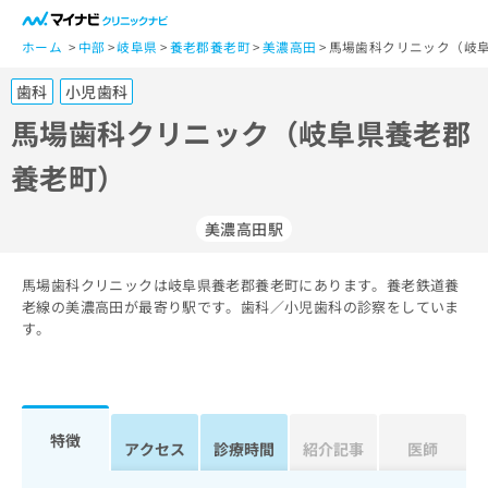
一
般
ホーム
中部
岐阜県
養老郡養老町
美濃高田
馬場歯科クリニック（岐阜
ユ
歯科
小児歯科
ー
ザ
馬場歯科クリニック（岐阜県養老郡
ー
養老町）
の
方
は
美濃高田駅
こ
ち
馬場歯科クリニックは岐阜県養老郡養老町にあります。養老鉄道養
ら
老線の美濃高田が最寄り駅です。歯科／小児歯科の診察をしていま
す。
医
マ
療
イ
関
ナ
係
ビ
者
ク
特徴
アクセス
診療時間
紹介記事
医師
の
リ
方
ニ