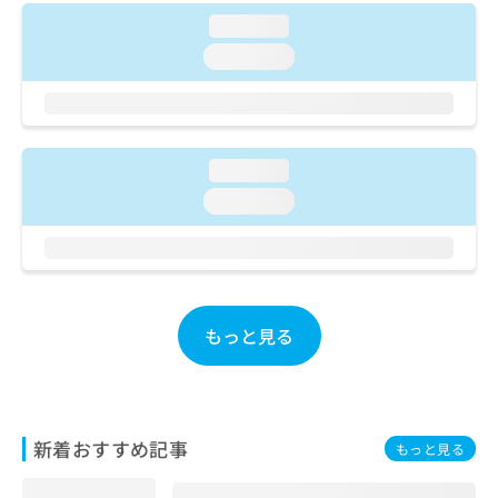
ご了
ら
み
承く
loading...
は
ださ
こ
loading...
無
い。
ち
料
ら
情
報
拡
掲
充
loading...
載
の
情
loading...
お
報
申
の
し
修
込
正
み
は
は
こ
もっと見る
こ
ち
ち
ら
ら
そ
新着おすすめ記事
の
もっと見る
他
の