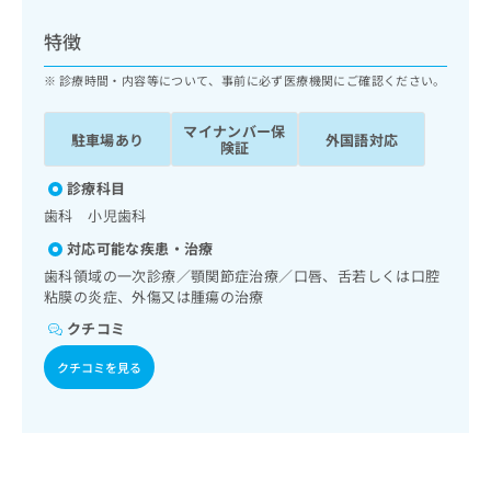
ッ
は
ク
こ
特徴
ナ
ち
ビ
診療時間・内容等について、事前に必ず医療機関にご確認ください。
ら
に
関
マイナンバー保
広
駐車場あり
外国語対応
す
広
険証
告
る
告
代
お
診療科目
出
理
問
稿
歯科 小児歯科
店
い
の
対応可能な疾患・治療
合
の
お
わ
歯科領域の一次診療／顎関節症治療／口唇、舌若しくは口腔
方
問
せ
粘膜の炎症、外傷又は腫瘍の治療
い
は
は
合
こ
クチコミ
こ
わ
ち
ち
せ
クチコミを見る
ら
ら
は
こ
こち
ち
広
らは
広
ら
告
マイ
告
出
ナビ