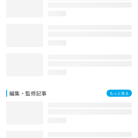
お
問
loading...
い
合
わ
せ
は
loading...
こ
ち
ら
loading...
編集・監修記事
もっと見る
loading...