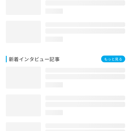
loading...
loading...
新着インタビュー記事
もっと見る
loading...
loading...