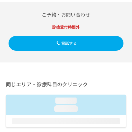
出
稿
クリ
資
稿
ニッ
の
料
クナ
の
ご予約・お問い合わせ
お
の
ビサ
お
問
ご
イト
問
い
請
診療受付時間外
への
い
合
お問
求
合
合せ
わ
は
フォ
わ
電話する
せ
こ
ーム
せ
は
ち
とな
は
こ
ら
りま
こ
ち
す。
ち
ら
クリ
無
ら
ニッ
料
クの
資
情
予
同じエリア・診療科目のクリニック
料
報
約・
の
症状
拡
のご
ご
充
loading...
相談
請
の
など
loading...
求
お
はで
は
申
きま
こ
せん
し
ので
ち
込