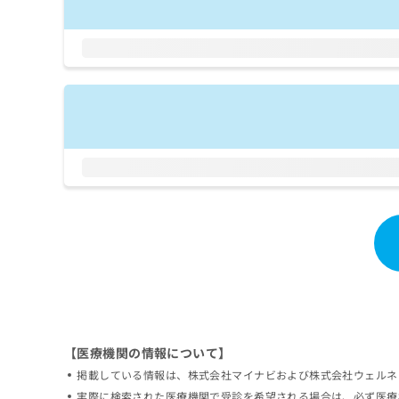
拡
資
きま
充
料
せん
の
ので
の
ご了
お
ご
承く
申
請
ださ
し
求
い。
込
は
み
こ
は
ち
こ
ら
ち
ら
無
料
掲
情
載
報
情
拡
報
充
の
の
修
お
【医療機関の情報について】
正
申
掲載している情報は、株式会社マイナビおよび株式会社ウェルネ
は
し
こ
実際に検索された医療機関で受診を希望される場合は、必ず医療
込