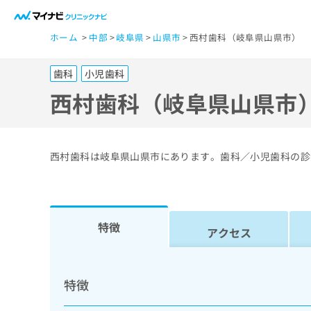
一
ホーム
中部
岐阜県
山県市
西村歯科（岐阜県山県市）
般
ユ
歯科
小児歯科
ー
ザ
西村歯科（岐阜県山県市
ー
の
方
西村歯科は岐阜県山県市にあります。歯科／小児歯科の診
は
こ
ち
ら
特徴
アクセス
医
マ
療
イ
特徴
ナ
関
ビ