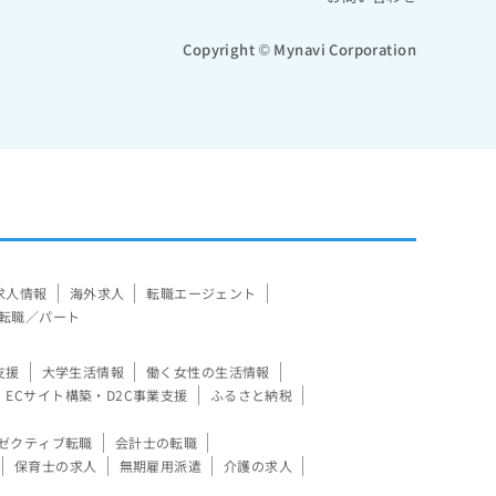
Copyright © Mynavi Corporation
求人情報
海外求人
転職エージェント
転職／パート
支援
大学生活情報
働く女性の生活情報
ECサイト構築・D2C事業支援
ふるさと納税
ゼクティブ転職
会計士の転職
保育士の求人
無期雇用派遣
介護の求人