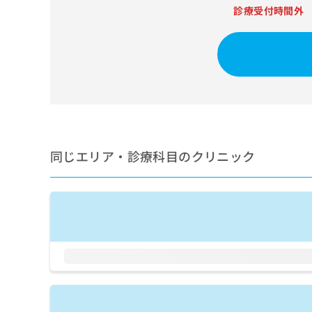
せ
こち
診療受付時間外
ち
らは
は
マイ
こ
ら
ナビ
ち
クリ
ら
ニッ
クナ
広
ビサ
広
資
イト
告
告
への
料
出
出
お問
の
稿
合せ
稿
ご
の
フォ
の
請
同じエリア・診療科目のクリニック
お
ーム
お
求
問
とな
問
りま
は
い
い
す。
こ
合
合
クリ
ち
わ
ニッ
わ
ら
せ
クの
せ
は
予
は
約・
こ
こ
無
症状
ち
ち
のご
料
ら
相談
ら
情
など
報
はで