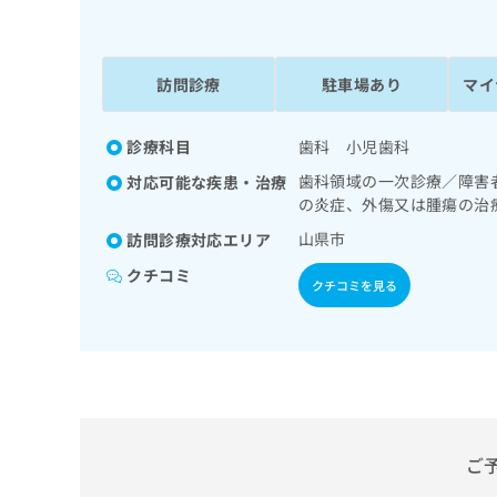
係
ク
者
リ
の
ニ
ッ
訪問診療
駐車場あり
マイ
方
ク
は
ナ
こ
診療科目
歯科 小児歯科
ビ
ち
に
歯科領域の一次診療／障害
対応可能な疾患・治療
関
ら
の炎症、外傷又は腫瘍の治
す
る
山県市
訪問診療対応エリア
お
広
クチコミ
広
問
クチコミを見る
告
告
い
出
代
合
稿
わ
理
の
せ
店
お
は
の
問
こ
い
方
ち
合
ら
ご
は
わ
こ