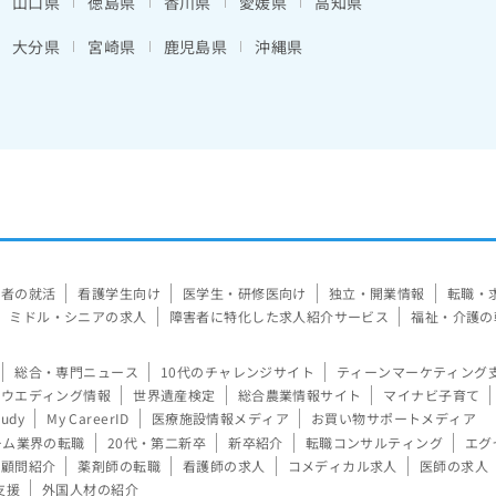
山口県
徳島県
香川県
愛媛県
高知県
大分県
宮崎県
鹿児島県
沖縄県
験者の就活
看護学生向け
医学生・研修医向け
独立・開業情報
転職・
ミドル・シニアの求人
障害者に特化した求人紹介サービス
福祉・介護の
総合・専門ニュース
10代のチャレンジサイト
ティーンマーケティング
ウエディング情報
世界遺産検定
総合農業情報サイト
マイナビ子育て
tudy
My CareerID
医療施設情報メディア
お買い物サポートメディア
ーム業界の転職
20代・第二新卒
新卒紹介
転職コンサルティング
エグ
顧問紹介
薬剤師の転職
看護師の求人
コメディカル求人
医師の求人
支援
外国人材の紹介