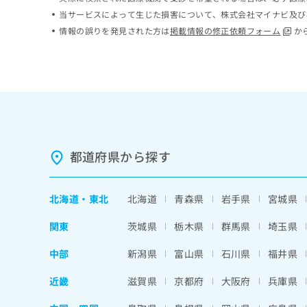
ち
み
当サービスによって生じた損害について、株式会社マイナビ及び
ら
は
情報の誤りを発見された方は
掲載情報の修正依頼フォーム
か
こ
ち
そ
ら
の
他
の
お
問
い
都道府県から探す
合
わ
せ
北海道
・
東北
北海道
青森県
岩手県
宮城県
は
こ
関東
茨城県
栃木県
群馬県
埼玉県
ち
ら
中部
新潟県
富山県
石川県
福井県
近畿
滋賀県
京都府
大阪府
兵庫県