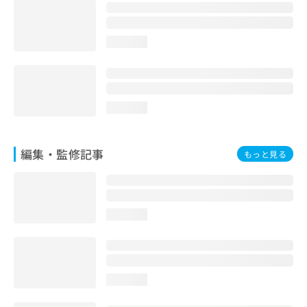
お
問
い
loading...
合
わ
せ
は
こ
loading...
ち
ら
編集・監修記事
もっと見る
loading...
loading...