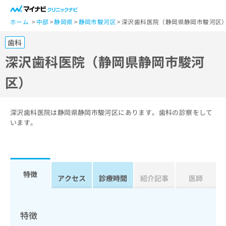
一
般
ホーム
中部
静岡県
静岡市駿河区
深沢歯科医院（静岡県静岡市駿河区
ユ
歯科
ー
ザ
深沢歯科医院（静岡県静岡市駿河
ー
区）
の
方
は
こ
深沢歯科医院は静岡県静岡市駿河区にあります。歯科の診察をして
ち
います。
ら
医
マ
療
イ
特徴
関
アクセス
診療時間
紹介記事
医師
ナ
係
ビ
者
ク
の
リ
特徴
方
ニ