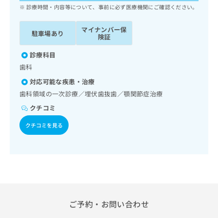
ッ
は
診療時間・内容等について、事前に必ず医療機関にご確認ください。
ク
こ
ナ
ち
マイナンバー保
駐車場あり
ビ
険証
ら
に
関
診療科目
広
す
広
歯科
告
る
告
代
対応可能な疾患・治療
お
出
理
問
歯科領域の一次診療／埋伏歯抜歯／顎関節症治療
稿
店
い
の
クチコミ
合
の
お
わ
方
問
クチコミを見る
せ
い
は
は
合
こ
こ
わ
ち
ち
せ
ら
ら
は
こ
こち
ち
広
らは
広
ら
告
ご予約・お問い合わせ
マイ
告
出
ナビ