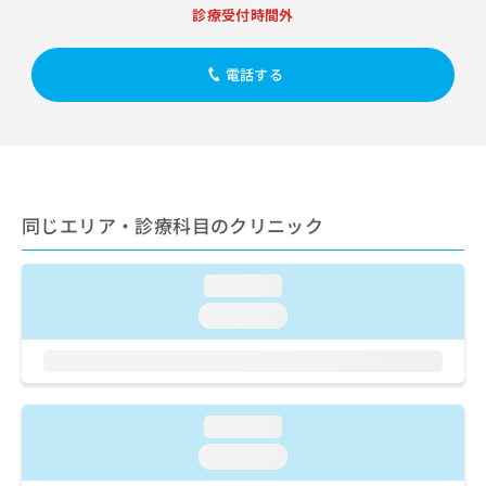
出
稿
クリ
資
診療受付時間外
稿
ニッ
の
料
クナ
の
お
の
ビサ
お
問
電話する
ご
イト
問
い
請
への
い
合
お問
求
合
合せ
わ
は
フォ
わ
せ
こ
ーム
せ
は
ち
とな
は
こ
ら
りま
同じエリア・診療科目のクリニック
こ
ち
す。
ち
ら
クリ
無
ら
ニッ
料
loading...
クの
資
情
予
loading...
料
報
約・
の
症状
拡
のご
ご
充
相談
請
の
など
求
お
はで
loading...
は
申
きま
こ
せん
し
loading...
ので
ち
込