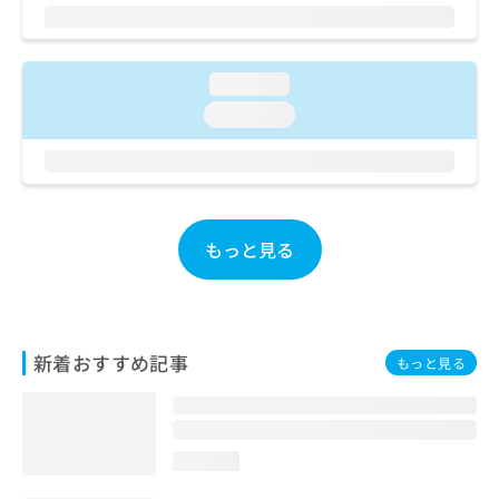
ご了
ら
み
承く
は
ださ
こ
無
い。
ち
料
loading...
ら
情
loading...
報
拡
掲
充
載
の
情
お
報
申
の
もっと見る
し
修
込
正
み
は
は
こ
こ
ち
新着おすすめ記事
もっと見る
ち
ら
ら
そ
の
loading...
他
の