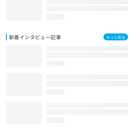
loading...
新着インタビュー記事
もっと見る
loading...
loading...
loading...