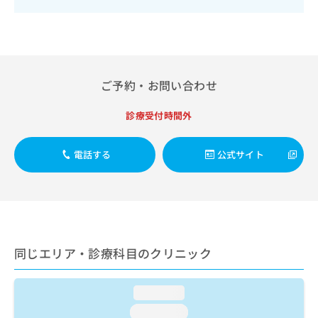
出
稿
クリ
資
稿
ニッ
の
料
クナ
の
お
の
ビサ
お
問
ご
イト
問
い
請
への
い
合
お問
求
ご予約・お問い合わせ
合
合せ
わ
は
フォ
わ
せ
こ
ーム
診療受付時間外
せ
は
ち
とな
は
こ
ら
りま
こ
ち
す。
電話する
公式サイト
ち
ら
クリ
無
ら
ニッ
料
クの
資
情
予
料
報
約・
の
症状
拡
のご
ご
充
相談
同じエリア・診療科目のクリニック
請
の
など
求
お
はで
は
申
きま
loading...
こ
せん
し
ので
ち
込
loading...