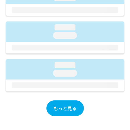
ご了
ら
み
承く
は
ださ
こ
無
い。
ち
料
ら
情
loading...
報
loading...
拡
掲
充
載
の
情
お
報
申
の
loading...
し
修
loading...
込
正
み
は
は
こ
こ
ち
ち
ら
ら
もっと見る
そ
の
他
の