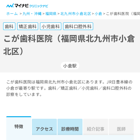
一
般
ホーム
九州・沖縄
福岡県
北九州市小倉北区
小倉
こが歯科医院（福岡
ユ
歯科
矯正歯科
小児歯科
歯科口腔外科
ー
ザ
こが歯科医院（福岡県北九州市小倉
ー
北区）
の
方
は
小倉駅
こ
ち
こが歯科医院は福岡県北九州市小倉北区にあります。JR日豊本線の
ら
小倉が最寄り駅です。歯科／矯正歯科／小児歯科／歯科口腔外科の
診察をしています。
医
マ
療
イ
関
ナ
係
ビ
者
ク
特徴
アクセス
診療時間
紹介記事
医師
の
リ
方
ニ