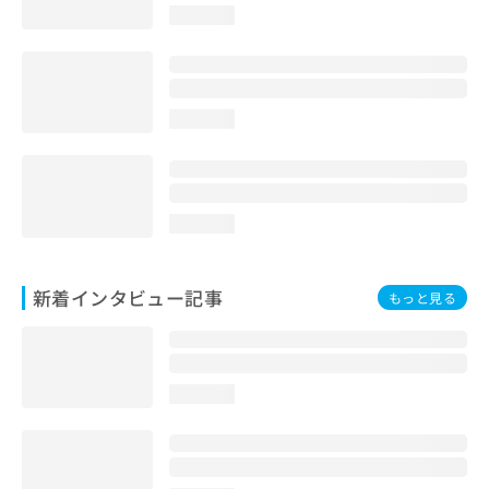
loading...
loading...
loading...
新着インタビュー記事
もっと見る
loading...