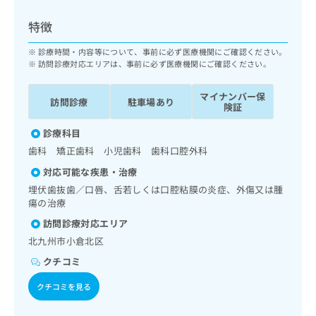
ッ
は
ク
こ
特徴
ナ
ち
ビ
診療時間・内容等について、事前に必ず医療機関にご確認ください。
ら
に
訪問診療対応エリアは、事前に必ず医療機関にご確認ください。
関
広
す
広
マイナンバー保
告
訪問診療
駐車場あり
る
険証
告
代
お
出
理
診療科目
問
稿
店
い
の
歯科 矯正歯科 小児歯科 歯科口腔外科
合
の
お
対応可能な疾患・治療
わ
方
問
埋伏歯抜歯／口唇、舌若しくは口腔粘膜の炎症、外傷又は腫
せ
い
は
瘍の治療
は
合
こ
こ
わ
訪問診療対応エリア
ち
ち
せ
ら
北九州市小倉北区
ら
は
クチコミ
こ
こち
ち
広
らは
クチコミを見る
広
ら
告
マイ
告
出
ナビ