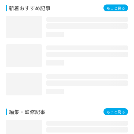
お
新着おすすめ記事
もっと見る
問
い
合
わ
せ
loading...
は
こ
ち
ら
loading...
loading...
編集・監修記事
もっと見る