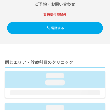
出
稿
クリ
資
ご予約・お問い合わせ
稿
ニッ
の
料
クナ
の
お
の
診療受付時間外
ビサ
お
問
ご
イト
問
い
請
への
い
合
お問
求
電話する
合
合せ
わ
は
フォ
わ
せ
こ
ーム
せ
は
ち
とな
は
こ
ら
りま
こ
ち
す。
ち
ら
クリ
無
ら
ニッ
同じエリア・診療科目のクリニック
料
クの
資
情
予
料
報
約・
loading...
の
症状
拡
のご
ご
loading...
充
相談
請
の
など
求
お
はで
は
申
きま
こ
せん
し
ので
ち
込
loading...