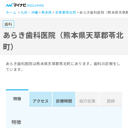
一
般
ホーム
九州・沖縄
熊本県
天草郡苓北町
あらき歯科医院（熊本県天草
ユ
歯科
ー
ザ
あらき歯科医院（熊本県天草郡苓北
ー
町）
の
方
は
こ
あらき歯科医院は熊本県天草郡苓北町にあります。歯科の診察をし
ち
ています。
ら
医
マ
療
イ
特徴
関
アクセス
診療時間
紹介記事
医師
ナ
係
ビ
者
ク
の
リ
特徴
方
ニ