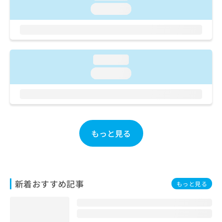
ご了
ら
み
loading...
承く
は
ださ
こ
無
い。
ち
料
ら
情
報
loading...
拡
掲
loading...
充
載
の
情
お
報
申
の
し
修
込
正
もっと見る
み
は
は
こ
こ
ち
ち
ら
ら
新着おすすめ記事
もっと見る
そ
の
他
の