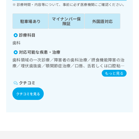
ッ
は
診療時間・内容等について、事前に必ず医療機関にご確認ください。
ク
こ
ナ
ち
マイナンバー保
駐車場あり
外国語対応
ビ
険証
ら
に
関
診療科目
広
す
広
歯科
告
る
告
代
対応可能な疾患・治療
お
出
理
問
歯科領域の一次診療／障害者の歯科治療／摂食機能障害の治
稿
店
い
療／埋伏歯抜歯／顎関節症治療／口唇、舌若しくは口腔粘膜
の
合
の炎症、外傷又は腫瘍の治療
の
お
もっと見る
わ
方
問
クチコミ
せ
い
は
は
合
こ
クチコミを見る
こ
わ
ち
ち
せ
ら
ら
は
こ
こち
ち
広
らは
広
ら
告
マイ
告
出
ナビ