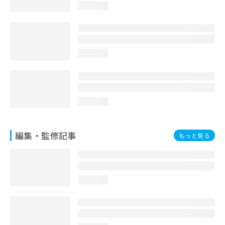
loading...
お
問
い
合
わ
loading...
せ
は
こ
ち
ら
loading...
編集・監修記事
もっと見る
loading...