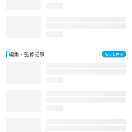
お
loading...
問
い
合
わ
せ
loading...
は
こ
ち
編集・監修記事
もっと見る
ら
loading...
loading...