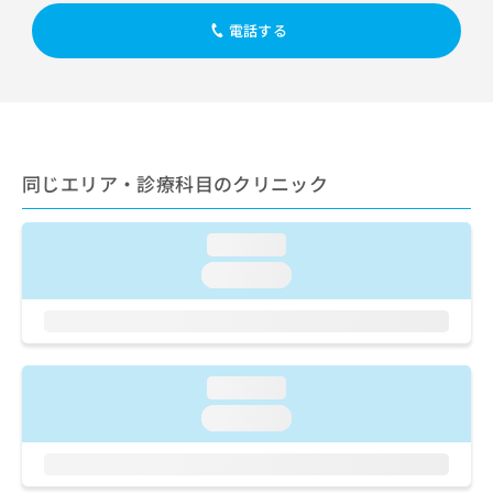
出
稿
クリ
資
稿
ニッ
電話する
の
料
クナ
の
お
の
ビサ
お
問
ご
イト
問
い
請
への
い
合
お問
求
合
合せ
わ
は
フォ
わ
せ
こ
ーム
同じエリア・診療科目のクリニック
せ
は
ち
とな
は
こ
ら
りま
こ
ち
す。
loading...
ち
ら
クリ
無
ら
ニッ
loading...
料
クの
資
情
予
料
報
約・
の
症状
拡
のご
ご
充
相談
loading...
請
の
など
求
お
loading...
はで
は
申
きま
こ
せん
し
ので
ち
込