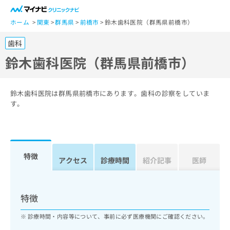
一
般
ホーム
関東
群馬県
前橋市
鈴木歯科医院（群馬県前橋市）
ユ
歯科
ー
ザ
鈴木歯科医院（群馬県前橋市）
ー
の
方
鈴木歯科医院は群馬県前橋市にあります。歯科の診察をしていま
は
す。
こ
ち
ら
特徴
医
アクセス
診療時間
紹介記事
医師
マ
療
イ
関
ナ
係
ビ
特徴
者
ク
の
リ
診療時間・内容等について、事前に必ず医療機関にご確認ください。
方
ニ