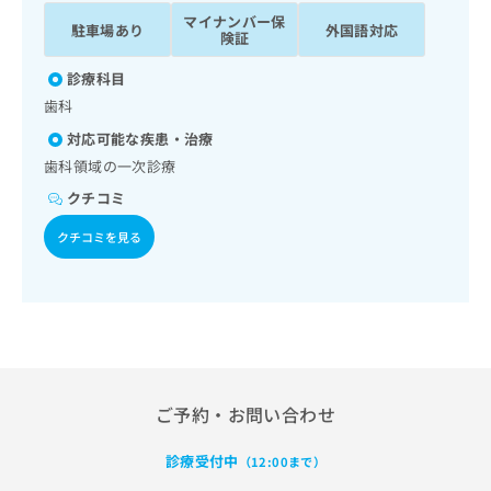
ッ
は
マイナンバー保
駐車場あり
外国語対応
ク
こ
険証
ナ
ち
ビ
診療科目
ら
に
歯科
関
広
対応可能な疾患・治療
す
広
告
る
歯科領域の一次診療
告
代
お
出
クチコミ
理
問
稿
店
い
の
クチコミを見る
合
の
お
わ
方
問
せ
い
は
は
合
こ
こ
わ
ち
ち
せ
ら
ら
は
こ
ご予約・お問い合わせ
こち
ち
広
らは
広
ら
告
診療受付中
マイ
（12:00まで）
告
出
ナビ