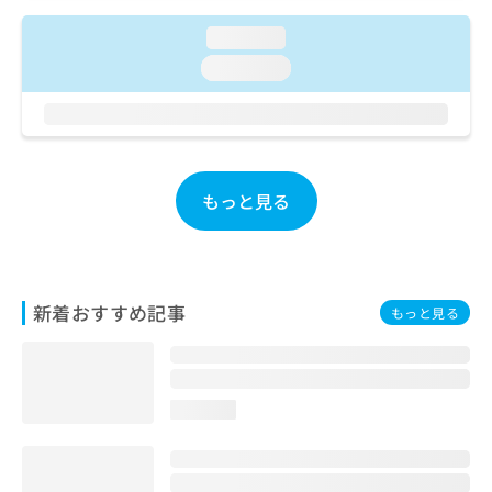
ご了
ら
み
承く
は
loading...
ださ
こ
無
い。
loading...
ち
料
ら
情
報
拡
掲
充
載
の
情
もっと見る
お
報
申
の
し
修
込
正
み
は
新着おすすめ記事
もっと見る
は
こ
こ
ち
ち
ら
ら
loading...
そ
の
他
の