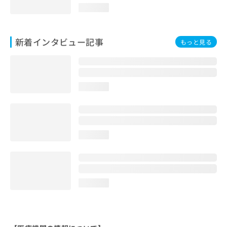
loading...
新着インタビュー記事
もっと見る
loading...
loading...
loading...