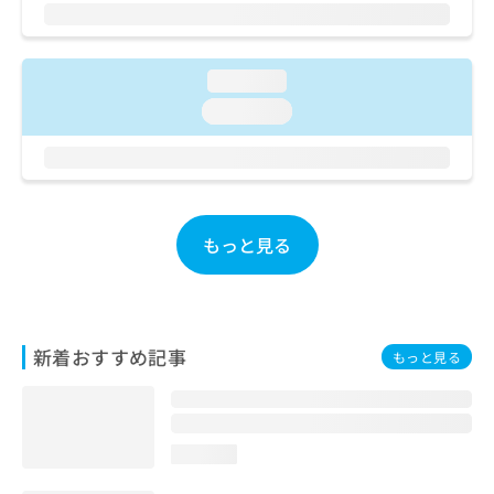
ご了
ら
み
承く
は
ださ
こ
無
い。
ち
料
loading...
ら
情
loading...
報
拡
掲
充
載
の
情
お
報
申
の
もっと見る
し
修
込
正
み
は
は
こ
こ
ち
新着おすすめ記事
もっと見る
ち
ら
ら
そ
の
loading...
他
の