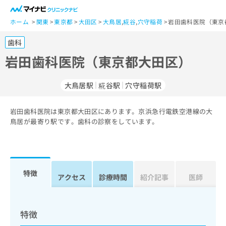
一
般
ホーム
関東
東京都
大田区
大鳥居
,
糀谷
,
穴守稲荷
岩田歯科医院（東京
ユ
歯科
ー
ザ
岩田歯科医院（東京都大田区）
ー
の
大鳥居駅
糀谷駅
穴守稲荷駅
方
は
こ
岩田歯科医院は東京都大田区にあります。京浜急行電鉄空港線の大
鳥居が最寄り駅です。歯科の診察をしています。
ち
ら
医
マ
療
イ
特徴
アクセス
診療時間
紹介記事
医師
関
ナ
係
ビ
者
ク
の
リ
特徴
方
ニ