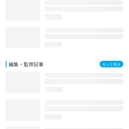
お
問
い
loading...
合
わ
せ
は
こ
loading...
ち
ら
編集・監修記事
もっと見る
loading...
loading...