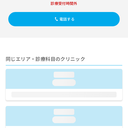
出
稿
クリ
資
診療受付時間外
稿
ニッ
の
料
クナ
の
お
の
ビサ
お
電話する
問
ご
イト
問
い
請
への
い
合
お問
求
合
合せ
わ
は
フォ
わ
せ
こ
ーム
せ
は
ち
とな
は
こ
ら
りま
同じエリア・診療科目のクリニック
こ
ち
す。
ち
ら
クリ
無
ら
ニッ
料
loading...
クの
資
情
予
loading...
料
報
約・
の
症状
拡
のご
ご
充
相談
請
の
など
求
お
はで
loading...
は
申
きま
こ
せん
し
loading...
ので
ち
込