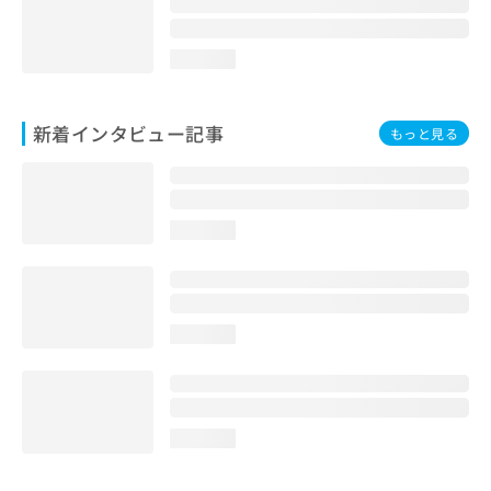
loading...
新着インタビュー記事
もっと見る
loading...
loading...
loading...