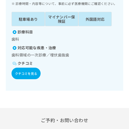
ッ
は
診療時間・内容等について、事前に必ず医療機関にご確認ください。
ク
こ
ナ
ち
マイナンバー保
駐車場あり
外国語対応
ビ
険証
ら
に
関
診療科目
広
す
広
歯科
告
る
告
代
対応可能な疾患・治療
お
出
理
問
歯科領域の一次診療／埋伏歯抜歯
稿
店
い
の
クチコミ
合
の
お
わ
方
問
クチコミを見る
せ
い
は
は
合
こ
こ
わ
ち
ち
せ
ら
ら
は
こ
こち
ち
広
らは
広
ら
ご予約・お問い合わせ
告
マイ
告
出
ナビ