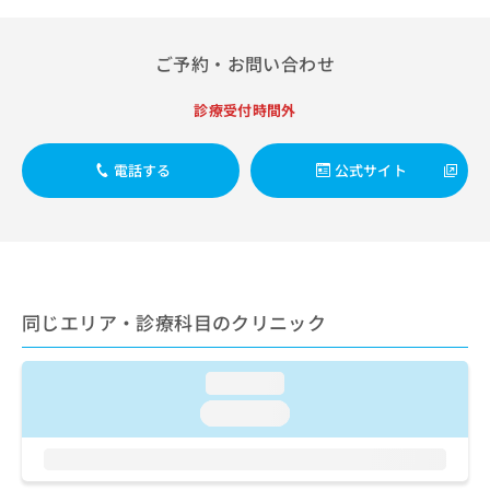
出
稿
クリ
資
稿
ニッ
の
料
クナ
の
お
の
ご予約・お問い合わせ
ビサ
お
問
ご
イト
問
い
請
への
診療受付時間外
い
合
お問
求
合
合せ
わ
は
フォ
わ
せ
こ
電話する
公式サイト
ーム
せ
は
ち
とな
は
こ
ら
りま
こ
ち
す。
ち
ら
クリ
無
ら
ニッ
料
クの
資
情
予
同じエリア・診療科目のクリニック
料
報
約・
の
症状
拡
のご
ご
充
相談
loading...
請
の
など
求
お
loading...
はで
は
申
きま
こ
せん
し
ので
ち
込