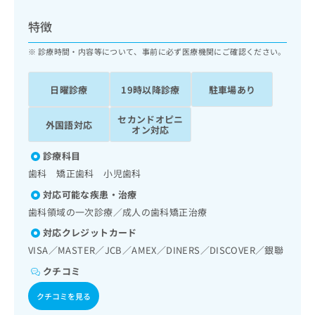
ッ
は
ク
こ
特徴
ナ
ち
ビ
診療時間・内容等について、事前に必ず医療機関にご確認ください。
ら
に
関
広
日曜診療
19時以降診療
駐車場あり
す
広
告
る
告
代
セカンドオピニ
お
出
外国語対応
オン対応
理
問
稿
店
い
の
診療科目
合
の
お
歯科 矯正歯科 小児歯科
わ
方
問
せ
い
は
対応可能な疾患・治療
は
合
こ
歯科領域の一次診療／成人の歯科矯正治療
こ
わ
ち
ち
対応クレジットカード
せ
ら
ら
は
VISA／MASTER／JCB／AMEX／DINERS／DISCOVER／銀聯
こ
クチコミ
こち
ち
広
らは
広
ら
告
クチコミを見る
マイ
告
出
ナビ