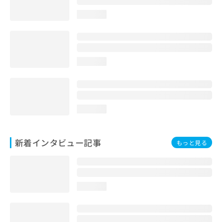
loading...
loading...
loading...
新着インタビュー記事
もっと見る
loading...