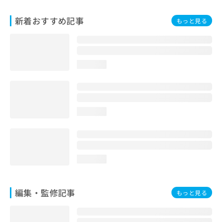
お
問
新着おすすめ記事
もっと見る
い
合
わ
せ
loading...
は
こ
ち
ら
loading...
loading...
編集・監修記事
もっと見る