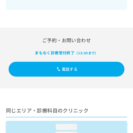
出
稿
クリ
資
稿
ニッ
の
料
クナ
の
お
の
ビサ
お
問
ご
イト
問
い
請
への
い
合
お問
求
合
合せ
わ
は
ご予約・お問い合わせ
フォ
わ
せ
こ
ーム
せ
は
ち
まもなく診療受付終了
とな
（13:00まで）
は
こ
ら
りま
こ
ち
す。
ち
ら
クリ
電話する
無
ら
ニッ
料
クの
資
情
予
料
報
約・
の
症状
拡
のご
ご
充
相談
請
の
など
同じエリア・診療科目のクリニック
求
お
はで
は
申
きま
こ
せん
し
loading...
ので
ち
込