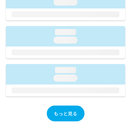
ご了
ら
loading...
み
承く
は
ださ
こ
無
い。
ち
料
ら
情
loading...
報
拡
掲
loading...
充
載
の
情
お
報
申
の
し
修
loading...
込
正
loading...
み
は
は
こ
こ
ち
ち
ら
ら
そ
もっと見る
の
他
の