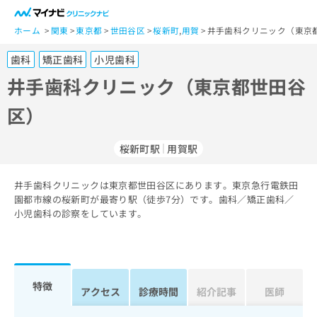
一
般
ホーム
関東
東京都
世田谷区
桜新町
,
用賀
井手歯科クリニック（東京
ユ
歯科
矯正歯科
小児歯科
ー
ザ
井手歯科クリニック（東京都世田谷
ー
区）
の
方
は
桜新町駅
用賀駅
こ
ち
井手歯科クリニックは東京都世田谷区にあります。東京急行電鉄田
ら
園都市線の桜新町が最寄り駅（徒歩7分）です。歯科／矯正歯科／
小児歯科の診察をしています。
医
マ
療
イ
関
ナ
係
ビ
者
ク
特徴
アクセス
診療時間
紹介記事
医師
の
リ
方
ニ