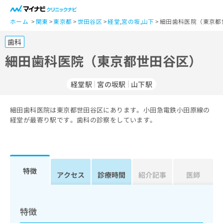
一
般
ホーム
関東
東京都
世田谷区
経堂
,
宮の坂
,
山下
細田歯科医院（東京都
ユ
歯科
ー
ザ
細田歯科医院（東京都世田谷区）
ー
の
経堂駅
宮の坂駅
山下駅
方
は
こ
細田歯科医院は東京都世田谷区にあります。小田急電鉄小田原線の
経堂が最寄り駅です。歯科の診察をしています。
ち
ら
医
マ
療
イ
特徴
アクセス
診療時間
紹介記事
医師
関
ナ
係
ビ
者
ク
の
リ
特徴
方
ニ