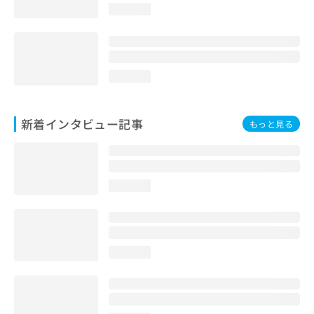
loading...
loading...
新着インタビュー記事
もっと見る
loading...
loading...