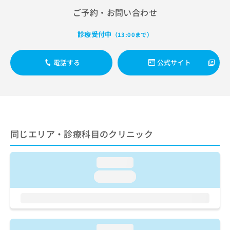
出
稿
クリ
資
ご予約・お問い合わせ
稿
ニッ
の
料
クナ
の
お
の
ビサ
お
診療受付中
問
（13:00まで）
ご
イト
問
い
請
への
い
合
お問
求
電話する
公式サイト
合
合せ
わ
は
フォ
わ
せ
こ
ーム
せ
は
ち
とな
は
こ
ら
りま
こ
ち
す。
ち
ら
クリ
無
ら
ニッ
同じエリア・診療科目のクリニック
料
クの
資
情
予
料
報
約・
の
症状
loading...
拡
のご
ご
充
loading...
相談
請
の
など
求
お
はで
は
申
きま
こ
せん
し
ので
ち
込
loading...