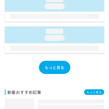
ご了
ら
み
承く
loading...
は
ださ
こ
無
い。
ち
料
ら
情
報
loading...
拡
掲
充
載
loading...
の
情
お
報
申
の
し
修
込
正
み
もっと見る
は
は
こ
こ
ち
ち
ら
ら
新着おすすめ記事
もっと見る
そ
の
他
の