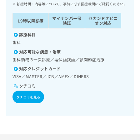
ッ
は
診療時間・内容等について、事前に必ず医療機関にご確認ください。
ク
こ
ナ
ち
マイナンバー保
セカンドオピニ
19時以降診療
ビ
険証
オン対応
ら
に
関
診療科目
広
す
広
歯科
告
る
告
代
対応可能な疾患・治療
お
出
理
問
歯科領域の一次診療／埋伏歯抜歯／顎関節症治療
稿
店
い
の
対応クレジットカード
合
の
お
VISA／MASTER／JCB／AMEX／DINERS
わ
方
問
せ
い
クチコミ
は
は
合
こ
こ
クチコミを見る
わ
ち
ち
せ
ら
ら
は
こ
こち
ち
広
らは
広
ら
告
マイ
告
出
ナビ