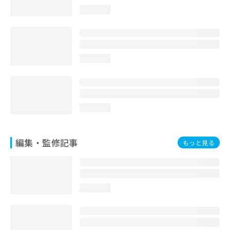
お
loading...
問
い
合
わ
せ
loading...
は
こ
ち
ら
loading...
編集・監修記事
もっと見る
loading...