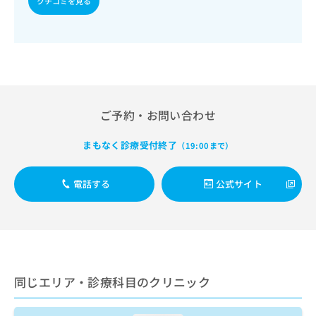
クチコミを見る
出
稿
クリ
資
稿
ニッ
の
料
クナ
の
お
の
ビサ
お
問
ご
イト
問
い
請
への
い
合
お問
求
合
合せ
わ
は
フォ
わ
せ
こ
ご予約・お問い合わせ
ーム
せ
は
ち
とな
は
こ
ら
りま
こ
まもなく診療受付終了
（19:00まで）
ち
す。
ち
ら
クリ
無
ら
ニッ
料
電話する
公式サイト
クの
資
情
予
料
報
約・
の
症状
拡
のご
ご
充
相談
請
の
など
求
お
はで
は
同じエリア・診療科目のクリニック
申
きま
こ
せん
し
ので
ち
込