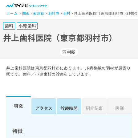
一
般
ホーム
関東
東京都
羽村市
羽村
井上歯科医院（東京都羽村市 羽村駅
ユ
歯科
小児歯科
ー
ザ
井上歯科医院（東京都羽村市）
ー
の
羽村駅
方
は
こ
井上歯科医院は東京都羽村市にあります。JR青梅線の羽村が最寄り
駅です。歯科／小児歯科の診察をしています。
ち
ら
医
マ
療
イ
特徴
アクセス
診療時間
紹介記事
医師
関
ナ
係
ビ
者
ク
の
リ
特徴
方
ニ