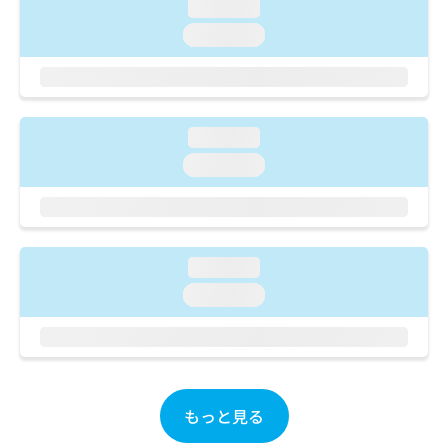
ご了
ら
loading...
み
承く
は
loading...
ださ
こ
無
い。
ち
料
ら
情
報
拡
掲
loading...
充
載
loading...
の
情
お
報
申
の
し
修
込
正
loading...
み
は
は
loading...
こ
こ
ち
ち
ら
ら
そ
の
もっと見る
他
の