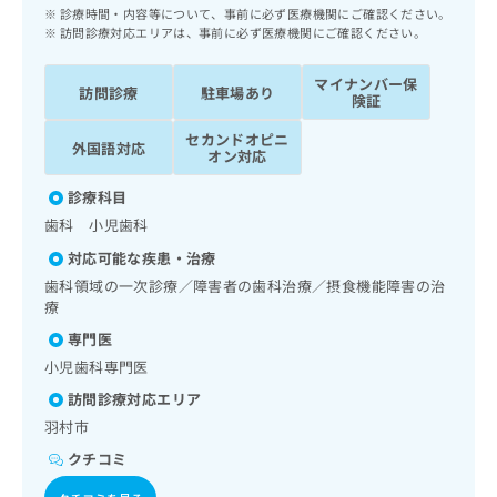
ッ
は
診療時間・内容等について、事前に必ず医療機関にご確認ください。
ク
訪問診療対応エリアは、事前に必ず医療機関にご確認ください。
こ
ナ
ち
ビ
マイナンバー保
ら
訪問診療
駐車場あり
に
険証
関
広
セカンドオピニ
す
外国語対応
広
オン対応
告
る
告
代
お
出
診療科目
理
問
稿
歯科 小児歯科
店
い
の
合
の
対応可能な疾患・治療
お
わ
方
問
歯科領域の一次診療／障害者の歯科治療／摂食機能障害の治
せ
い
は
療
は
合
こ
専門医
こ
わ
ち
ち
小児歯科専門医
せ
ら
ら
は
訪問診療対応エリア
こ
羽村市
こち
ち
広
らは
広
ら
クチコミ
告
マイ
告
出
ナビ