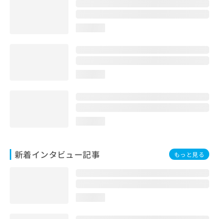
loading...
loading...
loading...
新着インタビュー記事
もっと見る
loading...