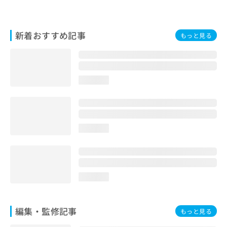
お
問
い
新着おすすめ記事
もっと見る
合
わ
せ
は
こ
loading...
ち
ら
loading...
loading...
編集・監修記事
もっと見る