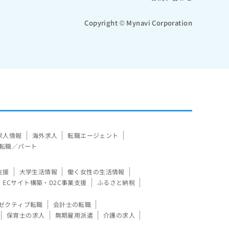
Copyright © Mynavi Corporation
求人情報
海外求人
転職エージェント
転職／パート
支援
大学生活情報
働く女性の生活情報
ECサイト構築・D2C事業支援
ふるさと納税
ゼクティブ転職
会計士の転職
保育士の求人
無期雇用派遣
介護の求人