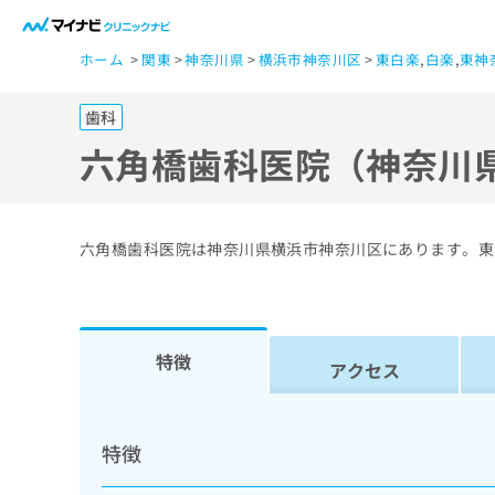
一
ホーム
関東
神奈川県
横浜市神奈川区
東白楽
,
白楽
,
東神
般
ユ
歯科
ー
ザ
六角橋歯科医院（神奈川
ー
の
方
六角橋歯科医院は神奈川県横浜市神奈川区にあります。東
は
こ
ち
ら
特徴
アクセス
医
マ
療
イ
特徴
ナ
関
ビ