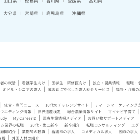
山口県
徳島県
香川県
愛媛県
高知県
大分県
宮崎県
鹿児島県
沖縄県
験者の就活
看護学生向け
医学生・研修医向け
独立・開業情報
転職・
ミドル・シニアの求人
障害者に特化した求人紹介サービス
福祉・介護の
総合・専門ニュース
10代のチャレンジサイト
ティーンマーケティング
ウエディング情報
世界遺産検定
総合農業情報サイト
マイナビ子育て
tudy
My CareerID
医療施設情報メディア
お買い物サポートメディア
ーム業界の転職
20代・第二新卒
新卒紹介
転職コンサルティング
エグ
顧問紹介
薬剤師の転職
看護師の求人
コメディカル求人
医師の求人
支援
外国人材の紹介