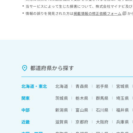
ち
み
当サービスによって生じた損害について、株式会社マイナビ及び
ら
は
情報の誤りを発見された方は
掲載情報の修正依頼フォーム
か
こ
ち
そ
ら
の
他
の
お
問
い
都道府県から探す
合
わ
せ
北海道
・
東北
北海道
青森県
岩手県
宮城県
は
こ
関東
茨城県
栃木県
群馬県
埼玉県
ち
ら
中部
新潟県
富山県
石川県
福井県
近畿
滋賀県
京都府
大阪府
兵庫県