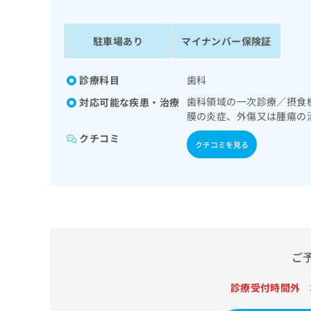
係
ク
者
リ
の
ニ
駐車場あり
マイナンバー保険証
ッ
方
ク
は
ナ
診療科目
歯科
こ
ビ
歯科領域の一次診療／摂食
対応可能な疾患・治療
ち
に
膜の炎症、外傷又は腫瘍の
関
ら
す
クチコミ
クチコミを見る
る
お
広
広
問
告
告
い
出
代
合
稿
わ
理
の
せ
店
お
は
ご
の
問
こ
い
方
ち
合
診療受付時間外
ら
は
わ
こ