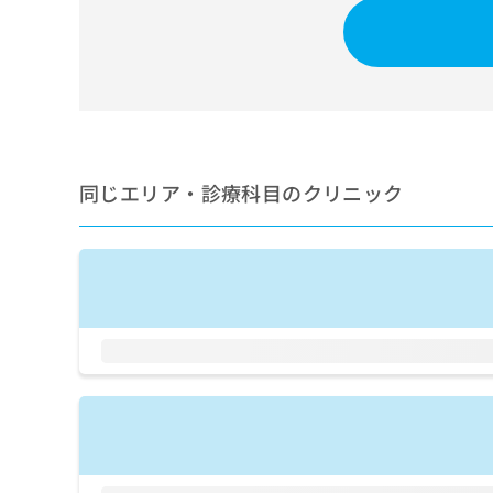
せ
こち
ち
らは
は
マイ
こ
ら
ナビ
ち
クリ
ら
ニッ
クナ
広
ビサ
広
資
イト
告
告
への
料
出
同じエリア・診療科目のクリニック
出
お問
の
稿
合せ
稿
ご
の
フォ
の
請
お
ーム
お
求
問
とな
問
りま
は
い
い
す。
こ
合
合
クリ
ち
わ
ニッ
わ
ら
せ
クの
せ
は
予
は
約・
こ
こ
無
症状
ち
ち
のご
料
ら
相談
ら
情
など
報
はで