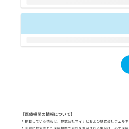
拡
資
きま
充
料
せん
の
ので
の
ご了
お
ご
承く
申
請
ださ
し
求
い。
込
は
み
こ
は
ち
こ
ら
ち
ら
無
料
掲
情
載
報
情
拡
報
充
の
の
修
お
【医療機関の情報について】
正
申
掲載している情報は、株式会社マイナビおよび株式会社ウェルネ
は
し
こ
実際に検索された医療機関で受診を希望される場合は、必ず医療
込