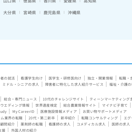
山口県
徳島県
香川県
愛媛県
高知県
大分県
宮崎県
鹿児島県
沖縄県
験者の就活
看護学生向け
医学生・研修医向け
独立・開業情報
転職・
ミドル・シニアの求人
障害者に特化した求人紹介サービス
福祉・介護の
総合・専門ニュース
10代のチャレンジサイト
ティーンマーケティング
ウエディング情報
世界遺産検定
総合農業情報サイト
マイナビ子育て
tudy
My CareerID
医療施設情報メディア
お買い物サポートメディア
ーム業界の転職
20代・第二新卒
新卒紹介
転職コンサルティング
エグ
顧問紹介
薬剤師の転職
看護師の求人
コメディカル求人
医師の求人
支援
外国人材の紹介