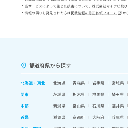
ち
み
当サービスによって生じた損害について、株式会社マイナビ及び
ら
は
情報の誤りを発見された方は
掲載情報の修正依頼フォーム
か
こ
ち
そ
ら
の
他
の
お
問
い
都道府県から探す
合
わ
せ
北海道
・
東北
北海道
青森県
岩手県
宮城県
は
こ
関東
茨城県
栃木県
群馬県
埼玉県
ち
ら
中部
新潟県
富山県
石川県
福井県
近畿
滋賀県
京都府
大阪府
兵庫県