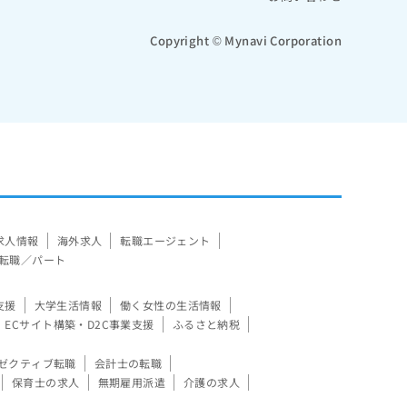
Copyright © Mynavi Corporation
求人情報
海外求人
転職エージェント
転職／パート
支援
大学生活情報
働く女性の生活情報
ECサイト構築・D2C事業支援
ふるさと納税
ゼクティブ転職
会計士の転職
保育士の求人
無期雇用派遣
介護の求人