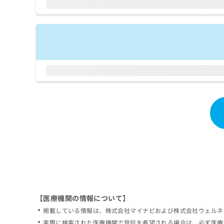
拡
資
きま
充
料
せん
の
ので
の
ご了
お
ご
承く
申
請
ださ
し
求
い。
込
は
み
こ
は
ち
こ
ら
ち
ら
無
料
掲
情
載
報
情
拡
報
充
の
の
修
お
【医療機関の情報について】
正
申
掲載している情報は、株式会社マイナビおよび株式会社ウェルネ
は
し
こ
実際に検索された医療機関で受診を希望される場合は、必ず医療
込