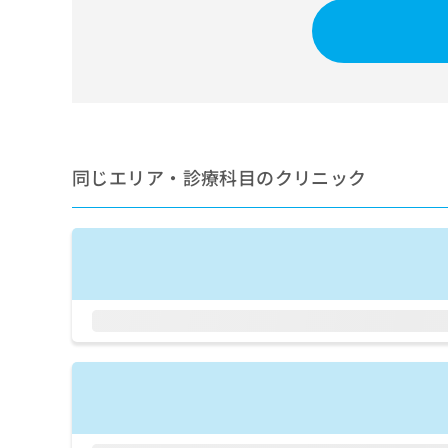
せ
こち
ち
らは
は
マイ
こ
ら
ナビ
ち
クリ
ら
ニッ
クナ
広
ビサ
広
資
イト
告
告
への
料
出
出
同じエリア・診療科目のクリニック
お問
の
稿
合せ
稿
ご
の
フォ
の
請
お
ーム
お
求
問
とな
問
りま
は
い
い
す。
こ
合
合
クリ
ち
わ
ニッ
わ
ら
せ
クの
せ
は
予
は
約・
こ
こ
無
症状
ち
ち
のご
料
ら
相談
ら
情
など
報
はで