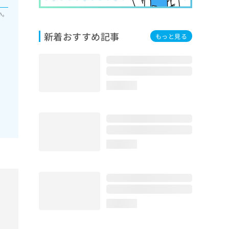
い。
新着おすすめ記事
もっと見る
loading...
loading...
loading...