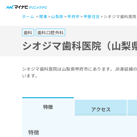
一
ホーム
関東
山梨県
甲府市
甲斐住吉
シオジマ歯科医院
般
ユ
歯科
歯科口腔外科
ー
ザ
シオジマ歯科医院（山梨
ー
の
方
シオジマ歯科医院は山梨県甲府市にあります。JR身延線
は
います。
こ
ち
ら
特徴
アクセス
医
マ
療
イ
ナ
関
特徴
ビ