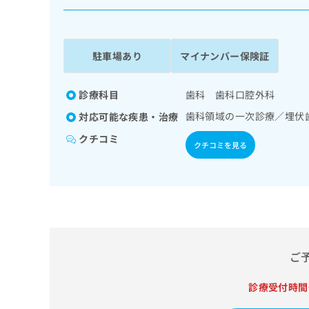
係
ク
者
リ
の
ニ
ッ
方
駐車場あり
マイナンバー保険証
ク
は
ナ
こ
ビ
診療科目
歯科 歯科口腔外科
ち
に
歯科領域の一次診療／埋伏
対応可能な疾患・治療
関
ら
す
クチコミ
クチコミを見る
る
お
広
広
問
告
告
い
出
代
合
稿
わ
理
の
せ
店
お
は
の
ご
問
こ
い
方
ち
合
ら
診療受付時間
は
わ
こ