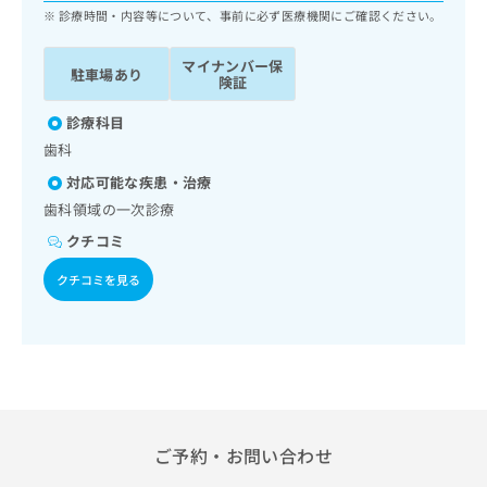
ッ
は
診療時間・内容等について、事前に必ず医療機関にご確認ください。
ク
こ
ナ
ち
マイナンバー保
駐車場あり
ビ
険証
ら
に
関
診療科目
広
す
広
歯科
告
る
告
代
対応可能な疾患・治療
お
出
理
問
歯科領域の一次診療
稿
店
い
の
クチコミ
合
の
お
わ
方
問
クチコミを見る
せ
い
は
は
合
こ
こ
わ
ち
ち
せ
ら
ら
は
こ
こち
ち
広
らは
広
ら
告
ご予約・お問い合わせ
マイ
告
出
ナビ