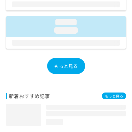
ご了
ら
み
承く
は
ださ
こ
無
い。
ち
料
loading...
ら
情
loading...
報
拡
掲
充
載
の
情
お
報
申
の
もっと見る
し
修
込
正
み
は
は
こ
こ
ち
新着おすすめ記事
もっと見る
ち
ら
ら
そ
の
loading...
他
の