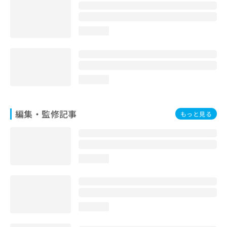
お
問
い
loading...
合
わ
せ
は
こ
loading...
ち
ら
編集・監修記事
もっと見る
loading...
loading...