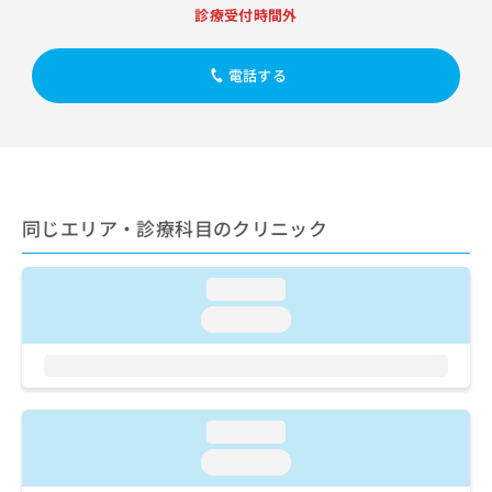
出
稿
クリ
資
診療受付時間外
稿
ニッ
の
料
クナ
の
お
の
ビサ
お
問
電話する
ご
イト
問
い
請
への
い
合
お問
求
合
合せ
わ
は
フォ
わ
せ
こ
ーム
せ
は
ち
とな
は
こ
ら
りま
同じエリア・診療科目のクリニック
こ
ち
す。
ち
ら
クリ
無
ら
ニッ
料
loading...
クの
資
情
予
loading...
料
報
約・
の
症状
拡
のご
ご
充
相談
請
の
など
求
お
はで
loading...
は
申
きま
こ
せん
し
loading...
ので
ち
込