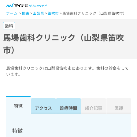
一
般
ホーム
関東
山梨県
笛吹市
馬場歯科クリニック（山梨県笛吹市）
ユ
歯科
ー
ザ
馬場歯科クリニック（山梨県笛吹
ー
市）
の
方
は
こ
馬場歯科クリニックは山梨県笛吹市にあります。歯科の診察をして
ち
います。
ら
医
マ
療
イ
特徴
関
アクセス
診療時間
紹介記事
医師
ナ
係
ビ
者
ク
の
リ
特徴
方
ニ