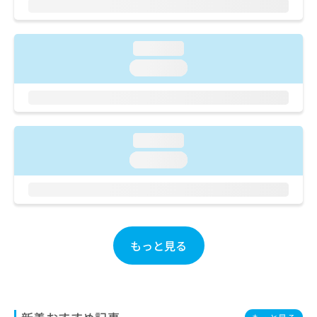
ご了
ら
み
承く
は
ださ
こ
無
い。
loading...
ち
料
ら
情
loading...
報
拡
掲
充
載
の
情
お
報
loading...
申
の
loading...
し
修
込
正
み
は
は
こ
こ
ち
ち
ら
もっと見る
ら
そ
の
他
の