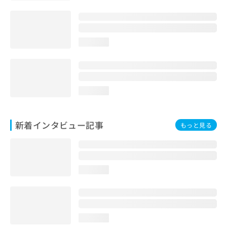
loading...
loading...
新着インタビュー記事
もっと見る
loading...
loading...