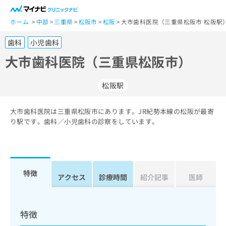
一
般
ホーム
中部
三重県
松阪市
松阪
大市歯科医院（三重県松阪市 松阪駅
ユ
歯科
小児歯科
ー
ザ
大市歯科医院（三重県松阪市）
ー
の
松阪駅
方
は
こ
大市歯科医院は三重県松阪市にあります。JR紀勢本線の松阪が最寄
り駅です。歯科／小児歯科の診察をしています。
ち
ら
医
マ
療
イ
特徴
アクセス
診療時間
紹介記事
医師
関
ナ
係
ビ
者
ク
の
リ
特徴
方
ニ