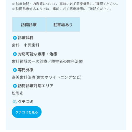
ッ
は
診療時間・内容等について、事前に必ず医療機関にご確認ください。
ク
訪問診療対応エリアは、事前に必ず医療機関にご確認ください。
こ
ナ
ち
ビ
ら
訪問診療
駐車場あり
に
関
広
診療科目
す
広
告
る
歯科 小児歯科
告
代
お
出
対応可能な疾患・治療
理
問
稿
歯科領域の一次診療／障害者の歯科治療
店
い
の
合
の
お
専門外来
わ
方
問
審美歯科治療(歯のホワイトニングなど)
せ
い
は
は
訪問診療対応エリア
合
こ
こ
わ
松阪市
ち
ち
せ
ら
クチコミ
ら
は
こ
クチコミを見る
こち
ち
広
らは
広
ら
告
マイ
告
出
ナビ