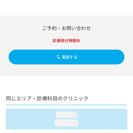
出
稿
クリ
資
稿
ニッ
の
料
クナ
の
お
の
ビサ
お
問
ご
イト
問
い
請
ご予約・お問い合わせ
への
い
合
お問
求
合
合せ
わ
は
診療受付時間外
フォ
わ
せ
こ
ーム
せ
は
ち
とな
は
こ
ら
電話する
りま
こ
ち
す。
ち
ら
クリ
無
ら
ニッ
料
クの
資
情
予
料
報
約・
の
症状
拡
同じエリア・診療科目のクリニック
のご
ご
充
相談
請
の
など
求
お
はで
loading...
は
申
きま
loading...
こ
せん
し
ので
ち
込