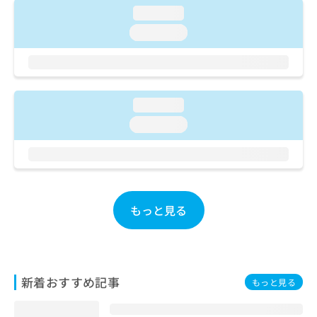
ご了
ら
み
loading...
承く
は
ださ
loading...
こ
無
い。
ち
料
ら
情
報
拡
掲
loading...
充
載
の
情
loading...
お
報
申
の
し
修
込
正
み
は
は
もっと見る
こ
こ
ち
ち
ら
ら
そ
新着おすすめ記事
もっと見る
の
他
の