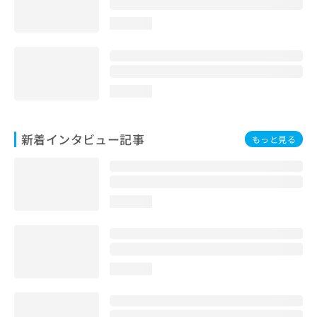
loading...
loading...
新着インタビュー記事
もっと見る
loading...
loading...