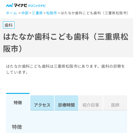
一
般
ホーム
中部
三重県
松阪市
はたなか歯科こども歯科（三重県松阪市）
ユ
歯科
ー
ザ
はたなか歯科こども歯科（三重県松
ー
阪市）
の
方
は
こ
はたなか歯科こども歯科は三重県松阪市にあります。歯科の診察を
ち
しています。
ら
医
マ
療
イ
特徴
関
アクセス
診療時間
紹介記事
医師
ナ
係
ビ
者
ク
の
リ
特徴
方
ニ