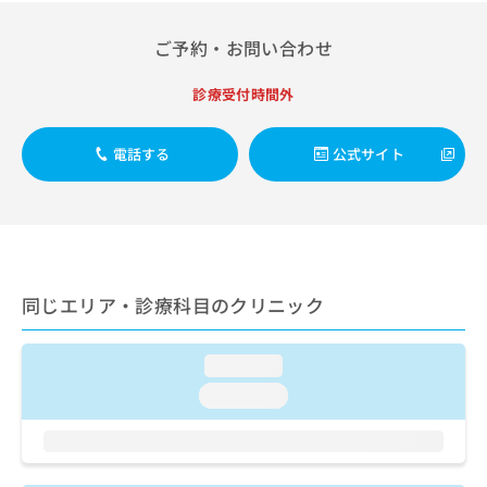
出
稿
クリ
資
稿
ニッ
の
料
ご予約・お問い合わせ
クナ
の
お
の
ビサ
お
問
ご
イト
問
診療受付時間外
い
請
への
い
合
お問
求
合
合せ
わ
は
電話する
公式サイト
フォ
わ
せ
こ
ーム
せ
は
ち
とな
は
こ
ら
りま
こ
ち
す。
ち
ら
クリ
無
ら
ニッ
料
クの
資
同じエリア・診療科目のクリニック
情
予
料
報
約・
の
症状
拡
のご
ご
loading...
充
相談
請
の
loading...
など
求
お
はで
は
申
きま
こ
せん
し
ので
ち
込