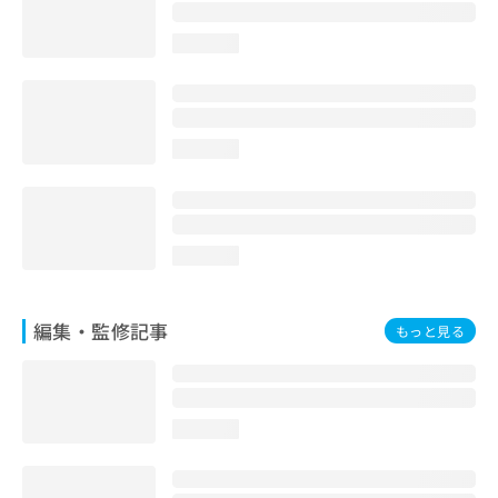
お
問
loading...
い
合
わ
せ
は
loading...
こ
ち
ら
loading...
編集・監修記事
もっと見る
loading...