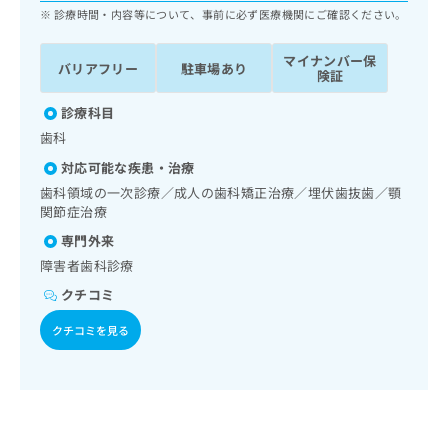
ッ
は
診療時間・内容等について、事前に必ず医療機関にご確認ください。
ク
こ
ナ
ち
マイナンバー保
バリアフリー
駐車場あり
ビ
険証
ら
に
関
診療科目
広
す
広
歯科
告
る
告
代
対応可能な疾患・治療
お
出
理
問
歯科領域の一次診療／成人の歯科矯正治療／埋伏歯抜歯／顎
稿
店
い
関節症治療
の
合
の
お
専門外来
わ
方
問
障害者歯科診療
せ
い
は
は
合
クチコミ
こ
こ
わ
ち
ち
クチコミを見る
せ
ら
ら
は
こ
こち
ち
広
らは
広
ら
告
マイ
告
出
ナビ