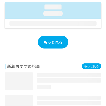
ご了
ら
み
承く
loading...
は
ださ
こ
無
い。
loading...
ち
料
ら
情
報
拡
掲
充
載
の
もっと見る
情
お
報
申
の
し
修
込
正
み
は
新着おすすめ記事
もっと見る
は
こ
こ
ち
ち
ら
ら
loading...
そ
の
他
の