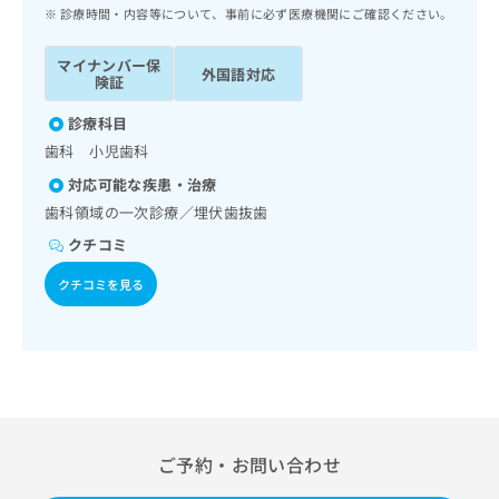
ッ
は
診療時間・内容等について、事前に必ず医療機関にご確認ください。
ク
こ
ナ
ち
マイナンバー保
外国語対応
ビ
険証
ら
に
関
診療科目
広
す
広
歯科 小児歯科
告
る
告
代
対応可能な疾患・治療
お
出
理
問
歯科領域の一次診療／埋伏歯抜歯
稿
店
い
の
クチコミ
合
の
お
わ
方
問
クチコミを見る
せ
い
は
は
合
こ
こ
わ
ち
ち
せ
ら
ら
は
こ
こち
ち
広
らは
広
ら
ご予約・お問い合わせ
告
マイ
告
出
ナビ