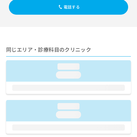
出
稿
クリ
資
電話する
稿
ニッ
の
料
クナ
の
お
の
ビサ
お
問
ご
イト
問
い
請
への
い
合
お問
求
合
合せ
わ
は
フォ
わ
せ
こ
同じエリア・診療科目のクリニック
ーム
せ
は
ち
とな
は
こ
ら
りま
こ
ち
す。
loading...
ち
ら
クリ
無
loading...
ら
ニッ
料
クの
資
情
予
料
報
約・
の
症状
拡
のご
ご
充
loading...
相談
請
の
など
求
loading...
お
はで
は
申
きま
こ
せん
し
ので
ち
込