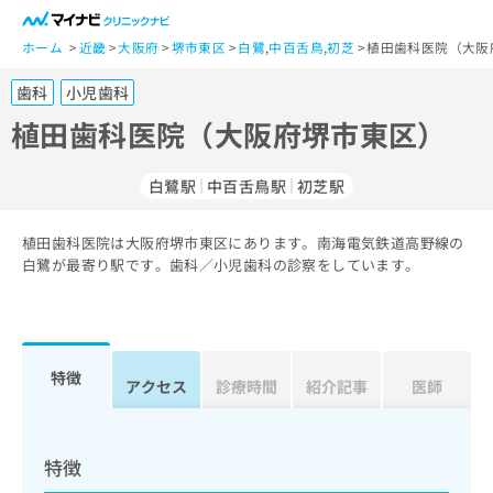
一
般
ホーム
近畿
大阪府
堺市東区
白鷺
,
中百舌鳥
,
初芝
植田歯科医院（大阪
ユ
歯科
小児歯科
ー
ザ
植田歯科医院（大阪府堺市東区）
ー
の
白鷺駅
中百舌鳥駅
初芝駅
方
は
こ
植田歯科医院は大阪府堺市東区にあります。南海電気鉄道高野線の
白鷺が最寄り駅です。歯科／小児歯科の診察をしています。
ち
ら
医
マ
療
イ
特徴
アクセス
診療時間
紹介記事
医師
関
ナ
係
ビ
者
ク
の
リ
特徴
方
ニ