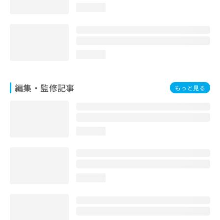
お
loading...
問
い
合
わ
loading...
せ
は
こ
ち
編集・監修記事
もっと見る
ら
loading...
loading...