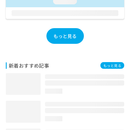
ご了
loading...
ら
み
承く
は
ださ
こ
無
い。
ち
料
ら
情
報
もっと見る
拡
掲
充
載
の
情
お
報
申
の
新着おすすめ記事
もっと見る
し
修
込
正
み
は
は
こ
こ
ち
loading...
ち
ら
ら
そ
の
loading...
他
の