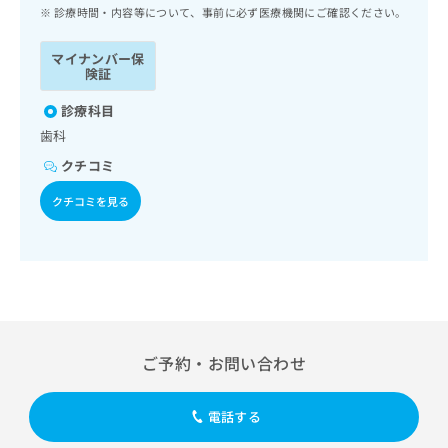
ッ
は
診療時間・内容等について、事前に必ず医療機関にご確認ください。
ク
こ
ナ
ち
マイナンバー保
ビ
険証
ら
に
関
診療科目
広
す
広
歯科
告
る
告
代
クチコミ
お
出
理
問
稿
クチコミを見る
店
い
の
合
の
お
わ
方
問
せ
い
は
は
合
こ
こ
わ
ち
ち
せ
ら
ら
は
ご予約・お問い合わせ
こ
こち
ち
広
らは
広
ら
告
電話する
マイ
告
出
ナビ