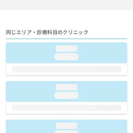
出
稿
クリ
資
稿
ニッ
の
料
クナ
の
お
の
ビサ
お
問
ご
イト
問
い
請
への
同じエリア・診療科目のクリニック
い
合
お問
求
合
合せ
わ
は
フォ
わ
せ
こ
ーム
loading...
せ
は
ち
とな
は
こ
loading...
ら
りま
こ
ち
す。
ち
ら
クリ
無
ら
ニッ
料
クの
資
情
予
loading...
料
報
約・
の
症状
拡
loading...
のご
ご
充
相談
請
の
など
求
お
はで
は
申
きま
こ
せん
し
loading...
ので
ち
込