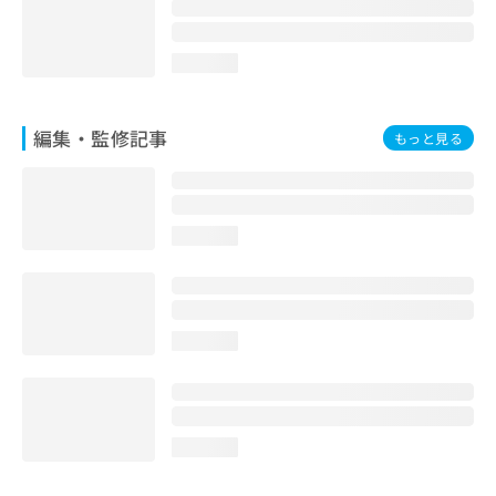
お
問
い
loading...
合
わ
せ
編集・監修記事
もっと見る
は
こ
ち
ら
loading...
loading...
loading...