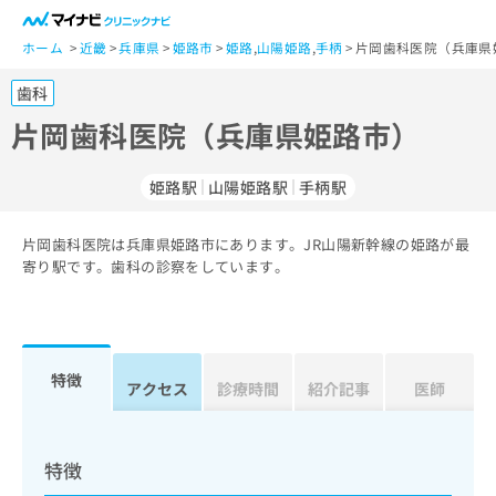
一
般
ホーム
近畿
兵庫県
姫路市
姫路
,
山陽姫路
,
手柄
片岡歯科医院（兵庫県
ユ
歯科
ー
ザ
片岡歯科医院（兵庫県姫路市）
ー
の
姫路駅
山陽姫路駅
手柄駅
方
は
こ
片岡歯科医院は兵庫県姫路市にあります。JR山陽新幹線の姫路が最
寄り駅です。歯科の診察をしています。
ち
ら
医
マ
療
イ
特徴
アクセス
診療時間
紹介記事
医師
関
ナ
係
ビ
者
ク
の
リ
特徴
方
ニ