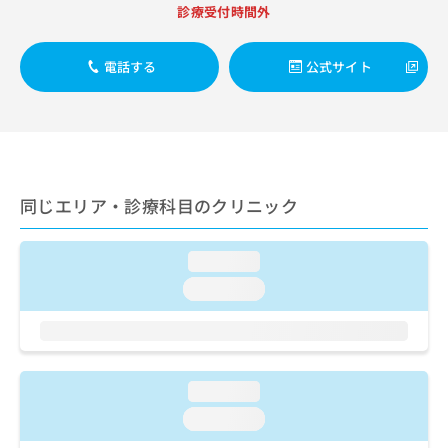
出
稿
クリ
資
診療受付時間外
稿
ニッ
の
料
クナ
の
お
の
ビサ
お
電話する
公式サイト
問
ご
イト
問
い
請
への
い
合
お問
求
合
合せ
わ
は
フォ
わ
せ
こ
ーム
せ
は
ち
とな
は
こ
ら
りま
同じエリア・診療科目のクリニック
こ
ち
す。
ち
ら
クリ
無
ら
ニッ
料
loading...
クの
資
情
予
loading...
料
報
約・
の
症状
拡
のご
ご
充
相談
請
の
など
求
お
はで
loading...
は
申
きま
こ
せん
し
loading...
ので
ち
込