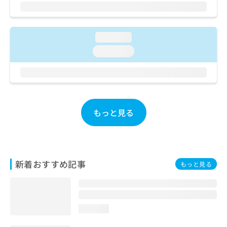
ご了
ら
み
承く
は
ださ
こ
無
い。
ち
料
loading...
ら
情
loading...
報
拡
掲
充
載
の
情
お
報
申
の
もっと見る
し
修
込
正
み
は
は
こ
こ
ち
新着おすすめ記事
もっと見る
ち
ら
ら
そ
の
loading...
他
の