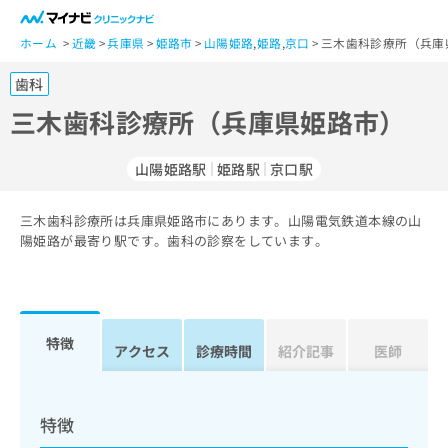
一
般
ホーム
近畿
兵庫県
姫路市
山陽姫路
,
姫路
,
京口
三木歯科診療所（兵庫
ユ
歯科
ー
ザ
三木歯科診療所（兵庫県姫路市）
ー
の
山陽姫路駅
姫路駅
京口駅
方
は
こ
三木歯科診療所は兵庫県姫路市にあります。山陽電気鉄道本線の山
陽姫路が最寄り駅です。歯科の診察をしています。
ち
ら
医
マ
療
イ
特徴
アクセス
診療時間
紹介記事
医師
関
ナ
係
ビ
者
ク
の
リ
特徴
方
ニ