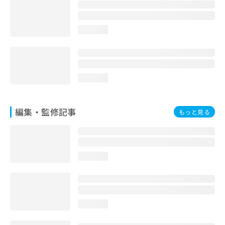
お
問
い
loading...
合
わ
せ
は
こ
loading...
ち
ら
編集・監修記事
もっと見る
loading...
loading...