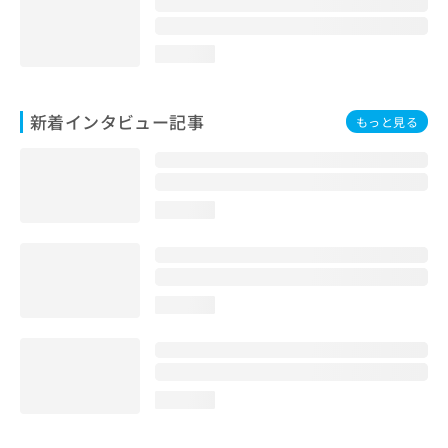
loading...
新着インタビュー記事
もっと見る
loading...
loading...
loading...