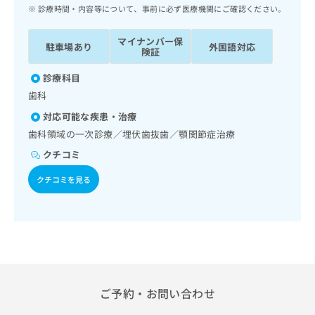
ッ
は
診療時間・内容等について、事前に必ず医療機関にご確認ください。
ク
こ
ナ
ち
マイナンバー保
駐車場あり
外国語対応
ビ
険証
ら
に
関
診療科目
広
す
広
歯科
告
る
告
代
対応可能な疾患・治療
お
出
理
問
歯科領域の一次診療／埋伏歯抜歯／顎関節症治療
稿
店
い
の
クチコミ
合
の
お
わ
方
問
クチコミを見る
せ
い
は
は
合
こ
こ
わ
ち
ち
せ
ら
ら
は
こ
こち
ち
広
らは
広
ら
ご予約・お問い合わせ
告
マイ
告
出
ナビ