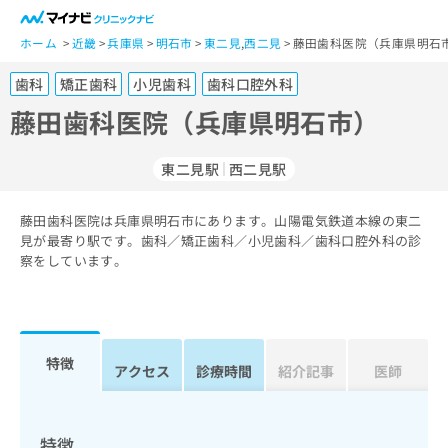
一
般
ホーム
近畿
兵庫県
明石市
東二見
,
西二見
藤田歯科医院（兵庫県明石市
ユ
歯科
矯正歯科
小児歯科
歯科口腔外科
ー
ザ
藤田歯科医院（兵庫県明石市）
ー
の
東二見駅
西二見駅
方
は
こ
藤田歯科医院は兵庫県明石市にあります。山陽電気鉄道本線の東二
見が最寄り駅です。歯科／矯正歯科／小児歯科／歯科口腔外科の診
ち
察をしています。
ら
医
マ
療
イ
関
ナ
特徴
アクセス
診療時間
紹介記事
医師
係
ビ
者
ク
の
リ
方
ニ
特徴