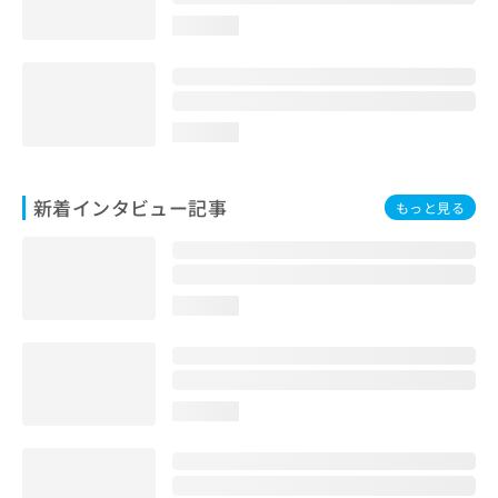
loading...
loading...
新着インタビュー記事
もっと見る
loading...
loading...