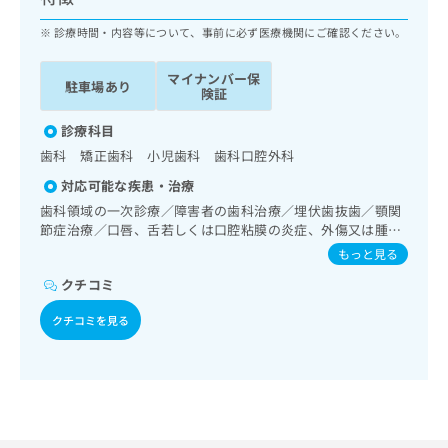
ッ
は
ク
診療時間・内容等について、事前に必ず医療機関にご確認ください。
こ
ナ
ち
ビ
ら
マイナンバー保
駐車場あり
に
険証
関
広
す
診療科目
広
告
る
告
歯科 矯正歯科 小児歯科 歯科口腔外科
代
お
出
対応可能な疾患・治療
理
問
稿
店
い
歯科領域の一次診療／障害者の歯科治療／埋伏歯抜歯／顎関
の
節症治療／口唇、舌若しくは口腔粘膜の炎症、外傷又は腫瘍
合
の
お
の治療
わ
方
問
もっと見る
せ
い
は
クチコミ
は
合
こ
こ
わ
ち
クチコミを見る
ち
せ
ら
ら
は
こ
こち
ち
広
らは
広
ら
告
マイ
告
出
ナビ