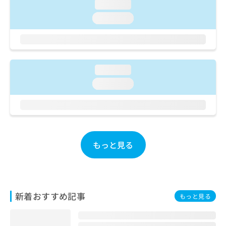
ご了
ら
loading...
み
承く
は
loading...
ださ
こ
無
い。
ち
料
ら
情
報
拡
掲
loading...
充
載
loading...
の
情
お
報
申
の
し
修
込
正
み
は
もっと見る
は
こ
こ
ち
ち
ら
ら
そ
新着おすすめ記事
もっと見る
の
他
の