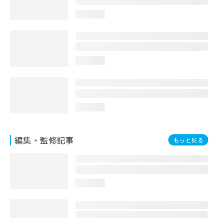
お
loading...
問
い
合
わ
せ
loading...
は
こ
ち
ら
loading...
編集・監修記事
もっと見る
loading...