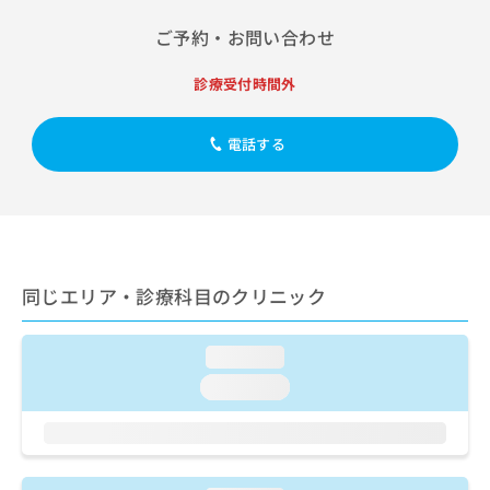
出
稿
クリ
資
稿
ニッ
の
料
ご予約・お問い合わせ
クナ
の
お
の
ビサ
お
問
ご
イト
診療受付時間外
問
い
請
への
い
合
お問
求
合
合せ
わ
は
電話する
フォ
わ
せ
こ
ーム
せ
は
ち
とな
は
こ
ら
りま
こ
ち
す。
ち
ら
クリ
無
ら
ニッ
料
クの
同じエリア・診療科目のクリニック
資
情
予
料
報
約・
の
症状
拡
loading...
のご
ご
充
相談
loading...
請
の
など
求
お
はで
は
申
きま
こ
せん
し
ので
ち
込