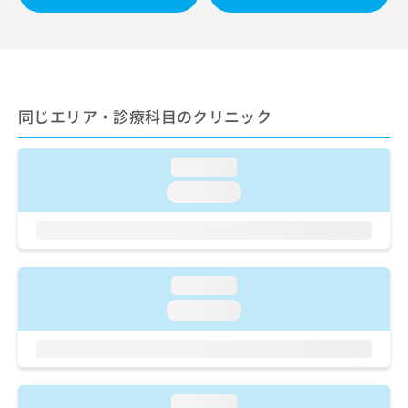
出
稿
クリ
資
稿
ニッ
の
料
クナ
の
お
の
ビサ
お
問
ご
イト
問
い
請
への
い
合
お問
求
同じエリア・診療科目のクリニック
合
合せ
わ
は
フォ
わ
せ
こ
ーム
せ
は
ち
とな
loading...
は
こ
ら
りま
こ
ち
loading...
す。
ち
ら
クリ
無
ら
ニッ
料
クの
資
情
予
料
報
約・
loading...
の
症状
拡
のご
ご
充
loading...
相談
請
の
など
求
お
はで
は
申
きま
こ
せん
し
ので
ち
込
loading...