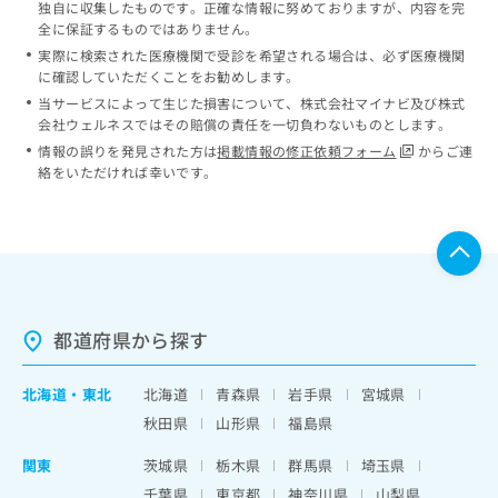
独自に収集したものです。正確な情報に努めておりますが、内容を完
全に保証するものではありません。
実際に検索された医療機関で受診を希望される場合は、必ず医療機関
に確認していただくことをお勧めします。
当サービスによって生じた損害について、株式会社マイナビ及び株式
会社ウェルネスではその賠償の責任を一切負わないものとします。
情報の誤りを発見された方は
掲載情報の修正依頼フォーム
からご連
絡をいただければ幸いです。
都道府県から探す
北海道
・
東北
北海道
青森県
岩手県
宮城県
秋田県
山形県
福島県
関東
茨城県
栃木県
群馬県
埼玉県
千葉県
東京都
神奈川県
山梨県