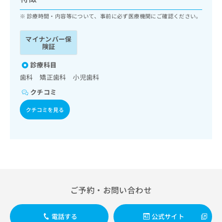
ッ
は
ク
診療時間・内容等について、事前に必ず医療機関にご確認ください。
こ
ナ
ち
ビ
ら
マイナンバー保
に
険証
関
広
す
診療科目
広
告
る
告
歯科 矯正歯科 小児歯科
代
お
出
クチコミ
理
問
稿
店
い
の
クチコミを見る
合
の
お
わ
方
問
せ
い
は
は
合
こ
こ
わ
ち
ち
せ
ら
ら
は
こ
ご予約・お問い合わせ
こち
ち
広
らは
広
ら
告
マイ
告
出
電話する
公式サイト
ナビ