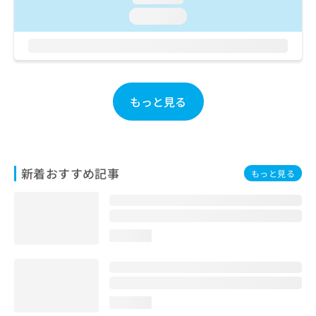
ご了
ら
み
承く
loading...
は
ださ
こ
無
い。
ち
料
ら
情
報
拡
掲
もっと見る
充
載
の
情
お
報
申
の
し
修
新着おすすめ記事
もっと見る
込
正
み
は
は
こ
こ
ち
ち
ら
loading...
ら
そ
の
他
loading...
の