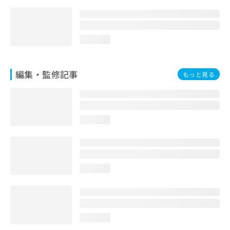
お
問
い
合
loading...
わ
せ
は
編集・監修記事
もっと見る
こ
ち
ら
loading...
loading...
loading...