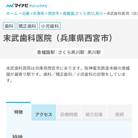
一
般
ホーム
近畿
兵庫県
西宮市
香櫨園
,
さくら夙川
,
夙川
末武歯科医院（兵
ユ
歯科
矯正歯科
小児歯科
ー
ザ
末武歯科医院（兵庫県西宮市）
ー
の
香櫨園駅
さくら夙川駅
夙川駅
方
は
こ
末武歯科医院は兵庫県西宮市にあります。阪神電気鉄道本線の香櫨
園が最寄り駅です。歯科／矯正歯科／小児歯科の診察をしていま
ち
す。
ら
医
マ
療
イ
関
ナ
特徴
アクセス
診療時間
紹介記事
医師
係
ビ
者
ク
の
リ
方
ニ
特徴